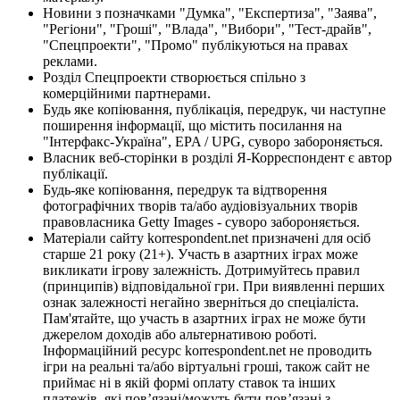
Новини з позначками "Думка", "Експертиза", "Заява",
"Регіони", "Гроші", "Влада", "Вибори", "Тест-драйв",
"Спецпроекти", "Промо" публікуються на правах
реклами.
Розділ Спецпроекти створюється спільно з
комерційними партнерами.
Будь яке копіювання, публікація, передрук, чи наступне
поширення інформації, що містить посилання на
"Інтерфакс-Україна", EPA / UPG, суворо забороняється.
Власник веб-сторінки в розділі Я-Корреспондент є автор
публікації.
Будь-яке копіювання, передрук та відтворення
фотографічних творів та/або аудіовізуальних творів
правовласника Getty Images - суворо забороняється.
Матеріали сайту korrespondent.net призначені для осіб
старше 21 року (21+). Участь в азартних іграх може
викликати ігрову залежність. Дотримуйтесь правил
(принципів) відповідальної гри. При виявленні перших
ознак залежності негайно зверніться до спеціаліста.
Пам'ятайте, що участь в азартних іграх не може бути
джерелом доходів або альтернативою роботі.
Інформаційний ресурс korrespondent.net не проводить
ігри на реальні та/або віртуальні гроші, також сайт не
приймає ні в якій формі оплату ставок та інших
платежів, які пов’язані/можуть бути пов’язані з