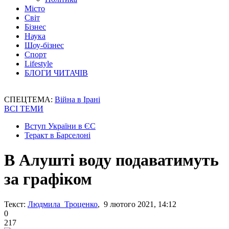
Місто
Світ
Бізнес
Наука
Шоу-бізнес
Спорт
Lifestyle
БЛОГИ ЧИТАЧІВ
СПЕЦТЕМА:
Війна в Ірані
ВСІ ТЕМИ
Вступ України в ЄС
Теракт в Барселоні
В Алушті воду подаватимуть
за графіком
Текст:
Людмила Троценко
, 9 лютого 2021, 14:12
0
217