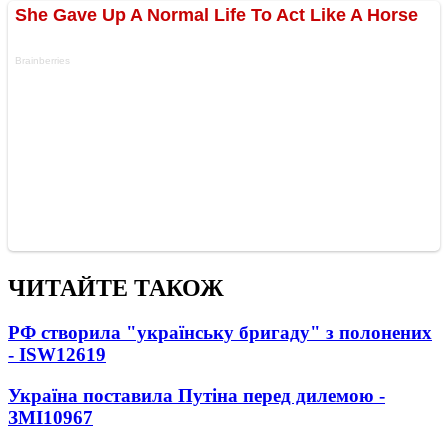
ЧИТАЙТЕ ТАКОЖ
РФ створила "українську бригаду" з полонених
- ISW
12619
Україна поставила Путіна перед дилемою -
ЗМІ
10967