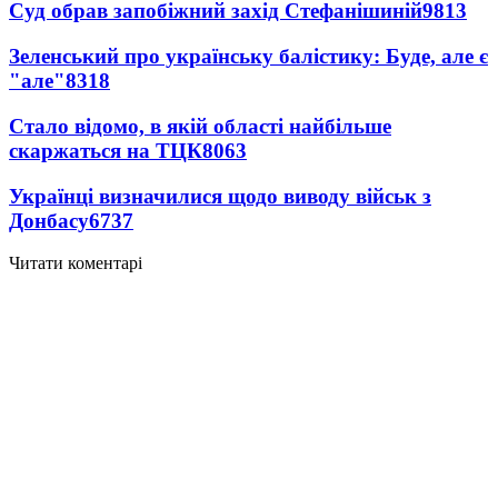
Суд обрав запобіжний захід Стефанішиній
9813
Зеленський про українську балістику: Буде, але є
"але"
8318
Стало відомо, в якій області найбільше
скаржаться на ТЦК
8063
Українці визначилися щодо виводу військ з
Донбасу
6737
Читати коментарі