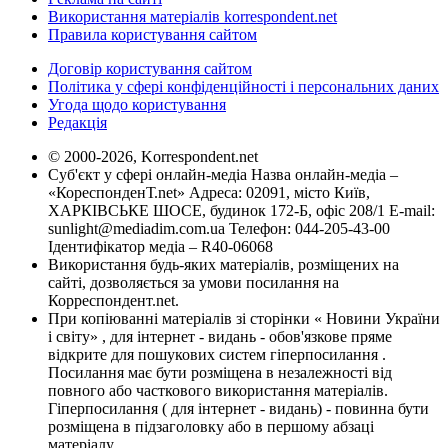
Використання матеріалів korrespondent.net
Правила користування сайтом
Договір користування сайтом
Політика у сфері конфіденційності і персональних даних
Угода щодо користування
Редакція
© 2000-2026, Korrespondent.net
Суб'єкт у сфері онлайн-медіа Назва онлайн-медіа –
«КореспонденТ.net» Адреса: 02091, місто Київ,
ХАРКІВСЬКЕ ШОСЕ, будинок 172-Б, офіс 208/1 E-mail:
sunlight@mediadim.com.ua
Телефон: 044-205-43-00
Ідентифікатор медіа – R40-06068
Використання будь-яких матеріалів, розміщених на
сайті, дозволяється за умови посилання на
Корреспондент.net.
При копіюванні матеріалів зі сторінки « Новини України
і світу» , для інтернет - видань - обов'язкове пряме
відкрите для пошукових систем гіперпосилання .
Посилання має бути розміщена в незалежності від
повного або часткового використання матеріалів.
Гіперпосилання ( для інтернет - видань) - повинна бути
розміщена в підзаголовку або в першому абзаці
матеріалу.