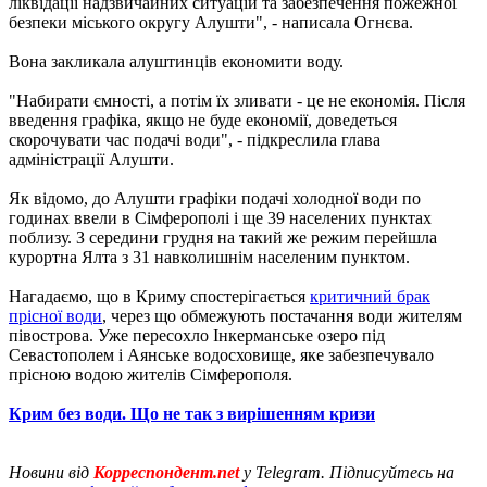
ліквідації надзвичайних ситуацій та забезпечення пожежної
безпеки міського округу Алушти", - написала Огнєва.
Вона закликала алуштинців економити воду.
"Набирати ємності, а потім їх зливати - це не економія. Після
введення графіка, якщо не буде економії, доведеться
скорочувати час подачі води", - підкреслила глава
адміністрації Алушти.
Як відомо, до Алушти графіки подачі холодної води по
годинах ввели в Сімферополі і ще 39 населених пунктах
поблизу. З середини грудня на такий же режим перейшла
курортна Ялта з 31 навколишнім населеним пунктом.
Нагадаємо, що в Криму спостерігається
критичний брак
прісної води
, через що обмежують постачання води жителям
півострова. Уже пересохло Інкерманське озеро під
Севастополем і Аянське водосховище, яке забезпечувало
прісною водою жителів Сімферополя.
Крим без води. Що не так з вирішенням кризи
Новини від
Корреспондент.net
у Telegram. Підписуйтесь на