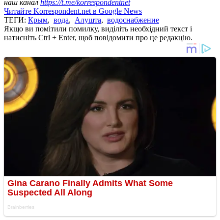
наш канал
https://t.me/korrespondentnet
Читайте Korrespondent.net в Google News
ТЕГИ:
Крым
,
вода
,
Алушта
,
водоснабжение
Якщо ви помітили помилку, виділіть необхідний текст і
натисніть Ctrl + Enter, щоб повідомити про це редакцію.