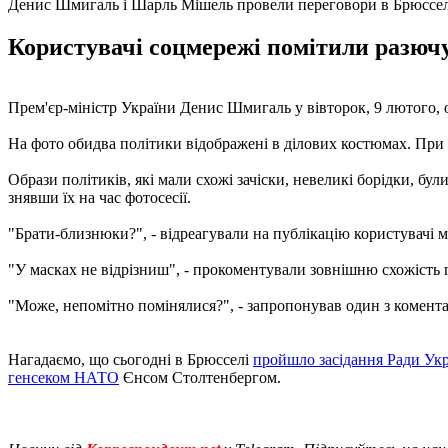
Денис Шмигаль і Шарль Мішель провели переговори в Брюссел
Користувачі соцмережі помітили разюч
Прем'єр-міністр України Денис Шмигаль у вівторок, 9 лютого, 
На фото обидва політики відображені в ділових костюмах. При 
Образи політиків, які мали схожі зачіски, невеликі борідки, бу
знявши їх на час фотосесії.
"Брати-близнюки?", - відреагували на публікацію користувачі 
"У масках не відрізниш", - прокоментували зовнішню схожість 
"Може, непомітно помінялися?", - запропонував один з комента
Нагадаємо, що сьогодні в Брюсселі
пройшло засідання Ради Укр
генсеком НАТО
Єнсом Столтенбергом.