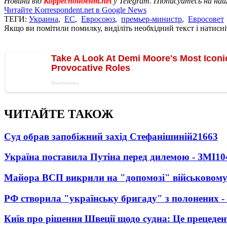
Новини від
Корреспондент.net
у Telegram. Підписуйтесь на на
Читайте Korrespondent.net в Google News
ТЕГИ:
Украина
,
ЕС
,
Евросоюз
,
премьер-министр
,
Евросовет
Якщо ви помітили помилку, виділіть необхідний текст і натисніт
ЧИТАЙТЕ ТАКОЖ
Суд обрав запобіжний захід Стефанішиній
21663
Україна поставила Путіна перед дилемою - ЗМІ
10
Майора ВСП викрили на "допомозі" військовому
РФ створила "українську бригаду" з полонених -
Київ про рішення Швеції щодо судна: Це прецеден