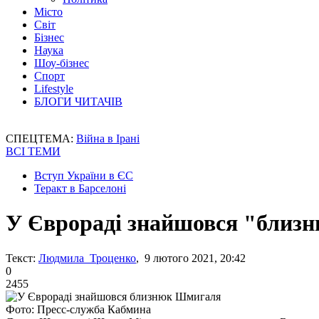
Місто
Світ
Бізнес
Наука
Шоу-бізнес
Спорт
Lifestyle
БЛОГИ ЧИТАЧІВ
СПЕЦТЕМА:
Війна в Ірані
ВСІ ТЕМИ
Вступ України в ЄС
Теракт в Барселоні
У Єврораді знайшовся "близ
Текст:
Людмила Троценко
, 9 лютого 2021, 20:42
0
2455
Фото: Пресс-служба Кабмина