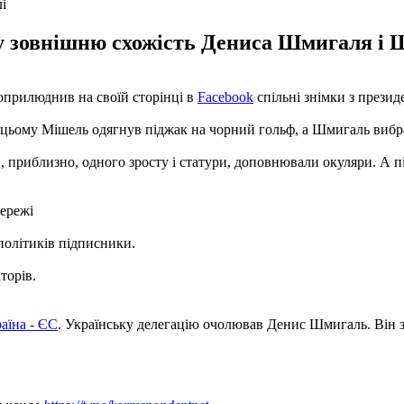
і
у зовнішню схожість Дениса Шмигаля і
оприлюднив на своїй сторінці в
Facebook
спільні знімки з прези
цьому Мішель одягнув піджак на чорний гольф, а Шмигаль вибрав 
ли, приблизно, одного зросту і статури, доповнювали окуляри. А п
мережі
політиків підписники.
торів.
аїна - ЄС
. Українську делегацію очолював Денис Шмигаль. Він 