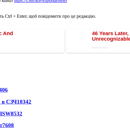
ш канал
https://t.me/korrespondentnet
ь Ctrl + Enter, щоб повідомити про це редакцію.
406
 в СЗЧ
10342
 ISW
8532
т
7608