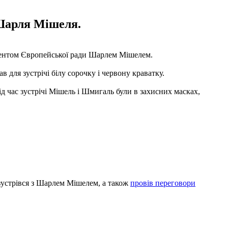
 Шарля Мішеля.
дентом Європейської ради Шарлем Мішелем.
для зустрічі білу сорочку і червону краватку.
ід час зустрічі Мішель і Шмигаль були в захисних масках,
зустрівся з Шарлем Мішелем, а також
провів переговори