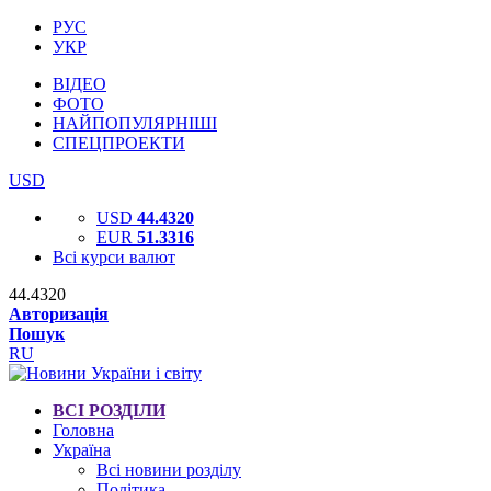
РУС
УКР
ВІДЕО
ФОТО
НАЙПОПУЛЯРНІШІ
СПЕЦПРОЕКТИ
USD
USD
44.4320
EUR
51.3316
Всі курси валют
44.4320
Авторизація
Пошук
RU
ВСІ РОЗДІЛИ
Головна
Україна
Всі новини розділу
Політика