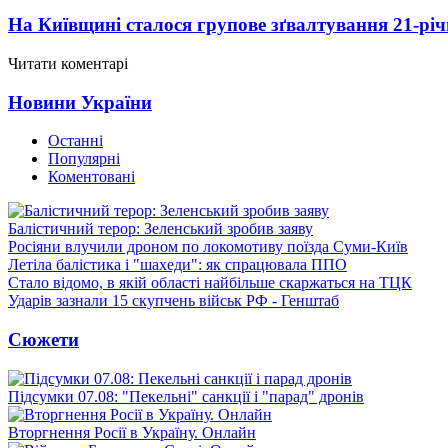
На Київщині сталося групове зґвалтування 21-річ
Читати коментарі
Новини України
Останні
Популярні
Коментовані
Балістичний терор: Зеленський зробив заяву
Росіяни влучили дроном по локомотиву поїзда Суми-Київ
Летіла балістика і "шахеди": як спрацювала ППО
Стало відомо, в якій області найбільше скаржаться на ТЦК
Ударів зазнали 15 скупчень військ РФ - Генштаб
Сюжети
Підсумки 07.08: "Пекельні" санкції і "парад" дронів
Вторгнення Росії в Україну. Онлайн