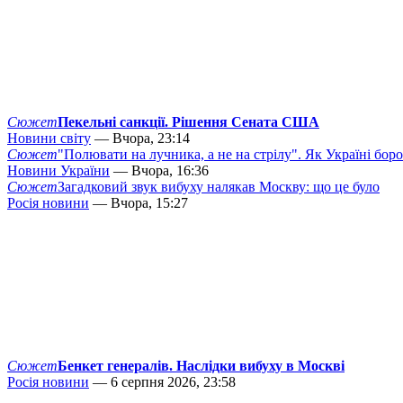
Сюжет
Пекельні санкції. Рішення Сената США
Новини світу
— Вчора, 23:14
Сюжет
"Полювати на лучника, а не на стрілу". Як Україні бор
Новини України
— Вчора, 16:36
Сюжет
Загадковий звук вибуху налякав Москву: що це було
Росія новини
— Вчора, 15:27
Сюжет
Бенкет генералів. Наслідки вибуху в Москві
Росія новини
— 6 серпня 2026, 23:58