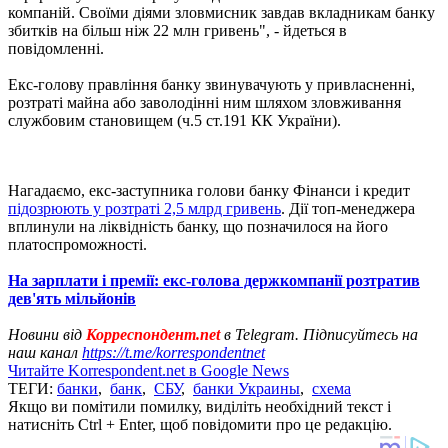
компаній. Своїми діями зловмисник завдав вкладникам банку
збитків на більш ніж 22 млн гривень", - йдеться в
повідомленні.
Екс-голову правління банку звинувачують у привласненні,
розтраті майна або заволодінні ним шляхом зловживання
службовим становищем (ч.5 ст.191 КК України).
Нагадаємо, екс-заступника голови банку Фінанси і кредит
підозрюють у розтраті 2,5 млрд гривень
. Дії топ-менеджера
вплинули на ліквідність банку, що позначилося на його
платоспроможності.
На зарплати і премії: екс-голова держкомпанії розтратив
дев'ять мільйонів
Новини від
Корреспондент.net
в Telegram. Підписуйтесь на
наш канал
https://t.me/korrespondentnet
Читайте Korrespondent.net в Google News
ТЕГИ:
банки
,
банк
,
СБУ
,
банки Украины
,
схема
Якщо ви помітили помилку, виділіть необхідний текст і
натисніть Ctrl + Enter, щоб повідомити про це редакцію.