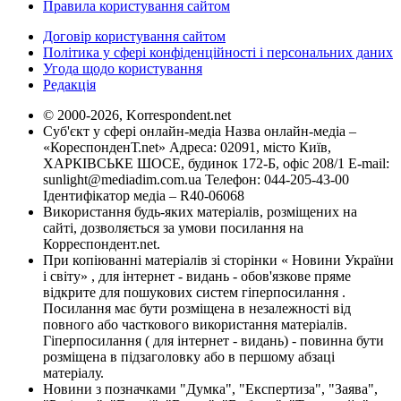
Правила користування сайтом
Договір користування сайтом
Політика у сфері конфіденційності і персональних даних
Угода щодо користування
Редакція
© 2000-2026, Korrespondent.net
Суб'єкт у сфері онлайн-медіа Назва онлайн-медіа –
«КореспонденТ.net» Адреса: 02091, місто Київ,
ХАРКІВСЬКЕ ШОСЕ, будинок 172-Б, офіс 208/1 E-mail:
sunlight@mediadim.com.ua
Телефон: 044-205-43-00
Ідентифікатор медіа – R40-06068
Використання будь-яких матеріалів, розміщених на
сайті, дозволяється за умови посилання на
Корреспондент.net.
При копіюванні матеріалів зі сторінки « Новини України
і світу» , для інтернет - видань - обов'язкове пряме
відкрите для пошукових систем гіперпосилання .
Посилання має бути розміщена в незалежності від
повного або часткового використання матеріалів.
Гіперпосилання ( для інтернет - видань) - повинна бути
розміщена в підзаголовку або в першому абзаці
матеріалу.
Новини з позначками "Думка", "Експертиза", "Заява",