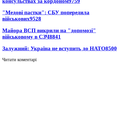
консульствах за кордоном
9759
"Медові пастки": СБУ попередила
військових
9528
Майора ВСП викрили на "допомозі"
військовому в СЗЧ
8841
Залужний: Україна не вступить до НАТО
8500
Читати коментарі