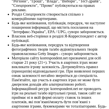
"Регіони", "Гроші", "Влада", "Вибори", "Тест-драйв",
"Спецпроекти", "Промо" публікуються на правах
реклами.
Розділ Спецпроекти створюється спільно з
комерційними партнерами.
Будь яке копіювання, публікація, передрук, чи наступне
поширення інформації, що містить посилання на
"Інтерфакс-Україна", EPA / UPG, суворо забороняється.
Власник веб-сторінки в розділі Я-Корреспондент є автор
публікації.
Будь-яке копіювання, передрук та відтворення
фотографічних творів та/або аудіовізуальних творів
правовласника Getty Images - суворо забороняється.
Матеріали сайту korrespondent.net призначені для осіб
старше 21 року (21+). Участь в азартних іграх може
викликати ігрову залежність. Дотримуйтесь правил
(принципів) відповідальної гри. При виявленні перших
ознак залежності негайно зверніться до спеціаліста.
Пам'ятайте, що участь в азартних іграх не може бути
джерелом доходів або альтернативою роботі.
Інформаційний ресурс korrespondent.net не проводить
ігри на реальні та/або віртуальні гроші, також сайт не
приймає ні в якій формі оплату ставок та інших
платежів, які пов’язані/можуть бути пов’язані з
азартними іграми, букмекерами чи тоталізаторами. Будь-