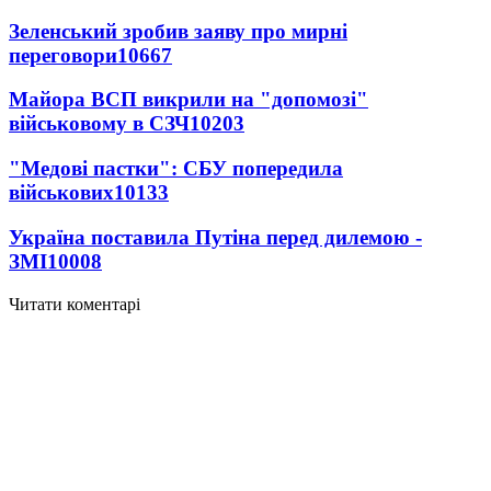
Зеленський зробив заяву про мирні
переговори
10667
Майора ВСП викрили на "допомозі"
військовому в СЗЧ
10203
"Медові пастки": СБУ попередила
військових
10133
Україна поставила Путіна перед дилемою -
ЗМІ
10008
Читати коментарі