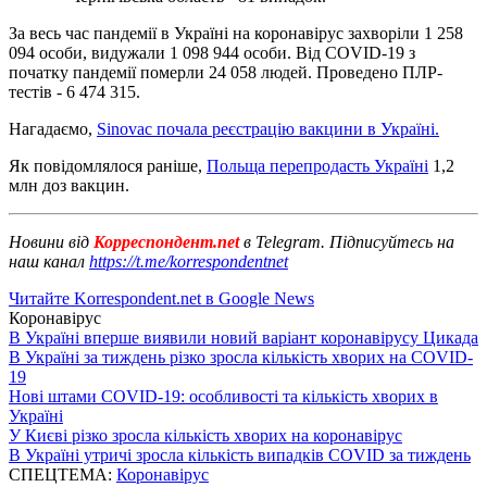
За весь час пандемії в Україні на коронавірус захворіли 1 258
094 особи, видужали 1 098 944 особи. Від COVID-19 з
початку пандемії померли 24 058 людей. Проведено ПЛР-
тестів - 6 474 315.
Нагадаємо,
Sinovac почала реєстрацію вакцини в Україні.
Як повідомлялося раніше,
Польща перепродасть Україні
1,2
млн доз вакцин.
Новини від
Корреспондент.net
в Telegram. Підписуйтесь на
наш канал
https://t.me/korrespondentnet
Читайте Korrespondent.net в Google News
Коронавірус
В Україні вперше виявили новий варіант коронавірусу Цикада
В Україні за тиждень різко зросла кількість хворих на COVID-
19
Нові штами COVID-19: особливості та кількість хворих в
Україні
У Києві різко зросла кількість хворих на коронавірус
В Україні утричі зросла кількість випадків COVID за тиждень
СПЕЦТЕМА:
Коронавірус