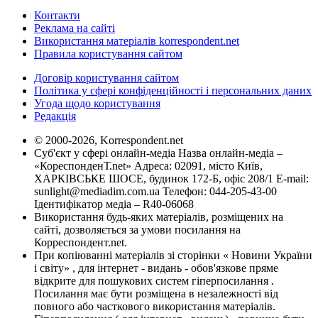
Контакти
Реклама на сайті
Використання матеріалів korrespondent.net
Правила користування сайтом
Договір користування сайтом
Політика у сфері конфіденційності і персональних даних
Угода щодо користування
Редакція
© 2000-2026, Korrespondent.net
Суб'єкт у сфері онлайн-медіа Назва онлайн-медіа –
«КореспонденТ.net» Адреса: 02091, місто Київ,
ХАРКІВСЬКЕ ШОСЕ, будинок 172-Б, офіс 208/1 E-mail:
sunlight@mediadim.com.ua
Телефон: 044-205-43-00
Ідентифікатор медіа – R40-06068
Використання будь-яких матеріалів, розміщених на
сайті, дозволяється за умови посилання на
Корреспондент.net.
При копіюванні матеріалів зі сторінки « Новини України
і світу» , для інтернет - видань - обов'язкове пряме
відкрите для пошукових систем гіперпосилання .
Посилання має бути розміщена в незалежності від
повного або часткового використання матеріалів.