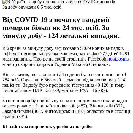
За добу одужали 6,5 тис. осіб
Від COVID-19 з початку пандемії
померли більш як 24 тис. осіб. За
минулу добу - 124 летальні випадки.
В Україні за минулу добу зафіксовано 5 039 нових випадків
інфікування коронавірусом. Зокрема, захворіли 277 дітей і 281
медпрацівник. Про це на своїй сторінці у Facebook
повідомив
міністр охорони здоров'я України Максим Степанов.
Він зазначив, що за останні 24 години було госпіталізовано 1
784 осіб. Одужали 6 568 осіб. Померли від коронавірусу 124
пацієнти. За добу було проведено тестування 43 126 (в тому
числі методом ПЛР - 26 739, методом ІФА - 16 387).
За останню добу найбільшу кількість підтверджених випадків
зареєстровано в Івано-Франківській (482), Вінницькій (392),
Закарпатській (368), Житомирській (367) областях та в столиці
країни (335).
Кількість захворювань у регіонах на добу: