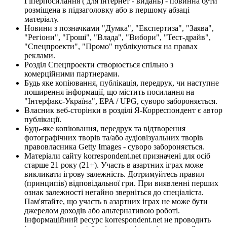
Гіперпосилання ( для інтернет - видань) - повинна бути
розміщена в підзаголовку або в першому абзаці
матеріалу.
Новини з позначками "Думка", "Експертиза", "Заява",
"Регіони", "Гроші", "Влада", "Вибори", "Тест-драйв",
"Спецпроекти", "Промо" публікуються на правах
реклами.
Розділ Спецпроекти створюється спільно з
комерційними партнерами.
Будь яке копіювання, публікація, передрук, чи наступне
поширення інформації, що містить посилання на
"Інтерфакс-Україна", EPA / UPG, суворо забороняється.
Власник веб-сторінки в розділі Я-Корреспондент є автор
публікації.
Будь-яке копіювання, передрук та відтворення
фотографічних творів та/або аудіовізуальних творів
правовласника Getty Images - суворо забороняється.
Матеріали сайту korrespondent.net призначені для осіб
старше 21 року (21+). Участь в азартних іграх може
викликати ігрову залежність. Дотримуйтесь правил
(принципів) відповідальної гри. При виявленні перших
ознак залежності негайно зверніться до спеціаліста.
Пам'ятайте, що участь в азартних іграх не може бути
джерелом доходів або альтернативою роботі.
Інформаційний ресурс korrespondent.net не проводить