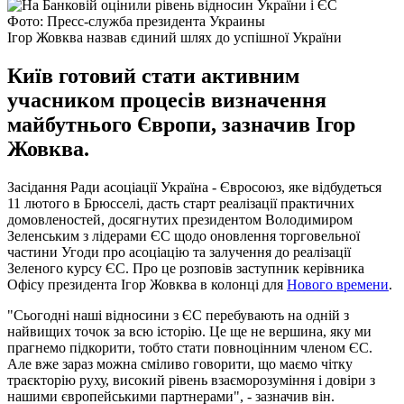
Фото: Пресс-служба президента Украины
Ігор Жовква назвав єдиний шлях до успішної України
Київ готовий стати активним
учасником процесів визначення
майбутнього Європи, зазначив Ігор
Жовква.
Засідання Ради асоціації Україна - Євроcоюз, яке відбудеться
11 лютого в Брюсселі, дасть старт реалізації практичних
домовленостей, досягнутих президентом Володимиром
Зеленським з лідерами ЄС щодо оновлення торговельної
частини Угоди про асоціацію та залучення до реалізації
Зеленого курсу ЄС. Про це розповів заступник керівника
Офісу президента Ігор Жовква в колонці для
Нового времени
.
"Сьогодні наші відносини з ЄС перебувають на одній з
найвищих точок за всю історію. Це ще не вершина, яку ми
прагнемо підкорити, тобто стати повноцінним членом ЄС.
Але вже зараз можна сміливо говорити, що маємо чітку
траєкторію руху, високий рівень взаєморозуміння і довіри з
нашими європейськими партнерами", - зазначив він.