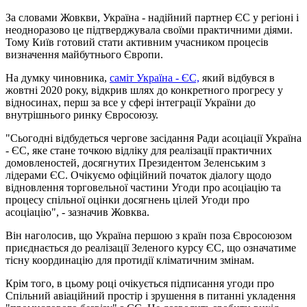
За словами Жовкви, Україна - надійний партнер ЄС у регіоні і
неодноразово це підтверджувала своїми практичними діями.
Тому Київ готовий стати активним учасником процесів
визначення майбутнього Європи.
На думку чиновника,
саміт Україна - ЄС,
який відбувся в
жовтні 2020 року, відкрив шлях до конкретного прогресу у
відносинах, перш за все у сфері інтеграції України до
внутрішнього ринку Євросоюзу.
"Сьогодні відбудеться чергове засідання Ради асоціації Україна
- ЄС, яке стане точкою відліку для реалізації практичних
домовленостей, досягнутих Президентом Зеленським з
лідерами ЄС. Очікуємо офіційний початок діалогу щодо
відновлення торговельної частини Угоди про асоціацію та
процесу спільної оцінки досягнень цілей Угоди про
асоціацію", - зазначив Жовква.
Він наголосив, що Україна першою з країн поза Євросоюзом
приєднається до реалізації Зеленого курсу ЄС, що означатиме
тісну координацію для протидії кліматичним змінам.
Крім того, в цьому році очікується підписання угоди про
Спільний авіаційний простір і зрушення в питанні укладення