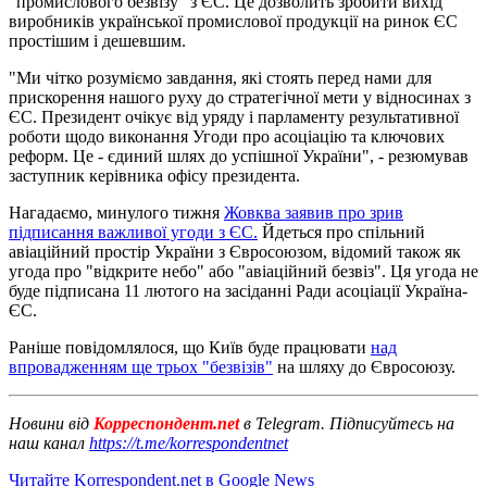
"промислового безвізу" з ЄС. Це дозволить зробити вихід
виробників української промислової продукції на ринок ЄС
простішим і дешевшим.
"Ми чітко розуміємо завдання, які стоять перед нами для
прискорення нашого руху до стратегічної мети у відносинах з
ЄС. Президент очікує від уряду і парламенту результативної
роботи щодо виконання Угоди про асоціацію та ключових
реформ. Це - єдиний шлях до успішної України", - резюмував
заступник керівника офісу президента.
Нагадаємо, минулого тижня
Жовква заявив про зрив
підписання важливої ​​угоди з ЄС.
Йдеться про спільний
авіаційний простір України з Євросоюзом, відомий також як
угода про "відкрите небо" або "авіаційний безвіз". Ця угода не
буде підписана 11 лютого на засіданні Ради асоціації Україна-
ЄС.
Раніше повідомлялося, що Київ буде працювати
над
впровадженням ще трьох "безвізів"
на шляху до Євросоюзу.
Новини від
Корреспондент.net
в Telegram. Підписуйтесь на
наш канал
https://t.me/korrespondentnet
Читайте Korrespondent.net в Google News