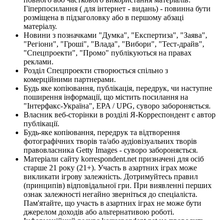
Гіперпосилання ( для інтернет - видань) - повинна бути
розміщена в підзаголовку або в першому абзаці
матеріалу.
Новини з позначками "Думка", "Експертиза", "Заява",
"Регіони", "Гроші", "Влада", "Вибори", "Тест-драйв",
"Спецпроекти", "Промо" публікуються на правах
реклами.
Розділ Спецпроекти створюється спільно з
комерційними партнерами.
Будь яке копіювання, публікація, передрук, чи наступне
поширення інформації, що містить посилання на
"Інтерфакс-Україна", EPA / UPG, суворо забороняється.
Власник веб-сторінки в розділі Я-Корреспондент є автор
публікації.
Будь-яке копіювання, передрук та відтворення
фотографічних творів та/або аудіовізуальних творів
правовласника Getty Images - суворо забороняється.
Матеріали сайту korrespondent.net призначені для осіб
старше 21 року (21+). Участь в азартних іграх може
викликати ігрову залежність. Дотримуйтесь правил
(принципів) відповідальної гри. При виявленні перших
ознак залежності негайно зверніться до спеціаліста.
Пам'ятайте, що участь в азартних іграх не може бути
джерелом доходів або альтернативою роботі.