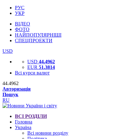
РУС
УКР
ВІДЕО
ФОТО
НАЙПОПУЛЯРНІШІ
СПЕЦПРОЕКТИ
USD
USD
44.4962
EUR
51.3814
Всі курси валют
44.4962
Авторизація
Пошук
RU
ВСІ РОЗДІЛИ
Головна
Україна
Всі новини розділу
Політика