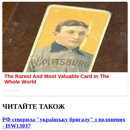
ЧИТАЙТЕ ТАКОЖ
РФ створила "українську бригаду" з полонених
- ISW
13037