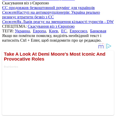
Скасування віз з Європою
ЄС продовжив безкоштовний роумінг для українців
Сюжет
Наступ на антикорупціонерів: Україна реально
ризикує втратити безвіз з ЄС
Сюжет
Як Львів реагує на зменшення кількості туристів - DW
СПЕЦТЕМА:
Скасування віз з Європою
ТЕГИ:
Украина
,
Европа
,
Киев
,
ЕС
,
Евросоюз
,
Банковая
Якщо ви помітили помилку, виділіть необхідний текст і
натисніть Ctrl + Enter, щоб повідомити про це редакцію.