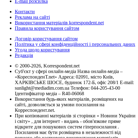
E-mail розсилка
Контакти
Реклама на сайті
Використання матеріалів korrespondent.net
Правила користування сайтом
Договір користування сайтом
Політика у сфері конфіденційності і персональних даних
Угода щодо користування
Редакція
© 2000-2026, Korrespondent.net
Суб'єкт у сфері онлайн-медіа Назва онлайн-медіа –
«КореспонденТ.net» Адреса: 02091, місто Київ,
ХАРКІВСЬКЕ ШОСЕ, будинок 172-Б, офіс 208/1 E-mail:
sunlight@mediadim.com.ua
Телефон: 044-205-43-00
Ідентифікатор медіа – R40-06068
Використання будь-яких матеріалів, розміщених на
сайті, дозволяється за умови посилання на
Корреспондент.net.
При копіюванні матеріалів зі сторінки « Новини України
і світу» , для інтернет - видань - обов'язкове пряме
відкрите для пошукових систем гіперпосилання .
Посилання має бути розміщена в незалежності від
повного або часткового використання матеріалів.