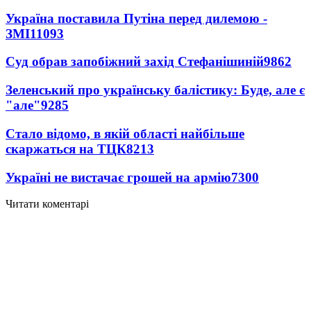
Україна поставила Путіна перед дилемою -
ЗМІ
11093
Суд обрав запобіжний захід Стефанішиній
9862
Зеленський про українську балістику: Буде, але є
"але"
9285
Стало відомо, в якій області найбільше
скаржаться на ТЦК
8213
Україні не вистачає грошей на армію
7300
Читати коментарі