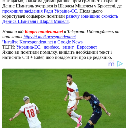
Нагадаємо, кількома днями раніше прем'єр-міністр України
Денис Шмигаль зустрівся із Шарлем Мішелем у Брюсселі, де
проходило засідання Ради Україна-ЄС
. Після цього
користувачі соцмереж помітили
разючу зовнішню схожість
Дениса Шмигаля і Шарля Мішеля
.
Новини від
Корреспондент.net
в Telegram. Підписуйтесь на
наш канал
https://t.me/korrespondentnet
Читайте Korrespondent.net в Google News
ТЕГИ:
Украина-ЕС
,
донбасс
,
визит
,
Евросовет
Якщо ви помітили помилку, виділіть необхідний текст і
натисніть Ctrl + Enter, щоб повідомити про це редакцію.