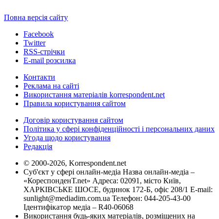
Повна версія сайту
Facebook
Twitter
RSS-стрічки
E-mail розсилка
Контакти
Реклама на сайті
Використання матеріалів korrespondent.net
Правила користування сайтом
Договір користування сайтом
Політика у сфері конфіденційності і персональних даних
Угода щодо користування
Редакція
© 2000-2026, Korrespondent.net
Суб'єкт у сфері онлайн-медіа Назва онлайн-медіа –
«КореспонденТ.net» Адреса: 02091, місто Київ,
ХАРКІВСЬКЕ ШОСЕ, будинок 172-Б, офіс 208/1 E-mail:
sunlight@mediadim.com.ua
Телефон: 044-205-43-00
Ідентифікатор медіа – R40-06068
Використання будь-яких матеріалів, розміщених на