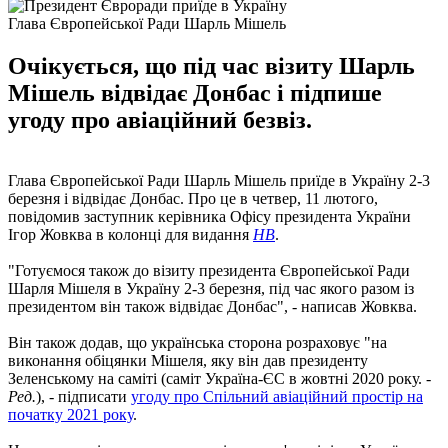
Глава Європейської Ради Шарль Мішель
Очікується, що під час візиту Шарль
Мішель відвідає Донбас і підпише
угоду про авіаційний безвіз.
Глава Європейської Ради Шарль Мішель приїде в Україну 2-3
березня і відвідає Донбас. Про це в четвер, 11 лютого,
повідомив заступник керівника Офісу президента України
Ігор Жовква в колонці для видання
НВ
.
"Готуємося також до візиту президента Європейської Ради
Шарля Мішеля в Україну 2-3 березня, під час якого разом із
президентом він також відвідає Донбас", - написав Жовква.
Він також додав, що українська сторона розраховує "на
виконання обіцянки Мішеля, яку він дав президенту
Зеленському на саміті (саміт Україна-ЄС в жовтні 2020 року. -
Ред.
), - підписати
угоду про Спільний авіаційний простір на
початку 2021 року
.