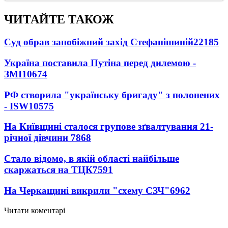
ЧИТАЙТЕ ТАКОЖ
Суд обрав запобіжний захід Стефанішиній
22185
Україна поставила Путіна перед дилемою -
ЗМІ
10674
РФ створила "українську бригаду" з полонених
- ISW
10575
На Київщині сталося групове зґвалтування 21-
річної дівчини
7868
Стало відомо, в якій області найбільше
скаржаться на ТЦК
7591
На Черкащині викрили "схему СЗЧ"
6962
Читати коментарі