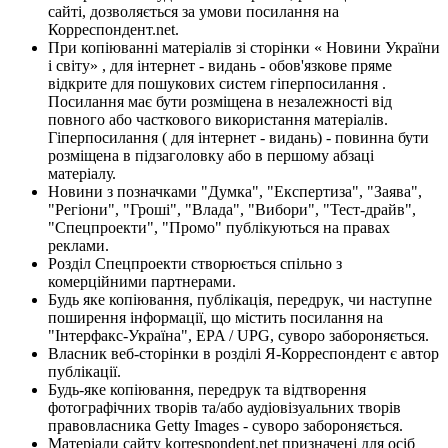
сайті, дозволяється за умови посилання на
Корреспондент.net.
При копіюванні матеріалів зі сторінки « Новини України
і світу» , для інтернет - видань - обов'язкове пряме
відкрите для пошукових систем гіперпосилання .
Посилання має бути розміщена в незалежності від
повного або часткового використання матеріалів.
Гіперпосилання ( для інтернет - видань) - повинна бути
розміщена в підзаголовку або в першому абзаці
матеріалу.
Новини з позначками "Думка", "Експертиза", "Заява",
"Регіони", "Гроші", "Влада", "Вибори", "Тест-драйв",
"Спецпроекти", "Промо" публікуються на правах
реклами.
Розділ Спецпроекти створюється спільно з
комерційними партнерами.
Будь яке копіювання, публікація, передрук, чи наступне
поширення інформації, що містить посилання на
"Інтерфакс-Україна", EPA / UPG, суворо забороняється.
Власник веб-сторінки в розділі Я-Корреспондент є автор
публікації.
Будь-яке копіювання, передрук та відтворення
фотографічних творів та/або аудіовізуальних творів
правовласника Getty Images - суворо забороняється.
Матеріали сайту korrespondent.net призначені для осіб