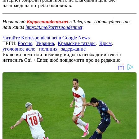
насправді на потреби бойовиків.
Новини від
Корреспондент.net
в Telegram. Підписуйтесь на
наш канал
https://t.me/korrespondentnet
Читайте Korrespondent.net в Google News
ТЕГИ:
Россия
,
Украина
,
Крымские татары
,
Крым
,
уголовное дело
,
полиция
,
задержание
Якщо ви помітили помилку, виділіть необхідний текст і
натисніть Ctrl + Enter, щоб повідомити про це редакцію.