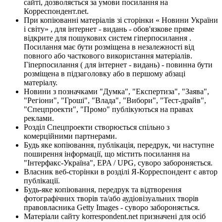
сайті, дозволяється за умови посилання на
Корреспондент.net.
При копіюванні матеріалів зі сторінки « Новини України
і світу» , для інтернет - видань - обов'язкове пряме
відкрите для пошукових систем гіперпосилання .
Посилання має бути розміщена в незалежності від
повного або часткового використання матеріалів.
Гіперпосилання ( для інтернет - видань) - повинна бути
розміщена в підзаголовку або в першому абзаці
матеріалу.
Новини з позначками "Думка", "Експертиза", "Заява",
"Регіони", "Гроші", "Влада", "Вибори", "Тест-драйв",
"Спецпроекти", "Промо" публікуються на правах
реклами.
Розділ Спецпроекти створюється спільно з
комерційними партнерами.
Будь яке копіювання, публікація, передрук, чи наступне
поширення інформації, що містить посилання на
"Інтерфакс-Україна", EPA / UPG, суворо забороняється.
Власник веб-сторінки в розділі Я-Корреспондент є автор
публікації.
Будь-яке копіювання, передрук та відтворення
фотографічних творів та/або аудіовізуальних творів
правовласника Getty Images - суворо забороняється.
Матеріали сайту korrespondent.net призначені для осіб