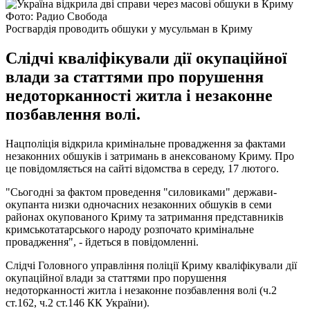
Фото: Радио Свобода
Росгвардія проводить обшуки у мусульман в Криму
Слідчі кваліфікували дії окупаційної
влади за статтями про порушення
недоторканності житла і незаконне
позбавлення волі.
Нацполіція відкрила кримінальне провадження за фактами
незаконних обшуків і затримань в анексованому Криму. Про
це повідомляється на сайті відомства в середу, 17 лютого.
"Сьогодні за фактом проведення "силовиками" держави-
окупанта низки одночасних незаконних обшуків в семи
районах окупованого Криму та затримання представників
кримськотатарського народу розпочато кримінальне
провадження", - йдеться в повідомленні.
Слідчі Головного управління поліції Криму кваліфікували дії
окупаційної влади за статтями про порушення
недоторканності житла і незаконне позбавлення волі (ч.2
ст.162, ч.2 ст.146 КК України).