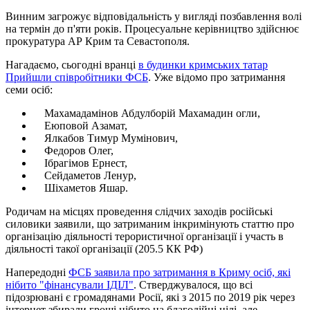
Винним загрожує відповідальність у вигляді позбавлення волі
на термін до п'яти років. Процесуальне керівництво здійснює
прокуратура АР Крим та Севастополя.
Нагадаємо, сьогодні вранці
в будинки кримських татар
Прийшли співробітники ФСБ
. Уже відомо про затримання
семи осіб:
Махамадамінов Абдулборій Махамадин огли,
Еюповой Азамат,
Ялкабов Тимур Мумінович,
Федоров Олег,
Ібрагімов Ернест,
Сейдаметов Ленур,
Шіхаметов Яшар.
Родичам на місцях проведення слідчих заходів російські
силовики заявили, що затриманим інкримінують статтю про
організацію діяльності терористичної організації і участь в
діяльності такої організації (205.5 КК РФ)
Напередодні
ФСБ заявила про затримання в Криму осіб, які
нібито "фінансували ІДІЛ"
. Стверджувалося, що всі
підозрювані є громадянами Росії, які з 2015 по 2019 рік через
інтернет збирали гроші нібито на благодійні цілі, але