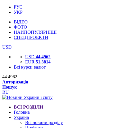
РУС
УКР
ВІДЕО
ФОТО
НАЙПОПУЛЯРНІШІ
СПЕЦПРОЕКТИ
USD
USD
44.4962
EUR
51.3814
Всі курси валют
44.4962
Авторизація
Пошук
RU
ВСІ РОЗДІЛИ
Головна
Україна
Всі новини розділу
Політика