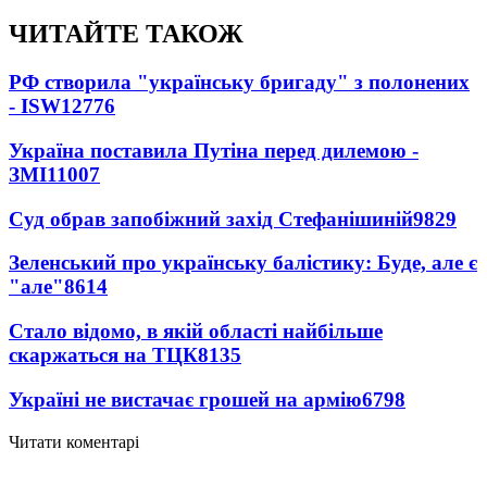
ЧИТАЙТЕ ТАКОЖ
РФ створила "українську бригаду" з полонених
- ISW
12776
Україна поставила Путіна перед дилемою -
ЗМІ
11007
Суд обрав запобіжний захід Стефанішиній
9829
Зеленський про українську балістику: Буде, але є
"але"
8614
Стало відомо, в якій області найбільше
скаржаться на ТЦК
8135
Україні не вистачає грошей на армію
6798
Читати коментарі