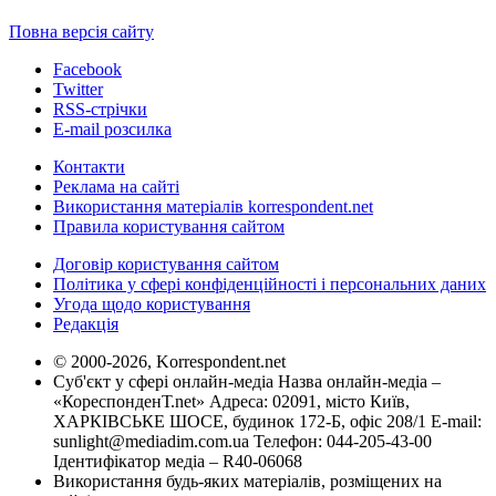
Повна версія сайту
Facebook
Twitter
RSS-стрічки
E-mail розсилка
Контакти
Реклама на сайті
Використання матеріалів korrespondent.net
Правила користування сайтом
Договір користування сайтом
Політика у сфері конфіденційності і персональних даних
Угода щодо користування
Редакція
© 2000-2026, Korrespondent.net
Суб'єкт у сфері онлайн-медіа Назва онлайн-медіа –
«КореспонденТ.net» Адреса: 02091, місто Київ,
ХАРКІВСЬКЕ ШОСЕ, будинок 172-Б, офіс 208/1 E-mail:
sunlight@mediadim.com.ua
Телефон: 044-205-43-00
Ідентифікатор медіа – R40-06068
Використання будь-яких матеріалів, розміщених на