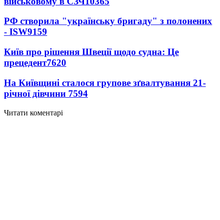
військовому в СЗЧ
10365
РФ створила "українську бригаду" з полонених
- ISW
9159
Київ про рішення Швеції щодо судна: Це
прецедент
7620
На Київщині сталося групове зґвалтування 21-
річної дівчини
7594
Читати коментарі