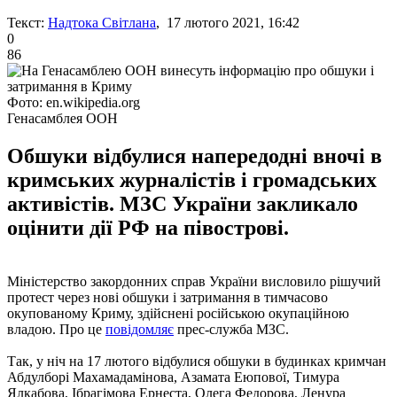
Текст:
Надтока Світлана
, 17 лютого 2021, 16:42
0
86
Фото: en.wikipedia.org
Генасамблея ООН
Обшуки відбулися напередодні вночі в
кримських журналістів і громадських
активістів. МЗС України закликало
оцінити дії РФ на півострові.
Міністерство закордонних справ України висловило рішучий
протест через нові обшуки і затримання в тимчасово
окупованому Криму, здійснені російською окупаційною
владою. Про це
повідомляє
прес-служба МЗС.
Так, у ніч на 17 лютого відбулися обшуки в будинках кримчан
Абдулборі Махамадамінова, Азамата Еюпової, Тимура
Ялкабова, Ібрагімова Ернеста, Олега Федорова, Ленура