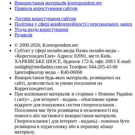
Використання матеріалів korrespondent.net
Правила користування сайтом
Договір користування сайтом
Політика у сфері конфіденційності і персональних даних
Угода щодо користування
Редакція
© 2000-2026, Korrespondent.net
Суб'єкт у сфері онлайн-медіа Назва онлайн-медіа –
«КореспонденТ.net» Адреса: 02091, місто Київ,
ХАРКІВСЬКЕ ШОСЕ, будинок 172-Б, офіс 208/1 E-mail:
sunlight@mediadim.com.ua
Телефон: 044-205-43-00
Ідентифікатор медіа – R40-06068
Використання будь-яких матеріалів, розміщених на
сайті, дозволяється за умови посилання на
Корреспондент.net.
При копіюванні матеріалів зі сторінки « Новини України
і світу» , для інтернет - видань - обов'язкове пряме
відкрите для пошукових систем гіперпосилання .
Посилання має бути розміщена в незалежності від
повного або часткового використання матеріалів.
Гіперпосилання ( для інтернет - видань) - повинна бути
розміщена в підзаголовку або в першому абзаці
матеріалу.