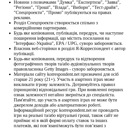
Новини з позначками "Думка", "Експертиза", "Заява",
"Регіони", "Гроші", "Влада", "Вибори", "Тест-драйв",
"Спецпроекти", "Промо" публікуються на правах
реклами.
Розділ Спецпроекти створюється спільно з
комерційними партнерами.
Будь яке копіювання, публікація, передрук, чи наступне
поширення інформації, що містить посилання на
"Інтерфакс-Україна", EPA / UPG, суворо забороняється.
Власник веб-сторінки в розділі Я-Корреспондент є автор
публікації.
Будь-яке копіювання, передрук та відтворення
фотографічних творів та/або аудіовізуальних творів
правовласника Getty Images - суворо забороняється.
Матеріали сайту korrespondent.net призначені для осіб
старше 21 року (21+). Участь в азартних іграх може
викликати ігрову залежність. Дотримуйтесь правил
(принципів) відповідальної гри. При виявленні перших
ознак залежності негайно зверніться до спеціаліста.
Пам'ятайте, що участь в азартних іграх не може бути
джерелом доходів або альтернативою роботі.
Інформаційний ресурс korrespondent.net не проводить
ігри на реальні та/або віртуальні гроші, також сайт не
приймає ні в якій формі оплату ставок та інших
платежів, які пов’язані/можуть бути пов’язані з