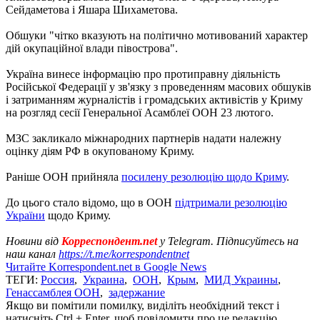
Сейдаметова і Яшара Шихаметова.
Обшуки "чітко вказують на політично мотивований характер
дій окупаційної влади півострова".
Україна винесе інформацію про протиправну діяльність
Російської Федерації у зв'язку з проведенням масових обшуків
і затриманням журналістів і громадських активістів у Криму
на розгляд сесії Генеральної Асамблеї ООН 23 лютого.
МЗС закликало міжнародних партнерів надати належну
оцінку діям РФ в окупованому Криму.
Раніше ООН прийняла
посилену резолюцію щодо Криму
.
До цього стало відомо, що в ООН
підтримали резолюцію
України
щодо Криму.
Новини від
Корреспондент.net
у Telegram. Підписуйтесь на
наш канал
https://t.me/korrespondentnet
Читайте Korrespondent.net в Google News
ТЕГИ:
Россия
,
Украина
,
ООН
,
Крым
,
МИД Украины
,
Генассамблея ООН
,
задержание
Якщо ви помітили помилку, виділіть необхідний текст і
натисніть Ctrl + Enter, щоб повідомити про це редакцію.