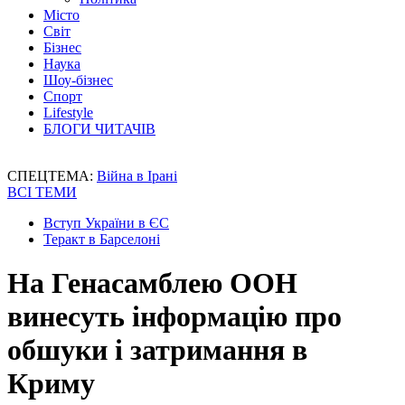
Місто
Світ
Бізнес
Наука
Шоу-бізнес
Спорт
Lifestyle
БЛОГИ ЧИТАЧІВ
СПЕЦТЕМА:
Війна в Ірані
ВСІ ТЕМИ
Вступ України в ЄС
Теракт в Барселоні
На Генасамблею ООН
винесуть інформацію про
обшуки і затримання в
Криму