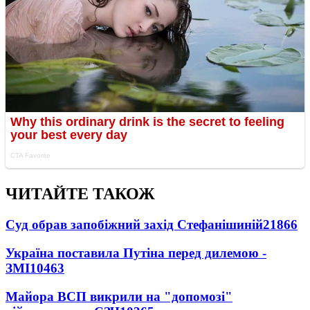
ЧИТАЙТЕ ТАКОЖ
Суд обрав запобіжний захід Стефанішиній
21866
Україна поставила Путіна перед дилемою -
ЗМІ
10463
Майора ВСП викрили на "допомозі"