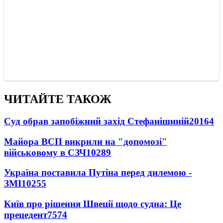
ЧИТАЙТЕ ТАКОЖ
Суд обрав запобіжний захід Стефанішиній
20164
Майора ВСП викрили на "допомозі"
військовому в СЗЧ
10289
Україна поставила Путіна перед дилемою -
ЗМІ
10255
Київ про рішення Швеції щодо судна: Це
прецедент
7574