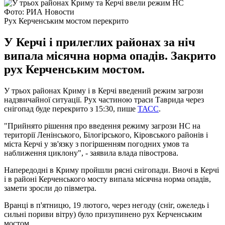
Фото: РИА Новости
Рух Керченським мостом перекрито
У Керчі і прилеглих районах за ніч
випала місячна норма опадів. Закрито
рух Керченським мостом.
У трьох районах Криму і в Керчі введений режим загрози
надзвичайної ситуації. Рух частиною траси Таврида через
снігопад буде перекрито з 15:30, пише
ТАСС
.
"Прийнято рішення про введення режиму загрози НС на
території Ленінського, Білогірського, Кіровського районів і
міста Керчі у зв'язку з погіршенням погодних умов та
наближення циклону", - заявила влада півострова.
Напередодні в Криму пройшли рясні снігопади. Вночі в Керчі
і в районі Керченського мосту випала місячна норма опадів,
замети зросли до півметра.
Вранці в п'ятницю, 19 лютого, через негоду (сніг, ожеледь і
сильні пориви вітру) було призупинено рух Керченським
мостом.