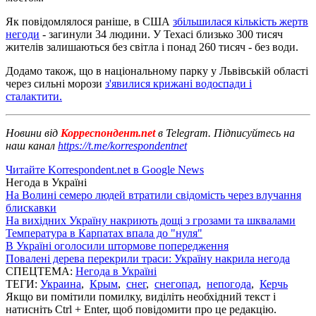
Як повідомлялося раніше, в США
збільшилася кількість жертв
негоди
- загинули 34 людини. У Техасі близько 300 тисяч
жителів залишаються без світла і понад 260 тисяч - без води.
Додамо також, що в національному парку у Львівській області
через сильні морози
з'явилися крижані водоспади і
сталактити.
Новини від
Корреспондент.net
в Telegram. Підписуйтесь на
наш канал
https://t.me/korrespondentnet
Читайте Korrespondent.net в Google News
Негода в Україні
На Волині семеро людей втратили свідомість через влучання
блискавки
На вихідних Україну накриють дощі з грозами та шквалами
Температура в Карпатах впала до "нуля"
В Україні оголосили штормове попередження
Повалені дерева перекрили траси: Україну накрила негода
СПЕЦТЕМА:
Негода в Україні
ТЕГИ:
Украина
,
Крым
,
снег
,
снегопад
,
непогода
,
Керчь
Якщо ви помітили помилку, виділіть необхідний текст і
натисніть Ctrl + Enter, щоб повідомити про це редакцію.