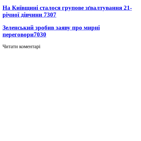
На Київщині сталося групове зґвалтування 21-
річної дівчини
7307
Зеленський зробив заяву про мирні
переговори
7030
Читати коментарі