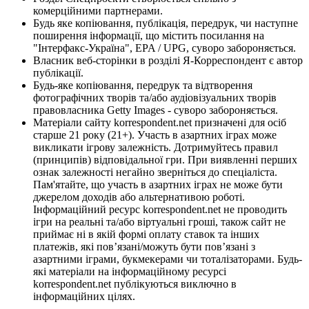
комерційними партнерами.
Будь яке копіювання, публікація, передрук, чи наступне
поширення інформації, що містить посилання на
"Інтерфакс-Україна", EPA / UPG, суворо забороняється.
Власник веб-сторінки в розділі Я-Корреспондент є автор
публікації.
Будь-яке копіювання, передрук та відтворення
фотографічних творів та/або аудіовізуальних творів
правовласника Getty Images - суворо забороняється.
Матеріали сайту korrespondent.net призначені для осіб
старше 21 року (21+). Участь в азартних іграх може
викликати ігрову залежність. Дотримуйтесь правил
(принципів) відповідальної гри. При виявленні перших
ознак залежності негайно зверніться до спеціаліста.
Пам'ятайте, що участь в азартних іграх не може бути
джерелом доходів або альтернативою роботі.
Інформаційний ресурс korrespondent.net не проводить
ігри на реальні та/або віртуальні гроші, також сайт не
приймає ні в якій формі оплату ставок та інших
платежів, які пов’язані/можуть бути пов’язані з
азартними іграми, букмекерами чи тоталізаторами. Будь-
які матеріали на інформаційному ресурсі
korrespondent.net публікуються виключно в
інформаційних цілях.