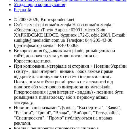
Угода щодо користування
Редакція
© 2000-2026, Korrespondent.net
Суб'єкт у сфері онлайн-медіа Назва онлайн-медіа –
«КореспонденТ.net» Адреса: 02091, місто Київ,
ХАРКІВСЬКЕ ШОСЕ, будинок 172-Б, офіс 208/1 E-mail:
sunlight@mediadim.com.ua
Телефон: 044-205-43-00
Ідентифікатор медіа – R40-06068
Використання будь-яких матеріалів, розміщених на
сайті, дозволяється за умови посилання на
Корреспондент.net.
При копіюванні матеріалів зі сторінки « Новини України
і світу» , для інтернет - видань - обов'язкове пряме
відкрите для пошукових систем гіперпосилання .
Посилання має бути розміщена в незалежності від
повного або часткового використання матеріалів.
Гіперпосилання ( для інтернет - видань) - повинна бути
розміщена в підзаголовку або в першому абзаці
матеріалу.
Новини з позначками "Думка", "Експертиза", "Заява",
"Регіони", "Гроші", "Влада", "Вибори", "Тест-драйв",
"Спецпроекти", "Промо" публікуються на правах
реклами.
Розділ Спецпроекти створюється спільно з