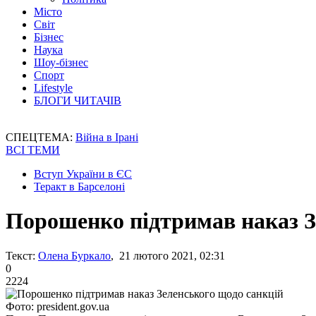
Місто
Світ
Бізнес
Наука
Шоу-бізнес
Спорт
Lifestyle
БЛОГИ ЧИТАЧІВ
СПЕЦТЕМА:
Війна в Ірані
ВСІ ТЕМИ
Вступ України в ЄС
Теракт в Барселоні
Порошенко підтримав наказ З
Текст:
Олена Буркало
, 21 лютого 2021, 02:31
0
2224
Фото: president.gov.ua