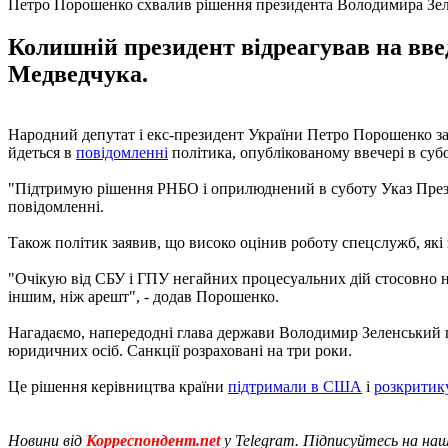
Петро Порошенко схвалив рішення президента Володимира Зеле
Колишній президент відреагував на вв
Медведчука.
Народний депутат і екс-президент України Петро Порошенко за
йдеться в
повідомленні
політика, опублікованому ввечері в субо
"Підтримую рішення РНБО і оприлюднений в суботу Указ Презид
повідомленні.
Також політик заявив, що високо оцінив роботу спецслужб, які
"Очікую від СБУ і ГПУ негайних процесуальних дій стосовно нар
іншим, ніж арешт", - додав Порошенко.
Нагадаємо, напередодні глава держави Володимир Зеленський 
юридичних осіб. Санкції розраховані на три роки.
Це рішення керівництва країни
підтримали в США
і
розкритику
Новини від
Корреспондент.net
у Telegram. Підписуйтесь на на