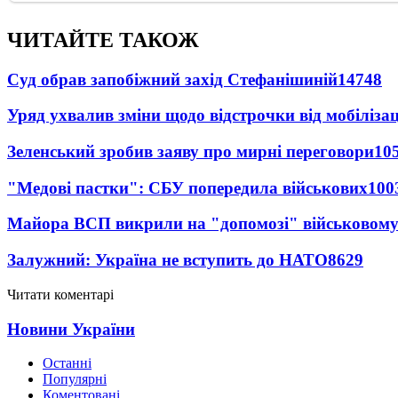
ЧИТАЙТЕ ТАКОЖ
Суд обрав запобіжний захід Стефанішиній
14748
Уряд ухвалив зміни щодо відстрочки від мобілізац
Зеленський зробив заяву про мирні переговори
10
"Медові пастки": СБУ попередила військових
100
Майора ВСП викрили на "допомозі" військовому
Залужний: Україна не вступить до НАТО
8629
Читати коментарі
Новини України
Останні
Популярні
Коментовані