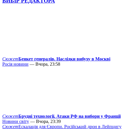
ВИБІР РЕДАКТОРА
Сюжет
Бенкет генералів. Наслідки вибуху в Москві
Росія новини
— Вчора, 23:58
Сюжет
Брудні технології. Атаки РФ на вибори у Франції
Новини світу
— Вчора, 23:39
Сюжет
Ескалація для Європи. Російський дрон в Лейпцигу