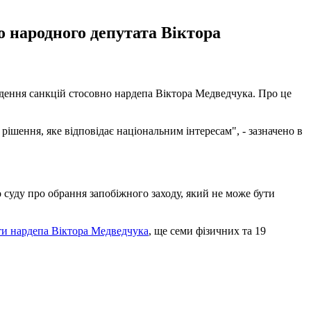
 народного депутата Віктора
дення санкцій стосовно нардепа Віктора Медведчука. Про це
шення, яке відповідає національним інтересам", - зазначено в
о суду про обрання запобіжного заходу, який не може бути
ти нардепа Віктора Медведчука
, ще семи фізичних та 19