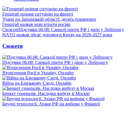
Генштаб оцінив ситуацію на фронті
Удари по Запорізькій області: десять поранених
Генштаб назвав нові втрати росіян
Сюжет
Підсумки 06.08: Санкції проти РФ і дрон у Лейпцигу
НАТО назвав обсяг допомоги Києву на 2026-2027 роки
Сюжети
Підсумки 06.08: Санкції проти РФ і дрон у Лейпцигу
Вторгнення Росії в Україну. Онлайн
Війна на Близькому Сході. Онлайн
Бенкет генералів. Наслідки вибуху в Москві
Брудні технології. Атаки РФ на вибори у Франції