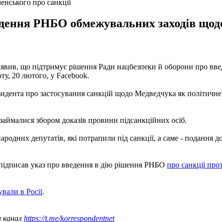
нського про санкції
едення РНБО обмежувальних заходів щодо
явив, що підтримує рішення Ради нацбезпеки й оборони про вве
ту, 20 лютого, у Facebook.
ента про застосування санкцій щодо Медведчука як політичне рі
 займалися збором доказів провини підсанкційних осіб.
одних депутатів, які потрапили під санкції, а саме - подання д
підписав указ про введення в дію рішення РНБО
про санкції про
вали в Росії
.
ш канал
https://t.me/korrespondentnet