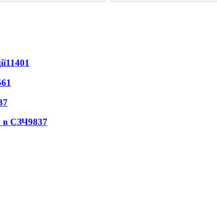
ії
11401
561
37
 в СЗЧ
9837