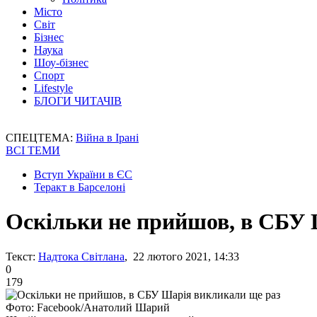
Місто
Світ
Бізнес
Наука
Шоу-бізнес
Спорт
Lifestyle
БЛОГИ ЧИТАЧІВ
СПЕЦТЕМА:
Війна в Ірані
ВСІ ТЕМИ
Вступ України в ЄС
Теракт в Барселоні
Оскільки не прийшов, в СБУ 
Текст:
Надтока Світлана
, 22 лютого 2021, 14:33
0
179
Фото: Facebook/Анатолий Шарий