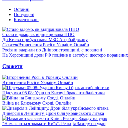
Останні
Популярні
Коментовані
Стало відомо, як відпрацювала ППО
До Києва прибув глава МЗС Азербайджану
Сюжет
Вторгнення Росії в Україну. Онлайн
Росіяни вдарили по Дніпропетровщині, є поранені
На Херсонщині дрон РФ поцілив в автобус: шестеро поранених
Сюжети
Вторгнення Росії в Україну. Онлайн
Підсумки 05.08: Удар по Києву і брак антибалістики
Війна на Близькому Сході. Онлайн
Диверсія в Лейпцигу. Дрон біля українського літака
"Намагаються зламати Київ". Реакція Заходу на удар