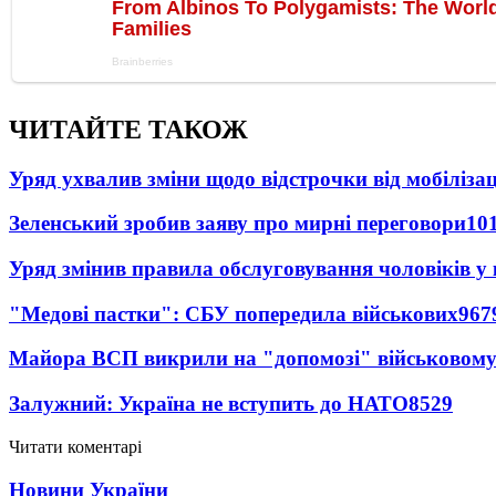
ЧИТАЙТЕ ТАКОЖ
Уряд ухвалив зміни щодо відстрочки від мобілізац
Зеленський зробив заяву про мирні переговори
10
Уряд змінив правила обслуговування чоловіків у
"Медові пастки": СБУ попередила військових
967
Майора ВСП викрили на "допомозі" військовому
Залужний: Україна не вступить до НАТО
8529
Читати коментарі
Новини України