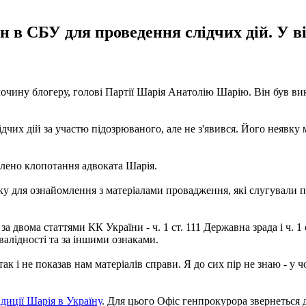
н в СБУ для проведення слідчих дій. У 
очину блогеру, голові Партії Шарія Анатолію Шарію. Він був вик
их дій за участю підозрюваного, але не з'явився. Його неявку м
олено клопотання адвоката Шарія.
оку для ознайомлення з матеріалами провадження, які слугували
 двома статтями КК України - ч. 1 ст. 111 Державна зрада і ч. 1
валідності та за іншими ознаками.
так і не показав нам матеріалів справи. Я до сих пір не знаю - у
диції Шарія в Україну
. Для цього Офіс генпрокурора звернеться 