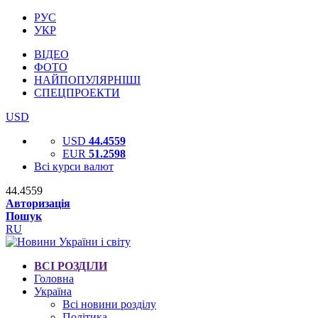
РУС
УКР
ВІДЕО
ФОТО
НАЙПОПУЛЯРНІШІ
СПЕЦПРОЕКТИ
USD
USD
44.4559
EUR
51.2598
Всі курси валют
44.4559
Авторизація
Пошук
RU
ВСІ РОЗДІЛИ
Головна
Україна
Всі новини розділу
Політика