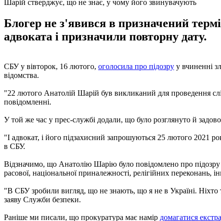
Шарій стверджує, що не знає, у чому його звинувачують
Блогер не з'явився в призначений термі
адвоката і призначили повторну дату.
СБУ у вівторок, 16 лютого,
оголосила про підозру
у вчиненні зл
відомства.
"22 лютого Анатолій Шарій був викликаний для проведення слідч
повідомленні.
У той же час у прес-службі додали, що було розглянуто й задов
"І адвокат, і його підзахисний запрошуються 25 лютого 2021 р
в СБУ.
Відзначимо, що Анатолію Шарію було повідомлено про підозру за
расової, національної приналежності, релігійних переконань, ін
"В СБУ зробили вигляд, що не знають, що я не в Україні. Ніхто 
заяву Служби безпеки.
Раніше ми писали, що прокуратура має намір
домагатися екстра