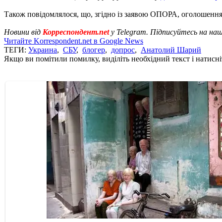
Також повідомлялося, що, згідно із заявою ОПОРА, оголошенн
Новини від
Корреспондент.net
у Telegram. Підписуйтесь на на
Читайте Korrespondent.net в Google News
ТЕГИ:
Украина
,
СБУ
,
блогер
,
допрос
,
Анатолий Шарий
Якщо ви помітили помилку, виділіть необхідний текст і натисніт