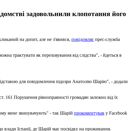
відомстві задовольнили клопотання його
ликаний на допит, але не з'явився,
повідомляє
прес-служба
ожна трактувати як переховування від слідства", - йдеться в
 підставою для повідомлення підозри Анатолію Шарію", - додали
 ст. 161 Порушення рівноправності громадян залежно від їх
 чому мене звинувачують" - так Шарій
прокоментував
у Facebook
до влади Іспанії, де Шарій має посвідку на проживання.