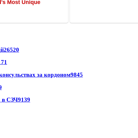
ії
26520
171
 консульствах за кордоном
9845
9
 в СЗЧ
9139