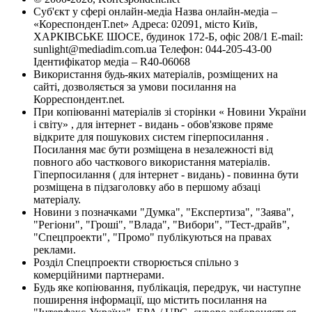
Суб'єкт у сфері онлайн-медіа Назва онлайн-медіа –
«КореспонденТ.net» Адреса: 02091, місто Київ,
ХАРКІВСЬКЕ ШОСЕ, будинок 172-Б, офіс 208/1 E-mail:
sunlight@mediadim.com.ua
Телефон: 044-205-43-00
Ідентифікатор медіа – R40-06068
Використання будь-яких матеріалів, розміщених на
сайті, дозволяється за умови посилання на
Корреспондент.net.
При копіюванні матеріалів зі сторінки « Новини України
і світу» , для інтернет - видань - обов'язкове пряме
відкрите для пошукових систем гіперпосилання .
Посилання має бути розміщена в незалежності від
повного або часткового використання матеріалів.
Гіперпосилання ( для інтернет - видань) - повинна бути
розміщена в підзаголовку або в першому абзаці
матеріалу.
Новини з позначками "Думка", "Експертиза", "Заява",
"Регіони", "Гроші", "Влада", "Вибори", "Тест-драйв",
"Спецпроекти", "Промо" публікуються на правах
реклами.
Розділ Спецпроекти створюється спільно з
комерційними партнерами.
Будь яке копіювання, публікація, передрук, чи наступне
поширення інформації, що містить посилання на