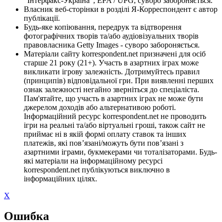
"Інтерфакс-Україна", EPA / UPG, суворо забороняється.
Власник веб-сторінки в розділі Я-Корреспондент є автор
публікації.
Будь-яке копіювання, передрук та відтворення
фотографічних творів та/або аудіовізуальних творів
правовласника Getty Images - суворо забороняється.
Матеріали сайту korrespondent.net призначені для осіб
старше 21 року (21+). Участь в азартних іграх може
викликати ігрову залежність. Дотримуйтесь правил
(принципів) відповідальної гри. При виявленні перших
ознак залежності негайно зверніться до спеціаліста.
Пам'ятайте, що участь в азартних іграх не може бути
джерелом доходів або альтернативою роботі.
Інформаційний ресурс korrespondent.net не проводить
ігри на реальні та/або віртуальні гроші, також сайт не
приймає ні в якій формі оплату ставок та інших
платежів, які пов’язані/можуть бути пов’язані з
азартними іграми, букмекерами чи тоталізаторами. Будь-
які матеріали на інформаційному ресурсі
korrespondent.net публікуються виключно в
інформаційних цілях.
X
Ошибка