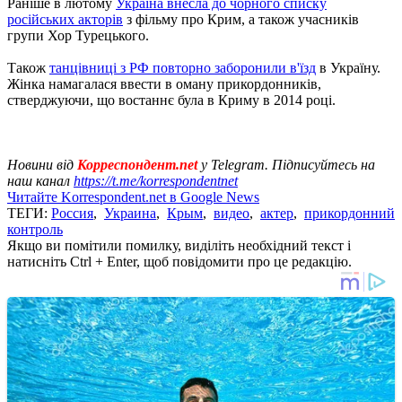
Раніше в лютому
Україна внесла до чорного списку
російських акторів
з фільму про Крим, а також учасників
групи Хор Турецького.
Також
танцівниці з РФ повторно заборонили в'їзд
в Україну.
Жінка намагалася ввести в оману прикордонників,
стверджуючи, що востаннє була в Криму в 2014 році.
Новини від
Корреспондент.net
у Telegram. Підписуйтесь на
наш канал
https://t.me/korrespondentnet
Читайте Korrespondent.net в Google News
ТЕГИ:
Россия
,
Украина
,
Крым
,
видео
,
актер
,
прикордонний
контроль
Якщо ви помітили помилку, виділіть необхідний текст і
натисніть Ctrl + Enter, щоб повідомити про це редакцію.