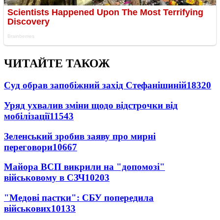
ЧИТАЙТЕ ТАКОЖ
Суд обрав запобіжний захід Стефанішиній
18320
Уряд ухвалив зміни щодо відстрочки від
мобілізації
11543
Зеленський зробив заяву про мирні
переговори
10667
Майора ВСП викрили на "допомозі"
військовому в СЗЧ
10203
"Медові пастки": СБУ попередила
військових
10133