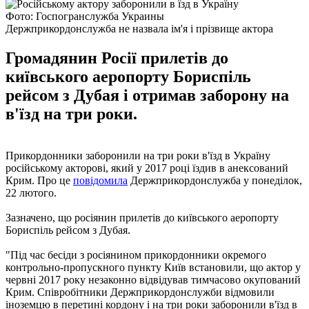
Фото: Госпогранслужба Украины
Держприкордонслужба не назвала ім'я і прізвище актора
Громадянин Росії прилетів до
київського аеропорту Бориспіль
рейсом з Дубая і отримав заборону на
в'їзд на три роки.
Прикордонники заборонили на три роки в'їзд в Україну
російському акторові, який у 2017 році їздив в анексований
Крим. Про це
повідомила
Держприкордонслужба у понеділок,
22 лютого.
Зазначено, що росіянин прилетів до київського аеропорту
Бориспіль рейсом з Дубая.
"Під час бесіди з росіянином прикордонники окремого
контрольно-пропускного пункту Київ встановили, що актор у
червні 2017 року незаконно відвідував тимчасово окупований
Крим. Співробітники Держприкордонслужби відмовили
іноземцю в перетині кордону і на три роки заборонили в'їзд в