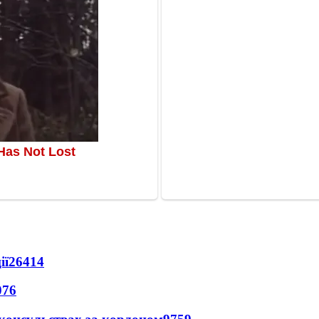
ії
26414
076