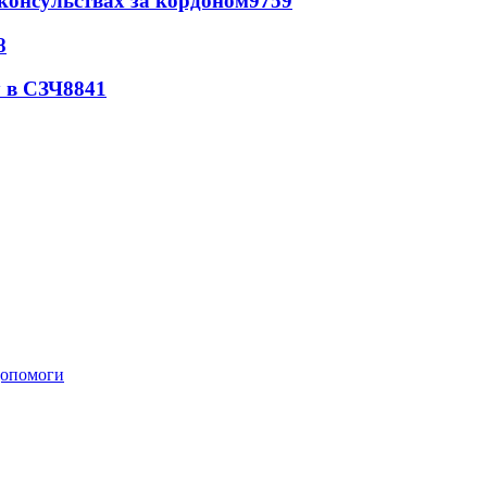
 консульствах за кордоном
9759
8
 в СЗЧ
8841
 допомоги