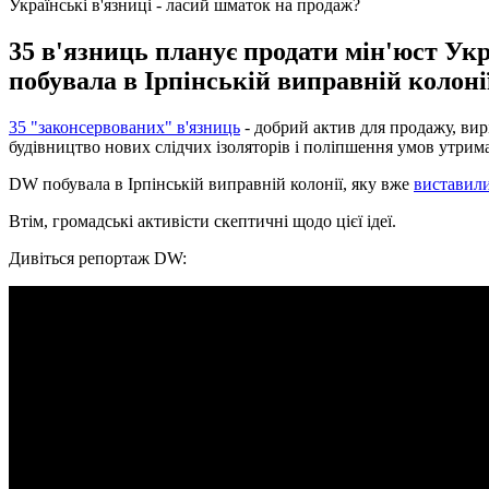
Українські в'язниці - ласий шматок на продаж?
35 в'язниць планує продати мін'юст Ук
побувала в Ірпінській виправній колоні
35 "законсервованих" в'язниць
- добрий актив для продажу, ви
будівництво нових слідчих ізоляторів і поліпшення умов утрим
DW побувала в Ірпінській виправній колонії, яку вже
виставил
Втім, громадські активісти скептичні щодо цієї ідеї.
Дивіться репортаж DW: