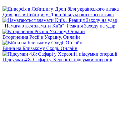
Диверсія в Лейпцигу. Дрон біля українського літака
"Намагаються зламати Київ". Реакція Заходу на удар
Вторгнення Росії в Україну. Онлайн
Війна на Близькому Сході. Онлайн
Підсумки 4.8: Сафарі у Херсоні і підсумки операції