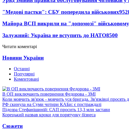
Уряд змінив правила обслуговування чоловіків у
"Медові пастки": СБУ попередила військових
952
Майора ВСП викрили на "допомозі" військовому
Залужний: Україна не вступить до НАТО
8500
Читати коментарі
Новини України
Останні
Популярні
Коментовані
В ОП виключають повернення Федорова - ЗМІ
Коли мовчить зв'язок - мовчить уся бригада. Зв'язківці просять
РФ скинула на Суми чотири КАБи: є постраждалі
Підозра Стефанішиній: САП просить 13,3 млн застави
Корецький назвав кроки для порятунку бізнеса
Сюжети