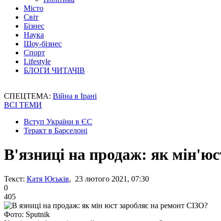
Місто
Світ
Бізнес
Наука
Шоу-бізнес
Спорт
Lifestyle
БЛОГИ ЧИТАЧІВ
СПЕЦТЕМА:
Війна в Ірані
ВСІ ТЕМИ
Вступ України в ЄС
Теракт в Барселоні
В'язниці на продаж: як мін'ю
Текст:
Катя Юськів
, 23 лютого 2021, 07:30
0
405
Фото: Sputnik