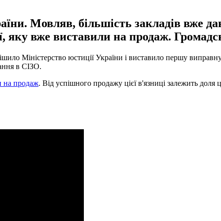
раїни. Мовляв, більшість закладів вже д
ї, яку вже виставили на продаж. Громадс
рішило Міністерство юстиції України і виставило першу виправн
ання в СІЗО.
и на продаж
. Від успішного продажу цієї в'язниці залежить доля ц