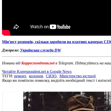
Мін'юст розповів, скільки заробили на платних камерах СІ
Джерело:
Українська служба DW
Новини від
Корреспондент.net
в Telegram. Підписуйтесь на на
Читайте Korrespondent.net в Google News
ТЕГИ:
ремонт
,
колония
,
СИЗО
,
Міністерство юстиції
Якщо ви помітили помилку, виділіть необхідний текст і натисніт