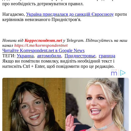
про необхідність дотримуватися правил.
Нагадаємо,
Україна приєдналася до санкцій Євросоюзу
проти
керівників невизнаного Придністров'я.
Новини від
Корреспондент.net
у Telegram. Підписуйтесь на наш
канал
https://t.me/korrespondentnet
Читайте Korrespondent.net в Google News
ТЕГИ:
Украина
,
автомобили
,
Приднестровье
,
граница
Якщо ви помітили помилку, виділіть необхідний текст і
натисніть Ctrl + Enter, щоб повідомити про це редакцію.