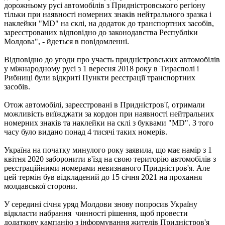
дорожньому русі автомобілів з Придністровського регіону
тільки при наявності номерних знаків нейтрального зразка і
наклейки "MD" на склі, на додаток до транспортних засобів,
зареєстрованих відповідно до законодавства Республіки
Молдова", - йдеться в повідомленні.
Відповідно до угоди про участь придністровських автомобілів
у міжнародному русі з 1 вересня 2018 року в Тирасполі і
Рибниці були відкриті Пункти реєстрації транспортних
засобів.
Отож автомобілі, зареєстровані в Придністров'ї, отримали
можливість виїжджати за кордон при наявності нейтральних
номерних знаків та наклейки на склі з буквами "MD". З того
часу було видано понад 4 тисячі таких номерів.
Україна на початку минулого року заявила, що має намір з 1
квітня 2020 заборонити в'їзд на свою територію автомобілів з
реєстраційними номерами невизнаного Придністров'я. Але
цей термін був відкладений до 15 січня 2021 на прохання
молдавської сторони.
У середині січня уряд Молдови знову попросив Україну
відкласти набрання чинності рішення, щоб провести
додаткову кампанію з інформування жителів Придністров'я