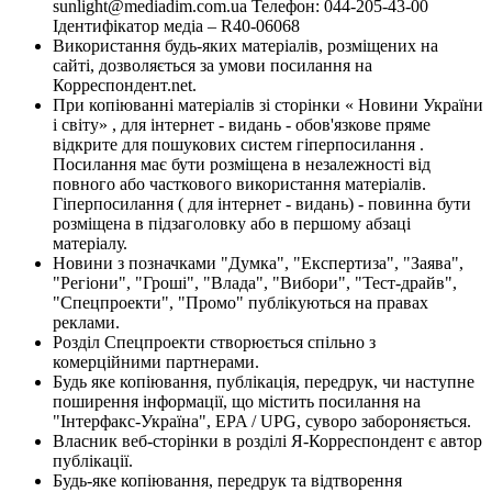
sunlight@mediadim.com.ua
Телефон: 044-205-43-00
Ідентифікатор медіа – R40-06068
Використання будь-яких матеріалів, розміщених на
сайті, дозволяється за умови посилання на
Корреспондент.net.
При копіюванні матеріалів зі сторінки « Новини України
і світу» , для інтернет - видань - обов'язкове пряме
відкрите для пошукових систем гіперпосилання .
Посилання має бути розміщена в незалежності від
повного або часткового використання матеріалів.
Гіперпосилання ( для інтернет - видань) - повинна бути
розміщена в підзаголовку або в першому абзаці
матеріалу.
Новини з позначками "Думка", "Експертиза", "Заява",
"Регіони", "Гроші", "Влада", "Вибори", "Тест-драйв",
"Спецпроекти", "Промо" публікуються на правах
реклами.
Розділ Спецпроекти створюється спільно з
комерційними партнерами.
Будь яке копіювання, публікація, передрук, чи наступне
поширення інформації, що містить посилання на
"Інтерфакс-Україна", EPA / UPG, суворо забороняється.
Власник веб-сторінки в розділі Я-Корреспондент є автор
публікації.
Будь-яке копіювання, передрук та відтворення