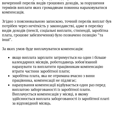
вичерпний перелік видів грошових доходів, за порушення
термінів виплати яких громадянам повинна нараховуватися
компенсація.
Згідно з пояснювальною запискою, точний перелік виплат був
потрібен через нечіткість у законодавстві, адже в переліку
видів доходів (пенсії, соціальні виплати, стипендії, заробітна
плата, грошове забезпечення) було позначено позицію "та
інші".
За яких умов буде виплачуватися компенсація:
якщо виплата зарплати затримується на один і більше
календарних місяців, роботодавець зобов'язаний
нарахувати та виплатити працівникам компенсацію
втрати частини заробітної плати;
заробітна плата, яка не отримана вчасно з вини
працівника, компенсації не підлягає;
нарахування компенсації відбувається один раз перед
виплатою заборгованості із заробітної плати.
Виплачується компенсація у місяці, в якому
здійснюється виплата заборгованості із заробітної платі
за відповідний місяць.