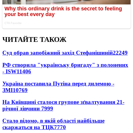
ЧИТАЙТЕ ТАКОЖ
Суд обрав запобіжний захід Стефанішиній
22249
РФ створила "українську бригаду" з полонених
- ISW
11406
Україна поставила Путіна перед дилемою -
ЗМІ
10769
На Київщині сталося групове зґвалтування 21-
річної дівчини
7999
Стало відомо, в якій області найбільше
скаржаться на ТЦК
7770