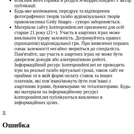
Власник веб-сторінки в розділі Я-Корреспондент є автор
публікації.
Будь-яке копіювання, передрук та відтворення
фотографічних творів та/або аудіовізуальних творів
правовласника Getty Images - суворо забороняється.
Матеріали сайту korrespondent.net призначені для осіб
старше 21 року (21+). Участь в азартних іграх може
викликати ігрову залежність. Дотримуйтесь правил
(принципів) відповідальної гри. При виявленні перших
ознак залежності негайно зверніться до спеціаліста.
Пам'ятайте, що участь в азартних іграх не може бути
джерелом доходів або альтернативою роботі.
Інформаційний ресурс korrespondent.net не проводить
ігри на реальні та/або віртуальні гроші, також сайт не
приймає ні в якій формі оплату ставок та інших
платежів, які пов’язані/можуть бути пов’язані з
азартними іграми, букмекерами чи тоталізаторами. Будь-
які матеріали на інформаційному ресурсі
korrespondent.net публікуються виключно в
інформаційних цілях.
X
Ошибка