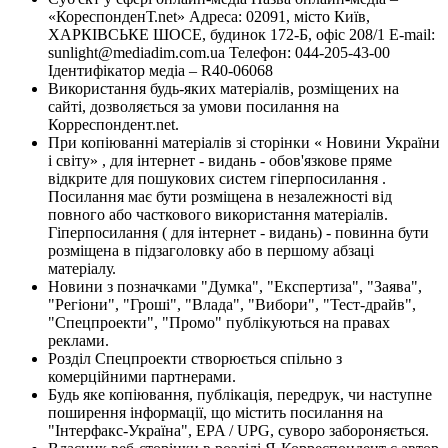
«КореспонденТ.net» Адреса: 02091, місто Київ,
ХАРКІВСЬКЕ ШОСЕ, будинок 172-Б, офіс 208/1 E-mail:
sunlight@mediadim.com.ua
Телефон: 044-205-43-00
Ідентифікатор медіа – R40-06068
Використання будь-яких матеріалів, розміщених на
сайті, дозволяється за умови посилання на
Корреспондент.net.
При копіюванні матеріалів зі сторінки « Новини України
і світу» , для інтернет - видань - обов'язкове пряме
відкрите для пошукових систем гіперпосилання .
Посилання має бути розміщена в незалежності від
повного або часткового використання матеріалів.
Гіперпосилання ( для інтернет - видань) - повинна бути
розміщена в підзаголовку або в першому абзаці
матеріалу.
Новини з позначками "Думка", "Експертиза", "Заява",
"Регіони", "Гроші", "Влада", "Вибори", "Тест-драйв",
"Спецпроекти", "Промо" публікуються на правах
реклами.
Розділ Спецпроекти створюється спільно з
комерційними партнерами.
Будь яке копіювання, публікація, передрук, чи наступне
поширення інформації, що містить посилання на
"Інтерфакс-Україна", EPA / UPG, суворо забороняється.