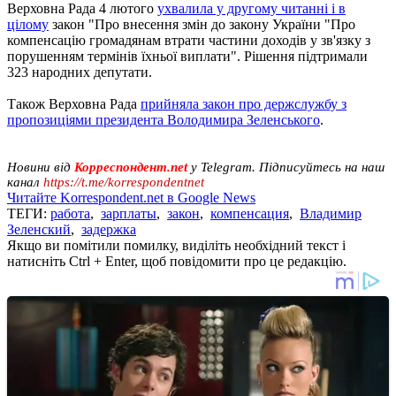
Верховна Рада 4 лютого
ухвалила у другому читанні і в
цілому
закон "Про внесення змін до закону України "Про
компенсацію громадянам втрати частини доходів у зв'язку з
порушенням термінів їхньої виплати". Рішення підтримали
323 народних депутати.
Також Верховна Рада
прийняла закон про держслужбу з
пропозиціями президента Володимира Зеленського
.
Новини від
Корреспондент.net
у Telegram. Підписуйтесь на наш
канал
https://t.me/korrespondentnet
Читайте Korrespondent.net в Google News
ТЕГИ:
работа
,
зарплаты
,
закон
,
компенсация
,
Владимир
Зеленский
,
задержка
Якщо ви помітили помилку, виділіть необхідний текст і
натисніть Ctrl + Enter, щоб повідомити про це редакцію.