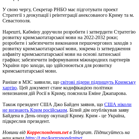
У свою чергу, Секретар РНБО має підготувати проект
Стратегії з деокупації і реінтеграції анексованого Криму та м.
Севастополя.
Нарешті, Кабміну доручили розробити і затвердити Стратегію
розвитку кримськотатарської мови на 2022-2032 роки;
розробити і забезпечити виконання першочергових заходів з
розвитку кримськотатарської мови, зокрема із затвердження
алфавіту кримськотатарської мови на основі латинської
графіки; забезпечити інформування міжнародних партнерів
України про заходи, що здійснюються для розвитку
кримськотатарської мови.
Раніше в МЗС заявили, що
світові лідери підпишуть Кримську
хартію
. Цей документ стане кодифікацією політики
невизнання дій Росії в Криму, пояснила Еміне Джапарова.
Також президент США Джо Байден заявив, що
США ніколи
не визнають Крим російським
. Білий дім опублікував заяву
Байдена в День опору окупації Криму. Крим - це Україна,
підкреслив президент.
Новини від
Корреспондент.net
в Telegram. Підписуйтесь на
наш канал
https://t.me/korrespondentnet