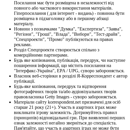
Посилання має бути розміщена в незалежності від
повного або часткового використання матеріалів.
Гіперпосилання ( для інтернет - видань) - повинна бути
розміщена в підзаголовку або в першому абзаці
матеріалу.
Новини з позначками "Думка", "Експертиза", "Заява",
"Регіони", "Гроші", "Влада", "Вибори", "Тест-драйв",
"Спецпроекти", "Промо" публікуються на правах
реклами.
Розділ Спецпроекти створюється спільно з
комерційними партнерами.
Будь яке копіювання, публікація, передрук, чи наступне
поширення інформації, що містить посилання на
"Інтерфакс-Україна", EPA / UPG, суворо забороняється.
Власник веб-сторінки в розділі Я-Корреспондент є автор
публікації.
Будь-яке копіювання, передрук та відтворення
фотографічних творів та/або аудіовізуальних творів
правовласника Getty Images - суворо забороняється.
Матеріали сайту korrespondent.net призначені для осіб
старше 21 року (21+). Участь в азартних іграх може
викликати ігрову залежність. Дотримуйтесь правил
(принципів) відповідальної гри. При виявленні перших
ознак залежності негайно зверніться до спеціаліста.
Пам'ятайте, що участь в азартних іграх не може бути