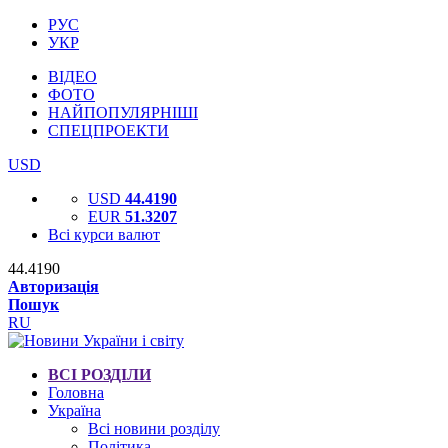
РУС
УКР
ВІДЕО
ФОТО
НАЙПОПУЛЯРНІШІ
СПЕЦПРОЕКТИ
USD
USD
44.4190
EUR
51.3207
Всі курси валют
44.4190
Авторизація
Пошук
RU
ВСІ РОЗДІЛИ
Головна
Україна
Всі новини розділу
Політика