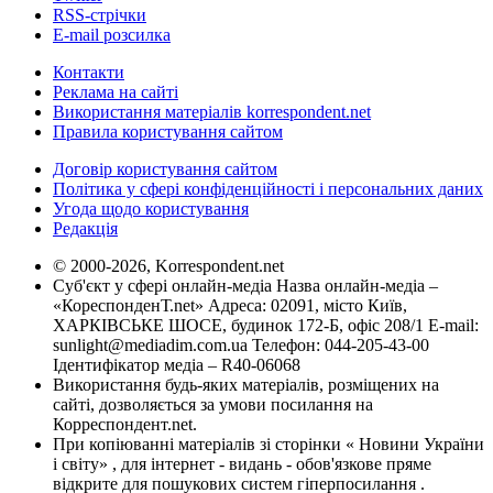
RSS-стрічки
E-mail розсилка
Контакти
Реклама на сайті
Використання матеріалів korrespondent.net
Правила користування сайтом
Договір користування сайтом
Політика у сфері конфіденційності і персональних даних
Угода щодо користування
Редакція
© 2000-2026, Korrespondent.net
Суб'єкт у сфері онлайн-медіа Назва онлайн-медіа –
«КореспонденТ.net» Адреса: 02091, місто Київ,
ХАРКІВСЬКЕ ШОСЕ, будинок 172-Б, офіс 208/1 E-mail:
sunlight@mediadim.com.ua
Телефон: 044-205-43-00
Ідентифікатор медіа – R40-06068
Використання будь-яких матеріалів, розміщених на
сайті, дозволяється за умови посилання на
Корреспондент.net.
При копіюванні матеріалів зі сторінки « Новини України
і світу» , для інтернет - видань - обов'язкове пряме
відкрите для пошукових систем гіперпосилання .