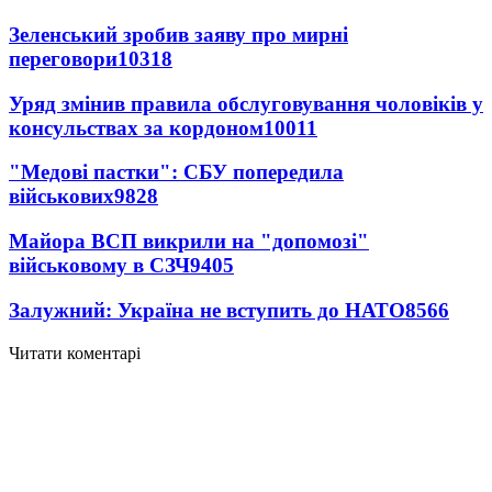
Зеленський зробив заяву про мирні
переговори
10318
Уряд змінив правила обслуговування чоловіків у
консульствах за кордоном
10011
"Медові пастки": СБУ попередила
військових
9828
Майора ВСП викрили на "допомозі"
військовому в СЗЧ
9405
Залужний: Україна не вступить до НАТО
8566
Читати коментарі