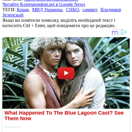
Читайте Korrespondent.net в Google News
ТЕГИ:
Крым
,
МИД Украины
,
СНБО
,
саммит
,
Владимир
Зеленский
Якщо ви помітили помилку, виділіть необхідний текст і
натисніть Ctrl + Enter, щоб повідомити про це редакцію.