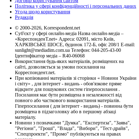
Договір користування сайтом
Політика у сфері конфіденційності і персональних даних
Угода щодо користування
Редакція
© 2000-2026, Korrespondent.net
Суб'єкт у сфері онлайн-медіа Назва онлайн-медіа –
«КореспонденТ.net» Адреса: 02091, місто Київ,
ХАРКІВСЬКЕ ШОСЕ, будинок 172-Б, офіс 208/1 E-mail:
sunlight@mediadim.com.ua
Телефон: 044-205-43-00
Ідентифікатор медіа – R40-06068
Використання будь-яких матеріалів, розміщених на
сайті, дозволяється за умови посилання на
Корреспондент.net.
При копіюванні матеріалів зі сторінки « Новини України
і світу» , для інтернет - видань - обов'язкове пряме
відкрите для пошукових систем гіперпосилання .
Посилання має бути розміщена в незалежності від
повного або часткового використання матеріалів.
Гіперпосилання ( для інтернет - видань) - повинна бути
розміщена в підзаголовку або в першому абзаці
матеріалу.
Новини з позначками "Думка", "Експертиза", "Заява",
"Регіони", "Гроші", "Влада", "Вибори", "Тест-драйв",
"Спецпроекти", "Промо" публікуються на правах