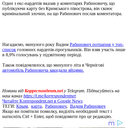
Один з екс-нардепів вказав у коментарях Рабиновичу, що
публікуючи карту без Кримського півострова, він скоює
кримінальний злочин, на що Рабинович послав коментатора.
Нагадаємо, минулого року Вадим
Рабинович потрапив у топ-
список
головних нардепів-прогульників. Він взяв участь лише
в 8,9% голосувань у підзвітному періоді.
Також повідомлялося, що минулого літа в Чернігові
автомобіль Рабиновича закидали яйцями.
Новини від
Корреспондент.net
у Telegram. Підписуйтесь на
наш канал
https://t.me/korrespondentnet
Читайте Korrespondent.net в Google News
ТЕГИ:
Крым
,
карта
,
Рабинович
,
Вадим Рабинович
Якщо ви помітили помилку, виділіть необхідний текст і
натисніть Ctrl + Enter, щоб повідомити про це редакцію.