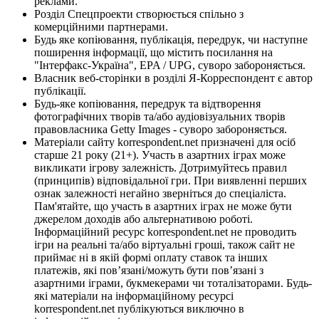
реклами.
Розділ Спецпроекти створюється спільно з
комерційними партнерами.
Будь яке копіювання, публікація, передрук, чи наступне
поширення інформації, що містить посилання на
"Інтерфакс-Україна", EPA / UPG, суворо забороняється.
Власник веб-сторінки в розділі Я-Корреспондент є автор
публікації.
Будь-яке копіювання, передрук та відтворення
фотографічних творів та/або аудіовізуальних творів
правовласника Getty Images - суворо забороняється.
Матеріали сайту korrespondent.net призначені для осіб
старше 21 року (21+). Участь в азартних іграх може
викликати ігрову залежність. Дотримуйтесь правил
(принципів) відповідальної гри. При виявленні перших
ознак залежності негайно зверніться до спеціаліста.
Пам'ятайте, що участь в азартних іграх не може бути
джерелом доходів або альтернативою роботі.
Інформаційний ресурс korrespondent.net не проводить
ігри на реальні та/або віртуальні гроші, також сайт не
приймає ні в якій формі оплату ставок та інших
платежів, які пов’язані/можуть бути пов’язані з
азартними іграми, букмекерами чи тоталізаторами. Будь-
які матеріали на інформаційному ресурсі
korrespondent.net публікуються виключно в