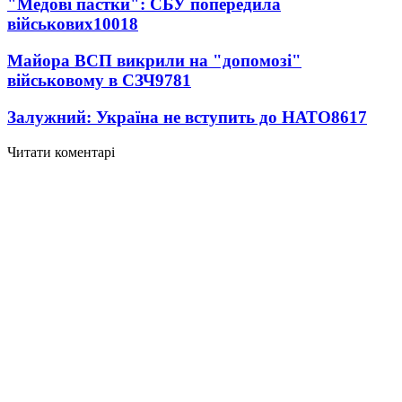
"Медові пастки": СБУ попередила
військових
10018
Майора ВСП викрили на "допомозі"
військовому в СЗЧ
9781
Залужний: Україна не вступить до НАТО
8617
Читати коментарі