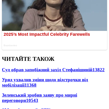
ЧИТАЙТЕ ТАКОЖ
Суд обрав запобіжний захід Стефанішиній
13822
Уряд ухвалив зміни щодо відстрочки від
мобілізації
11368
Зеленський зробив заяву про мирні
переговори
10543