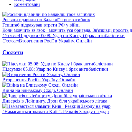
Коментовані
Росіяни вдарили по Балаклії: троє загиблих
Генштаб підрахував втрати РФ у війні
Коли мовчить зв'язок - мовчить уся бригада. Зв'язківці просять
Сюжет
Підсумки 05.08: Удар по Києву і брак антибалістики
Сюжет
Вторгнення Росії в Україну. Онлайн
Сюжети
Підсумки 05.08: Удар по Києву і брак антибалістики
Вторгнення Росії в Україну. Онлайн
Війна на Близькому Сході. Онлайн
Диверсія в Лейпцигу. Дрон біля українського літака
"Намагаються зламати Київ". Реакція Заходу на удар