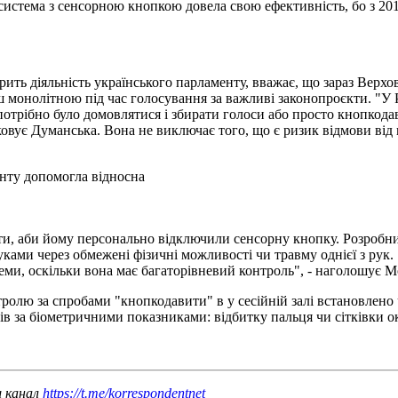
истема з сенсорною кнопкою довела свою ефективність, бо з 201
орить діяльність українського парламенту, вважає, що зараз Вер
 монолітною під час голосування за важливі законопроєкти. "У 
і потрібно було домовлятися і збирати голоси або просто кнопко
рковує Думанська. Вона не виключає того, що є ризик відмови ві
нту допомогла відносна
ити, аби йому персонально відключили сенсорну кнопку. Розробн
руками через обмежені фізичні можливості чи травму однієї з ру
теми, оскільки вона має багаторівневий контроль", - наголошує М
ролю за спробами "кнопкодавити" в у сесійній залі встановлено 
в за біометричними показниками: відбитку пальця чи сітківки о
ш канал
https://t.me/korrespondentnet