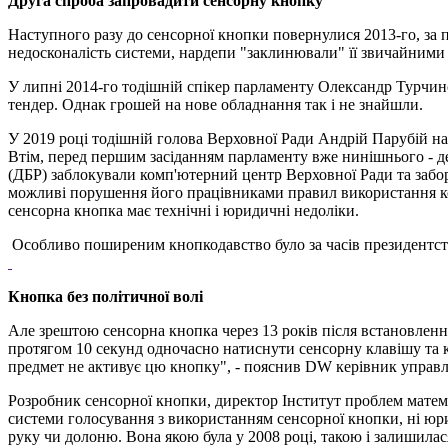
Друга спроба запровадити сенсорну кнопку
Наступного разу до сенсорної кнопки повернулися 2013-го, за 
недосконалість системи, нардепи "заклинювали" її звичайними 
У липні 2014-го тодішній спікер парламенту Олександр Турчин
тендер. Однак грошей на нове обладнання так і не знайшли.
У 2019 році тодішній голова Верховної Ради Андрій Парубій на
Втім, перед першим засіданням парламенту вже нинішнього - де
(ДБР) заблокували комп'ютерний центр Верховної Ради та забо
можливі порушення його працівниками правил використання ком
сенсорна кнопка має технічні і юридичні недоліки.
Особливо поширеним кнопкодавство було за часів президентст
Кнопка без політичної волі
Але зрештою сенсорна кнопка через 13 років після встановлен
протягом 10 секунд одночасно натиснути сенсорну клавішу та к
предмет не активує цю кнопку", - пояснив DW керівник управ
Розробник сенсорної кнопки, директор Інститут проблем матем
системи голосування з використанням сенсорної кнопки, ні юри
руку чи долоню. Вона якою була у 2008 році, такою і залишилася