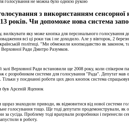
для голосування не можна було однією рукою
голосування з використанням сенсорної к
 13 років. Чи допоможе нова система зап
, вилікувати яку може кнопка для персонального голосування деп
апровадження всі ці роки так і не доходило. Але у вівторок, 2 бер
 українській політиці. "Ми обмежили кнопкодавство як законом, 
а Верховної Ради Дмитро Разумков.
й залі Верховної Ради встановили ще 2008 року, коли спікером п
 є розробником системи для голосування "Рада". Депутат мав о
. Тільки у поєднанні роботи цих двох кнопок система спрацьовува
ди був Арсеній Яценюк
и щораз знаходили приводи, як відмовитися від нової системи го
альне голосування тощо. Ще тоді депутати продемонстрували, як
за сусіда. Проблему тоді врахували розробники і перенесли сенс
запустили в роботу.