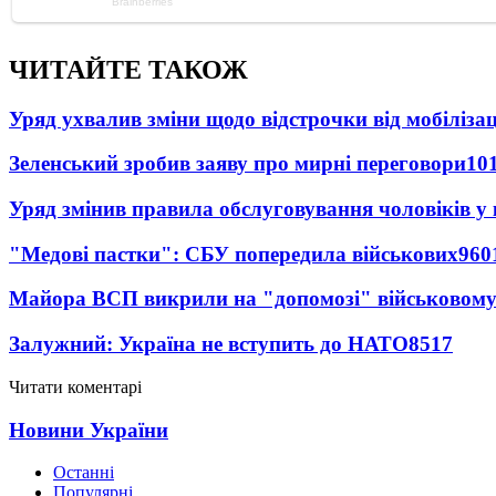
ЧИТАЙТЕ ТАКОЖ
Уряд ухвалив зміни щодо відстрочки від мобілізац
Зеленський зробив заяву про мирні переговори
10
Уряд змінив правила обслуговування чоловіків у
"Медові пастки": СБУ попередила військових
960
Майора ВСП викрили на "допомозі" військовому
Залужний: Україна не вступить до НАТО
8517
Читати коментарі
Новини України
Останні
Популярні