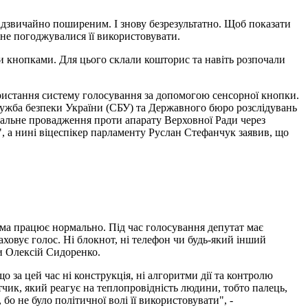
адзвичайно поширеним. І знову безрезультатно. Щоб показати
не погоджувалися її використовувати.
и кнопками. Для цього склали кошторис та навіть розпочали
ористання систему голосування за допомогою сенсорної кнопки.
Служба безпеки України (СБУ) та Державного бюро розслідувань
нальне провадження проти апарату Верховної Ради через
, а нині віцеспікер парламенту Руслан Стефанчук заявив, що
ма працює нормально. Під час голосування депутат має
ховує голос. Ні блокнот, ні телефон чи будь-який інший
и Олексій Сидоренко.
за цей час ні конструкція, ні алгоритми дії та контролю
чик, який реагує на теплопровідність людини, тобто палець,
бо не було політичної волі її використовувати", -