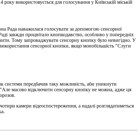
4 року використовується для голосування у Київській міській
ховна Рада наважилася голосувати за допомогою сенсорної
Раді завжди процвітало кнопкодавство, особливо у попередніх
давити. Тому запроваджувати сенсорну кнопку було невигідно. У
д використання сенсорної кнопки, якщо монобільшість "Слуги
ик системи передбачив таку можливість, аби уникнути
к. "Але масово відключити сенсорну кнопку не можна, адже ця
орозов.
чотири камери відеоспостереження, а надалі розглядатиметься
ка.