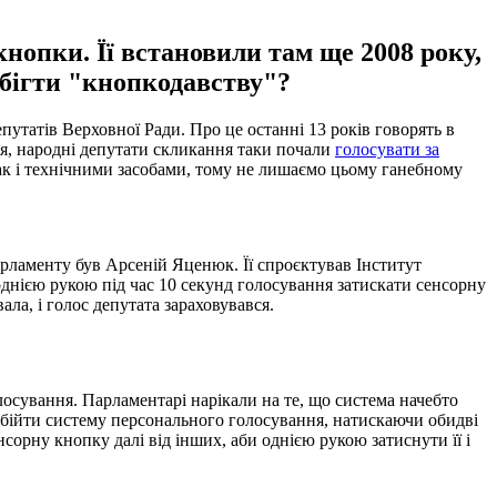
нопки. Її встановили там ще 2008 року,
обігти "кнопкодавству"?
утатів Верховної Ради. Про це останні 13 років говорять в
езня, народні депутати скликання таки почали
голосувати за
так і технічними засобами, тому не лишаємо цьому ганебному
арламенту був Арсеній Яценюк. Її спроєктував Інститут
днією рукою під час 10 секунд голосування затискати сенсорну
ла, і голос депутата зараховувався.
лосування. Парламентарі нарікали на те, що система начебто
 обійти систему персонального голосування, натискаючи обидві
орну кнопку далі від інших, аби однією рукою затиснути її і