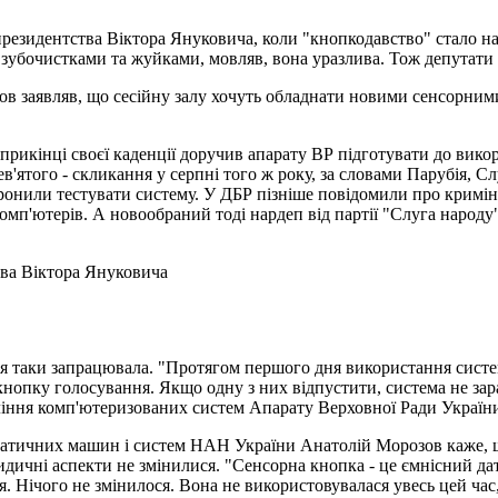
президентства Віктора Януковича, коли "кнопкодавство" стало н
зубочистками та жуйками, мовляв, вона уразлива. Тож депутати 
ов заявляв, що сесійну залу хочуть обладнати новими сенсорним
прикінці своєї каденції доручив апарату ВР підготувати до вик
в'ятого - скликання у серпні того ж року, за словами Парубія, 
ронили тестувати систему. У ДБР пізніше повідомили про кримі
п'ютерів. А новообраний тоді нардеп від партії "Слуга народу"
ва Віктора Януковича
ня таки запрацювала. "Протягом першого дня використання систе
нопку голосування. Якщо одну з них відпустити, система не зара
ління комп'ютеризованих систем Апарату Верховної Ради Україн
атичних машин і систем НАН України Анатолій Морозов каже, що 
дичні аспекти не змінилися. "Сенсорна кнопка - це ємнісний дат
. Нічого не змінилося. Вона не використовувалася увесь цей час, 