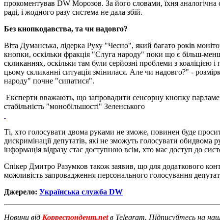
прокоментував DW Морозов. За його словами, їхня аналогічна с
раді, і жодного разу система не дала збій.
Без кнопкодавства, та чи надовго?
Віта Думанська, лідерка Руху "Чесно", який багато років моніт
кнопки, оскільки фракція "Слуга народу" поки що є більш-менш
скликаннях, оскільки там були серйозні проблеми з коаліцією 
цьому скликанні ситуація змінилася. Але чи надовго?" - розмі
народу" почне "сипатися".
Експерти вважають, що запровадити сенсорну кнопку парламе
стабільність "монобільшості" Зеленського
Ті, хто голосувати двома руками не зможе, повинен буде прос
дискримінації депутатів, які не зможуть голосувати обидвома 
інформація відразу стає доступною всім, хто має доступ до сис
Спікер Дмитро Разумков також заявив, що для додаткового конт
можливість запровадження персонального голосування депутаті
Джерело:
Українська служба DW
Новини від
Корреспондент.net
в Telegram. Підписуйтесь на на