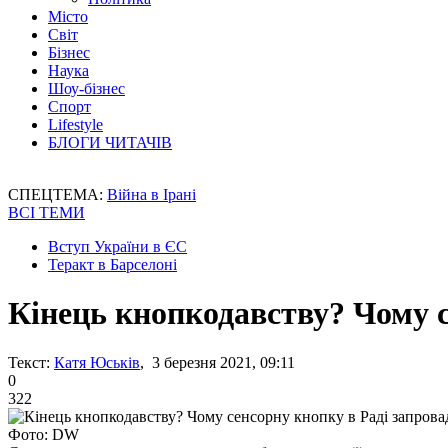
Місто
Світ
Бізнес
Наука
Шоу-бізнес
Спорт
Lifestyle
БЛОГИ ЧИТАЧІВ
СПЕЦТЕМА:
Війна в Ірані
ВСІ ТЕМИ
Вступ України в ЄС
Теракт в Барселоні
Кінець кнопкодавству? Чому с
Текст:
Катя Юськів
, 3 березня 2021, 09:11
0
322
Фото: DW