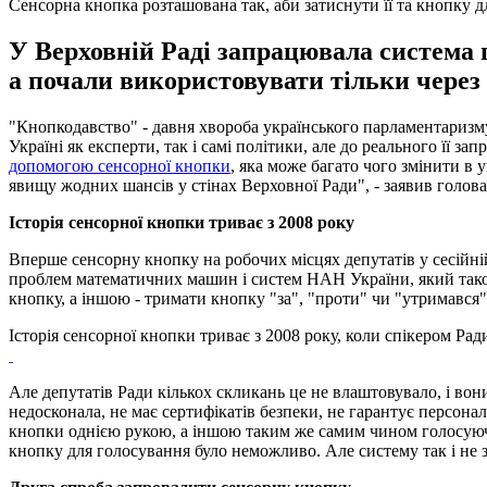
Сенсорна кнопка розташована так, аби затиснути її та кнопку 
У Верховній Раді запрацювала система 
а почали використовувати тільки через
"Кнопкодавство" - давня хвороба українського парламентаризму
Україні як експерти, так і самі політики, але до реального її з
допомогою сенсорної кнопки
, яка може багато чого змінити в
явищу жодних шансів у стінах Верховної Ради", - заявив голов
Історія сенсорної кнопки триває з 2008 року
Вперше сенсорну кнопку на робочих місцях депутатів у сесійні
проблем математичних машин і систем НАН України, який також
кнопку, а іншою - тримати кнопку "за", "проти" чи "утримався"
Історія сенсорної кнопки триває з 2008 року, коли спікером Ра
Але депутатів Ради кількох скликань це не влаштовувало, і вон
недосконала, не має сертифікатів безпеки, не гарантує персон
кнопки однією рукою, а іншою таким же самим чином голосуючи 
кнопку для голосування було неможливо. Але систему так і не 