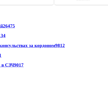
ії
26475
134
 консульствах за кордоном
9812
1
 в СЗЧ
9017