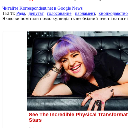
Читайте Korrespondent.net в Google News
ТЕГИ:
Рада
,
депутат
,
голосование
,
парламент
,
кнопкодавство
Якщо ви помітили помилку, виділіть необхідний текст і натисніт