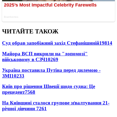
ЧИТАЙТЕ ТАКОЖ
Суд обрав запобіжний захід Стефанішиній
19814
Майора ВСП викрили на "допомозі"
військовому в СЗЧ
10269
Україна поставила Путіна перед дилемою -
ЗМІ
10233
Київ про рішення Швеції щодо судна: Це
прецедент
7568
На Київщині сталося групове зґвалтування 21-
річної дівчини
7261