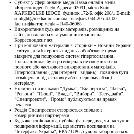
Суб'єкт у сфері онлайн-медіа Назва онлайн-медіа –
«КореспонденТ.net» Адреса: 02091, місто Київ,
ХАРКІВСЬКЕ ШОСЕ, будинок 172-Б, офіс 208/1 E-mail:
sunlight@mediadim.com.ua
Телефон: 044-205-43-00
Ідентифікатор медіа – R40-06068
Використання будь-яких матеріалів, розміщених на
сайті, дозволяється за умови посилання на
Корреспондент.net.
При копіюванні матеріалів зі сторінки « Новини України
і світу» , для інтернет - видань - обов'язкове пряме
відкрите для пошукових систем гіперпосилання .
Посилання має бути розміщена в незалежності від
повного або часткового використання матеріалів.
Гіперпосилання ( для інтернет - видань) - повинна бути
розміщена в підзаголовку або в першому абзаці
матеріалу.
Новини з позначками "Думка", "Експертиза", "Заява",
"Регіони", "Гроші", "Влада", "Вибори", "Тест-драйв",
"Спецпроекти", "Промо" публікуються на правах
реклами.
Розділ Спецпроекти створюється спільно з
комерційними партнерами.
Будь яке копіювання, публікація, передрук, чи наступне
поширення інформації, що містить посилання на
"Інтерфакс-Україна", EPA / UPG, суворо забороняється.