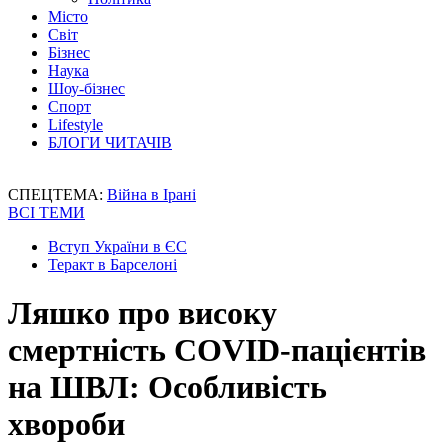
Місто
Світ
Бізнес
Наука
Шоу-бізнес
Спорт
Lifestyle
БЛОГИ ЧИТАЧІВ
СПЕЦТЕМА:
Війна в Ірані
ВСІ ТЕМИ
Вступ України в ЄС
Теракт в Барселоні
Ляшко про високу
смертність COVID-пацієнтів
на ШВЛ: Особливість
хвороби