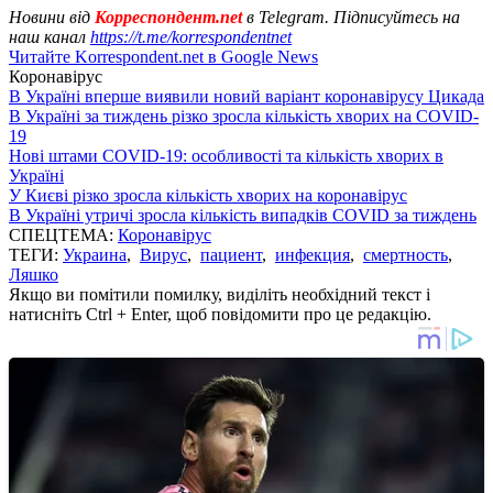
Новини від
Корреспондент.net
в Telegram. Підписуйтесь на
наш канал
https://t.me/korrespondentnet
Читайте Korrespondent.net в Google News
Коронавірус
В Україні вперше виявили новий варіант коронавірусу Цикада
В Україні за тиждень різко зросла кількість хворих на COVID-
19
Нові штами COVID-19: особливості та кількість хворих в
Україні
У Києві різко зросла кількість хворих на коронавірус
В Україні утричі зросла кількість випадків COVID за тиждень
СПЕЦТЕМА:
Коронавірус
ТЕГИ:
Украина
,
Вирус
,
пациент
,
инфекция
,
смертность
,
Ляшко
Якщо ви помітили помилку, виділіть необхідний текст і
натисніть Ctrl + Enter, щоб повідомити про це редакцію.