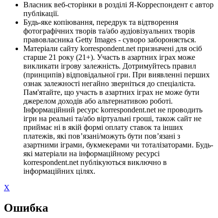
Власник веб-сторінки в розділі Я-Корреспондент є автор
публікації.
Будь-яке копіювання, передрук та відтворення
фотографічних творів та/або аудіовізуальних творів
правовласника Getty Images - суворо забороняється.
Матеріали сайту korrespondent.net призначені для осіб
старше 21 року (21+). Участь в азартних іграх може
викликати ігрову залежність. Дотримуйтесь правил
(принципів) відповідальної гри. При виявленні перших
ознак залежності негайно зверніться до спеціаліста.
Пам'ятайте, що участь в азартних іграх не може бути
джерелом доходів або альтернативою роботі.
Інформаційний ресурс korrespondent.net не проводить
ігри на реальні та/або віртуальні гроші, також сайт не
приймає ні в якій формі оплату ставок та інших
платежів, які пов’язані/можуть бути пов’язані з
азартними іграми, букмекерами чи тоталізаторами. Будь-
які матеріали на інформаційному ресурсі
korrespondent.net публікуються виключно в
інформаційних цілях.
X
Ошибка