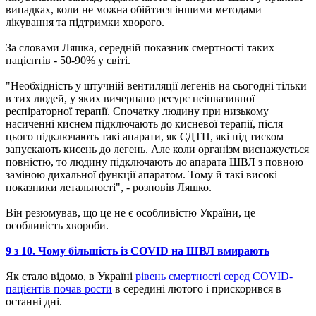
випадках, коли не можна обійтися іншими методами
лікування та підтримки хворого.
За словами Ляшка, середній показник смертності таких
пацієнтів - 50-90% у світі.
"Необхідність у штучній вентиляції легенів на сьогодні тільки
в тих людей, у яких вичерпано ресурс неінвазивної
респіраторної терапії. Спочатку людину при низькому
насиченні киснем підключають до кисневої терапії, після
цього підключають такі апарати, як СДТП, які під тиском
запускають кисень до легень. Але коли організм виснажується
повністю, то людину підключають до апарата ШВЛ з повною
заміною дихальної функції апаратом. Тому й такі високі
показники летальності", - розповів Ляшко.
Він резюмував, що це не є особливістю України, це
особливість хвороби.
9 з 10. Чому більшість із COVID на ШВЛ вмирають
Як стало відомо, в Україні
рівень смертності серед COVID-
пацієнтів почав рости
в середині лютого і прискорився в
останні дні.