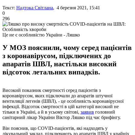
Текст:
Надтока Світлана
, 4 березня 2021, 15:41
0
296
Це не є особливістю України - Ляшко
У МОЗ пояснили, чому серед пацієнтів
з коронавірусом, підключених до
апаратів ШВЛ, настільки високий
відсоток летальних випадків.
Високий показник смертності серед пацієнтів з
коронавірусом, яких підключали до апаратів штучної
вентиляції легенів (ШВЛ), - це особливість коронавірусної
інфекції. Відсоток смертності в цій категорії високий не
тільки в Україні, а й в усьому світові,
заявив
головний
санітарний лікар України Віктор Ляшко під час брифінгу.
Він пояснив, що COVID-пацієнтів, які надходять у
лікувальний заклад, підключають до апаратів ШВЛ у крайніх