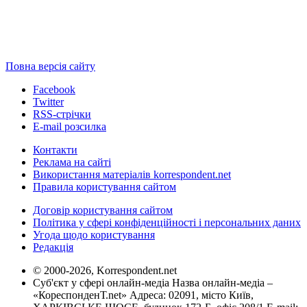
Повна версія сайту
Facebook
Twitter
RSS-стрічки
E-mail розсилка
Контакти
Реклама на сайті
Використання матеріалів korrespondent.net
Правила користування сайтом
Договір користування сайтом
Політика у сфері конфіденційності і персональних даних
Угода щодо користування
Редакція
© 2000-2026, Korrespondent.net
Суб'єкт у сфері онлайн-медіа Назва онлайн-медіа –
«КореспонденТ.net» Адреса: 02091, місто Київ,