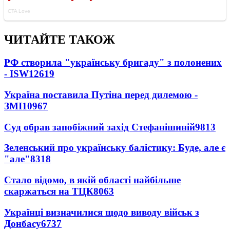
ЧИТАЙТЕ ТАКОЖ
РФ створила "українську бригаду" з полонених
- ISW
12619
Україна поставила Путіна перед дилемою -
ЗМІ
10967
Суд обрав запобіжний захід Стефанішиній
9813
Зеленський про українську балістику: Буде, але є
"але"
8318
Стало відомо, в якій області найбільше
скаржаться на ТЦК
8063
Українці визначилися щодо виводу військ з
Донбасу
6737