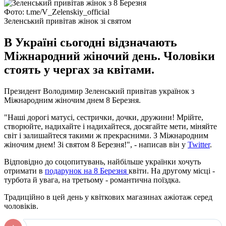
Фото: t.me/V_Zelenskiy_official
Зеленський привітав жінок зі святом
В Україні сьогодні відзначають
Міжнародний жіночий день. Чоловіки
стоять у чергах за квітами.
Президент Володимир Зеленський привітав українок з
Міжнародним жіночим днем ​​8 Березня.
"Наші дорогі матусі, сестрички, дочки, дружини! Мрійте,
створюйте, надихайте і надихайтеся, досягайте мети, міняйте
світ і залишайтеся такими ж прекрасними. З Міжнародним
жіночим днем! Зі святом 8 Березня!", - написав він у
Twitter
.
Відповідно до соцопитувань, найбільше українки хочуть
отримати в
подарунок на 8 Березня
квіти. На другому місці -
турбота й увага, на третьому - романтична поїздка.
Традиційно в цей день у квіткових магазинах ажіотаж серед
чоловіків.