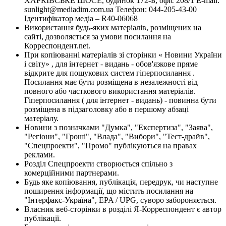
ХАРКІВСЬКЕ ШОСЕ, будинок 172-Б, офіс 208/1 E-mail:
sunlight@mediadim.com.ua
Телефон: 044-205-43-00
Ідентифікатор медіа – R40-06068
Використання будь-яких матеріалів, розміщених на
сайті, дозволяється за умови посилання на
Корреспондент.net.
При копіюванні матеріалів зі сторінки « Новини України
і світу» , для інтернет - видань - обов'язкове пряме
відкрите для пошукових систем гіперпосилання .
Посилання має бути розміщена в незалежності від
повного або часткового використання матеріалів.
Гіперпосилання ( для інтернет - видань) - повинна бути
розміщена в підзаголовку або в першому абзаці
матеріалу.
Новини з позначками "Думка", "Експертиза", "Заява",
"Регіони", "Гроші", "Влада", "Вибори", "Тест-драйв",
"Спецпроекти", "Промо" публікуються на правах
реклами.
Розділ Спецпроекти створюється спільно з
комерційними партнерами.
Будь яке копіювання, публікація, передрук, чи наступне
поширення інформації, що містить посилання на
"Інтерфакс-Україна", EPA / UPG, суворо забороняється.
Власник веб-сторінки в розділі Я-Корреспондент є автор
публікації.