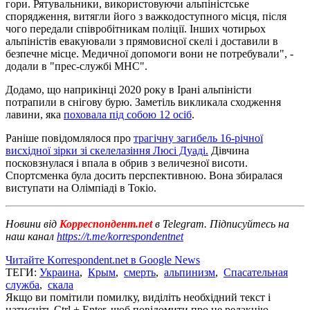
гори. Рятувальники, використовуючи альпіністське
спорядження, витягли його з важкодоступного місця, після
чого передали співробітникам поліції. Інших чотирьох
альпіністів евакуювали з прямовисної скелі і доставили в
безпечне місце. Медичної допомоги вони не потребували", -
додали в "прес-службі МНС".
Додамо, що наприкінці 2020 року в Ірані альпіністи
потрапили в снігову бурю. Заметіль викликала сходження
лавини, яка
поховала під собою 12 осіб
.
Раніше повідомлялося про
трагічну загибель 16-річної
висхідної зірки зі скелелазіння Люсі Дуаді.
Дівчина
посковзнулася і впала в обрив з величезної висоти.
Спортсменка була досить перспективною. Вона збиралася
виступати на Олімпіаді в Токіо.
Новини від
Корреспондент.net
в Telegram. Підписуйтесь на
наш канал
https://t.me/korrespondentnet
Читайте Korrespondent.net в Google News
ТЕГИ:
Украина
,
Крым
,
смерть
,
альпинизм
,
Спасательная
служба
,
скала
Якщо ви помітили помилку, виділіть необхідний текст і
натисніть Ctrl + Enter, щоб повідомити про це редакцію.