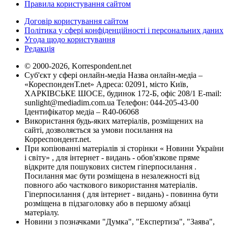
Правила користування сайтом
Договір користування сайтом
Політика у сфері конфіденційності і персональних даних
Угода щодо користування
Редакція
© 2000-2026, Korrespondent.net
Суб'єкт у сфері онлайн-медіа Назва онлайн-медіа –
«КореспонденТ.net» Адреса: 02091, місто Київ,
ХАРКІВСЬКЕ ШОСЕ, будинок 172-Б, офіс 208/1 E-mail:
sunlight@mediadim.com.ua
Телефон: 044-205-43-00
Ідентифікатор медіа – R40-06068
Використання будь-яких матеріалів, розміщених на
сайті, дозволяється за умови посилання на
Корреспондент.net.
При копіюванні матеріалів зі сторінки « Новини України
і світу» , для інтернет - видань - обов'язкове пряме
відкрите для пошукових систем гіперпосилання .
Посилання має бути розміщена в незалежності від
повного або часткового використання матеріалів.
Гіперпосилання ( для інтернет - видань) - повинна бути
розміщена в підзаголовку або в першому абзаці
матеріалу.
Новини з позначками "Думка", "Експертиза", "Заява",