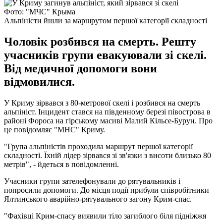
Фото: "МЧС" Крыма
Альпіністи йшли за маршрутом першої категорії складності
Чоловік розбився на смерть. Решту
учасників групи евакуювали зі скелі.
Від медичної допомоги вони
відмовилися.
У Криму зірвався з 80-метрової скелі і розбився на смерть
альпініст. Інцидент стався на південному березі півострова в
районі Фороса на гірському масиві Малий Кільсе-Бурун. Про
це повідомляє "МНС" Криму.
"Група альпіністів проходила маршрут першої категорії
складності. Їхній лідер зірвався зі зв'язки з висоти близько 80
метрів", - йдеться в повідомленні.
Учасники групи зателефонували до рятувальників і
попросили допомоги. До місця події прибули співробітники
Ялтинського аварійно-рятувального загону Крим-спас.
"Фахівці Крим-спасу виявили тіло загиблого біля підніжжя