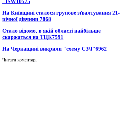
- ISW
10575
На Київщині сталося групове зґвалтування 21-
річної дівчини
7868
Стало відомо, в якій області найбільше
скаржаться на ТЦК
7591
На Черкащині викрили "схему СЗЧ"
6962
Читати коментарі