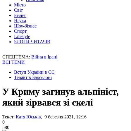
Місто
Світ
Бізнес
Наука
Шоу-бізнес
Спорт
Lifestyle
БЛОГИ ЧИТАЧІВ
СПЕЦТЕМА:
Війна в Ірані
ВСІ ТЕМИ
Вступ України в ЄС
Теракт в Барселоні
У Криму загинув альпініст,
який зірвався зі скелі
Текст:
Катя Юськів
, 9 березня 2021, 12:16
0
580