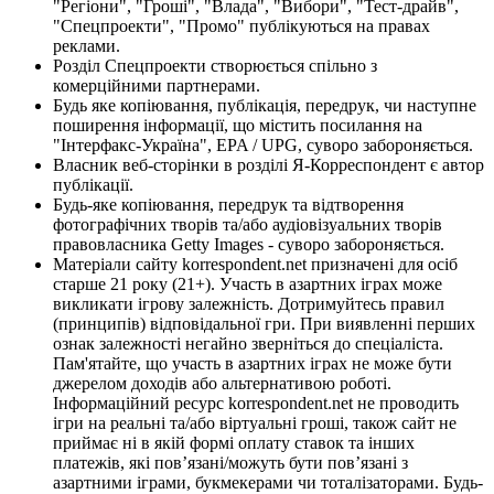
"Регіони", "Гроші", "Влада", "Вибори", "Тест-драйв",
"Спецпроекти", "Промо" публікуються на правах
реклами.
Розділ Спецпроекти створюється спільно з
комерційними партнерами.
Будь яке копіювання, публікація, передрук, чи наступне
поширення інформації, що містить посилання на
"Інтерфакс-Україна", EPA / UPG, суворо забороняється.
Власник веб-сторінки в розділі Я-Корреспондент є автор
публікації.
Будь-яке копіювання, передрук та відтворення
фотографічних творів та/або аудіовізуальних творів
правовласника Getty Images - суворо забороняється.
Матеріали сайту korrespondent.net призначені для осіб
старше 21 року (21+). Участь в азартних іграх може
викликати ігрову залежність. Дотримуйтесь правил
(принципів) відповідальної гри. При виявленні перших
ознак залежності негайно зверніться до спеціаліста.
Пам'ятайте, що участь в азартних іграх не може бути
джерелом доходів або альтернативою роботі.
Інформаційний ресурс korrespondent.net не проводить
ігри на реальні та/або віртуальні гроші, також сайт не
приймає ні в якій формі оплату ставок та інших
платежів, які пов’язані/можуть бути пов’язані з
азартними іграми, букмекерами чи тоталізаторами. Будь-