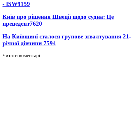
- ISW
9159
Київ про рішення Швеції щодо судна: Це
прецедент
7620
На Київщині сталося групове зґвалтування 21-
річної дівчини
7594
Читати коментарі