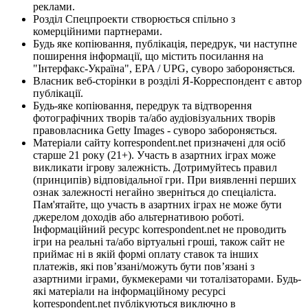
реклами.
Розділ Спецпроекти створюється спільно з
комерційними партнерами.
Будь яке копіювання, публікація, передрук, чи наступне
поширення інформації, що містить посилання на
"Інтерфакс-Україна", EPA / UPG, суворо забороняється.
Власник веб-сторінки в розділі Я-Корреспондент є автор
публікації.
Будь-яке копіювання, передрук та відтворення
фотографічних творів та/або аудіовізуальних творів
правовласника Getty Images - суворо забороняється.
Матеріали сайту korrespondent.net призначені для осіб
старше 21 року (21+). Участь в азартних іграх може
викликати ігрову залежність. Дотримуйтесь правил
(принципів) відповідальної гри. При виявленні перших
ознак залежності негайно зверніться до спеціаліста.
Пам'ятайте, що участь в азартних іграх не може бути
джерелом доходів або альтернативою роботі.
Інформаційний ресурс korrespondent.net не проводить
ігри на реальні та/або віртуальні гроші, також сайт не
приймає ні в якій формі оплату ставок та інших
платежів, які пов’язані/можуть бути пов’язані з
азартними іграми, букмекерами чи тоталізаторами. Будь-
які матеріали на інформаційному ресурсі
korrespondent.net публікуються виключно в