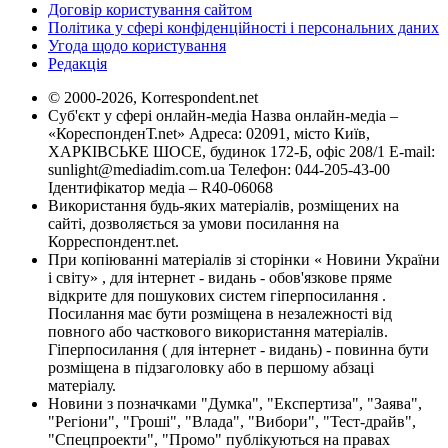
Договір користування сайтом
Політика у сфері конфіденційності і персональних даних
Угода щодо користування
Редакція
© 2000-2026, Korrespondent.net
Суб'єкт у сфері онлайн-медіа Назва онлайн-медіа –
«КореспонденТ.net» Адреса: 02091, місто Київ,
ХАРКІВСЬКЕ ШОСЕ, будинок 172-Б, офіс 208/1 E-mail:
sunlight@mediadim.com.ua
Телефон: 044-205-43-00
Ідентифікатор медіа – R40-06068
Використання будь-яких матеріалів, розміщених на
сайті, дозволяється за умови посилання на
Корреспондент.net.
При копіюванні матеріалів зі сторінки « Новини України
і світу» , для інтернет - видань - обов'язкове пряме
відкрите для пошукових систем гіперпосилання .
Посилання має бути розміщена в незалежності від
повного або часткового використання матеріалів.
Гіперпосилання ( для інтернет - видань) - повинна бути
розміщена в підзаголовку або в першому абзаці
матеріалу.
Новини з позначками "Думка", "Експертиза", "Заява",
"Регіони", "Гроші", "Влада", "Вибори", "Тест-драйв",
"Спецпроекти", "Промо" публікуються на правах