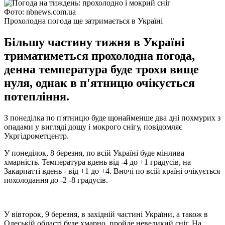
Фото: nbnews.com.ua
Прохолодна погода ще затримається в Україні
Більшу частину тижня в Україні
триматиметься прохолодна погода,
денна температура буде трохи вище
нуля, однак в п'ятницю очікується
потепління.
З понеділка по п'ятницю буде щонайменше два дні похмурих з
опадами у вигляді дощу і мокрого снігу, повідомляє
Укргідрометцентр.
У понеділок, 8 березня, по всій Україні буде мінлива
хмарність. Температура вдень від -4 до +1 градусів, на
Закарпатті вдень - від +1 до +4. Вночі по всій країні очікується
похолодання до -2 -8 градусів.
У вівторок, 9 березня, в західній частині України, а також в
Одеській області буде хмарно, пройде невеликий сніг. На