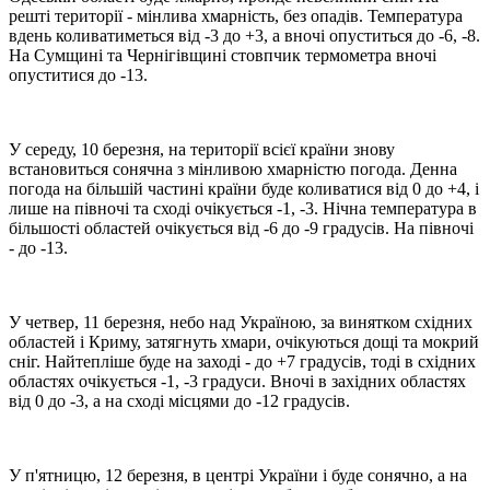
решті території - мінлива хмарність, без опадів. Температура
вдень коливатиметься від -3 до +3, а вночі опуститься до -6, -8.
На Сумщині та Чернігівщині стовпчик термометра вночі
опуститися до -13.
У середу, 10 березня, на території всієї країни знову
встановиться сонячна з мінливою хмарністю погода. Денна
погода на більшій частині країни буде коливатися від 0 до +4, і
лише на півночі та сході очікується -1, -3. Нічна температура в
більшості областей очікується від -6 до -9 градусів. На півночі
- до -13.
У четвер, 11 березня, небо над Україною, за винятком східних
областей і Криму, затягнуть хмари, очікуються дощі та мокрий
сніг. Найтепліше буде на заході - до +7 градусів, тоді в східних
областях очікується -1, -3 градуси. Вночі в західних областях
від 0 до -3, а на сході місцями до -12 градусів.
У п'ятницю, 12 березня, в центрі України і буде сонячно, а на