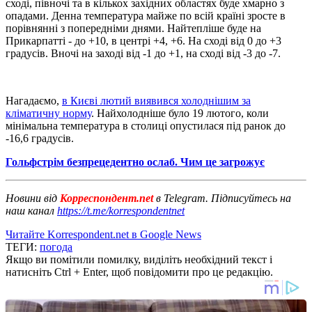
сході, півночі та в кількох західних областях буде хмарно з
опадами. Денна температура майже по всій країні зросте в
порівнянні з попередніми днями. Найтепліше буде на
Прикарпатті - до +10, в центрі +4, +6. На сході від 0 до +3
градусів. Вночі на заході від -1 до +1, на сході від -3 до -7.
Нагадаємо,
в Києві лютий виявився холоднішим за
кліматичну норму
. Найхолодніше було 19 лютого, коли
мінімальна температура в столиці опустилася під ранок до
-16,6 градусів.
Гольфстрім безпрецедентно ослаб. Чим це загрожує
Новини від
Корреспондент.net
в Telegram. Підписуйтесь на
наш канал
https://t.me/korrespondentnet
Читайте Korrespondent.net в Google News
ТЕГИ:
погода
Якщо ви помітили помилку, виділіть необхідний текст і
натисніть Ctrl + Enter, щоб повідомити про це редакцію.