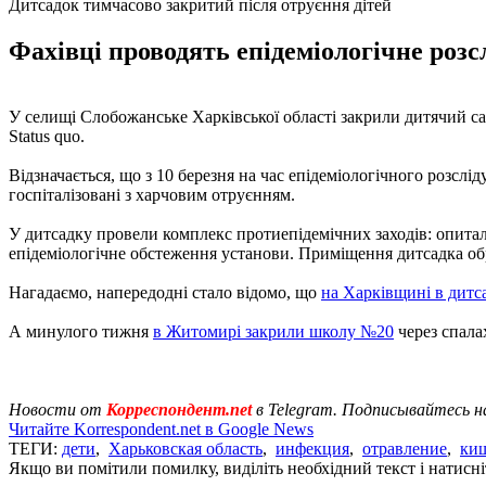
Дитсадок тимчасово закритий після отруєння дітей
Фахівці проводять епідеміологічне розс
У селищі Слобожанське Харківської області закрили дитячий са
Status quo.
Відзначається, що з 10 березня на час епідеміологічного розсл
госпіталізовані з харчовим отруєнням.
У дитсадку провели комплекс протиепідемічних заходів: опитал
епідеміологічне обстеження установи. Приміщення дитсадка обр
Нагадаємо, напередодні стало відомо, що
на Харківщині в дитса
А минулого тижня
в Житомирі закрили школу №20
через спала
Новости от
Корреспондент.net
в Telegram. Подписывайтесь н
Читайте Korrespondent.net в Google News
ТЕГИ:
дети
,
Харьковская область
,
инфекция
,
отравление
,
киш
Якщо ви помітили помилку, виділіть необхідний текст і натисніт