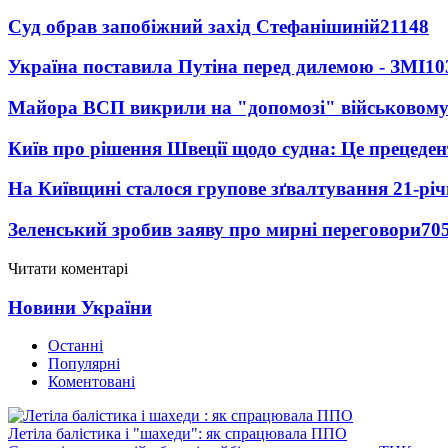
Суд обрав запобіжний захід Стефанішиній
21148
Україна поставила Путіна перед дилемою - ЗМІ
10
Майора ВСП викрили на "допомозі" військовому
Київ про рішення Швеції щодо судна: Це прецеден
На Київщині сталося групове зґвалтування 21-річ
Зеленський зробив заяву про мирні переговори
70
Читати коментарі
Новини України
Останні
Популярні
Коментовані
Летіла балістика і "шахеди": як спрацювала ППО