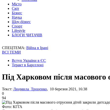
Місто
Світ
Бізнес
Наука
Шоу-бізнес
Спорт
Lifestyle
БЛОГИ ЧИТАЧІВ
СПЕЦТЕМА:
Війна в Ірані
ВСІ ТЕМИ
Вступ України в ЄС
Теракт в Барселоні
Під Харковом після масового 
Текст:
Людмила Троценко
, 10 березня 2021, 16:38
0
94
Фото: КГГА