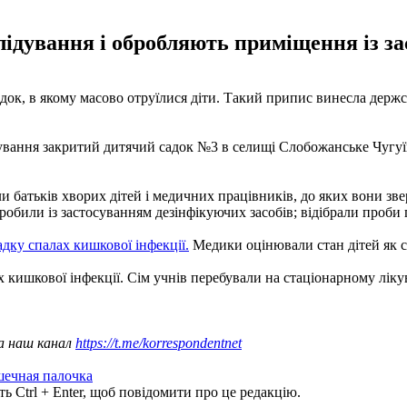
лідування і обробляють приміщення із з
док, в якому масово отруїлися діти. Такий припис винесла держс
ідування закритий дитячий садок №3 в селищі Слобожанське Чугуїв
и батьків хворих дітей і медичних працівників, до яких вони зв
обили із застосуванням дезінфікуючих засобів; відібрали проби 
дку спалах кишкової інфекції.
Медики оцінювали стан дітей як с
х кишкової інфекції. Сім учнів перебували на стаціонарному лік
а наш канал
https://t.me/korrespondentnet
ечная палочка
ь Ctrl + Enter, щоб повідомити про це редакцію.