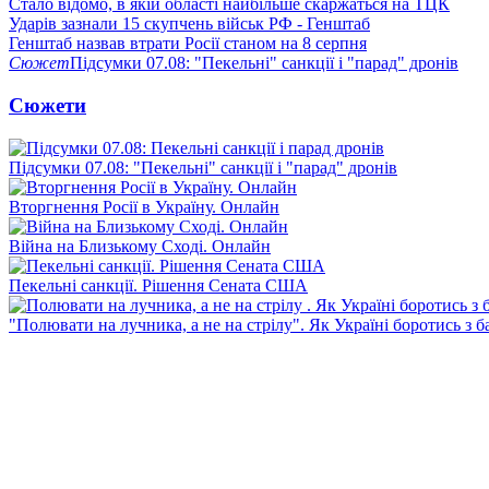
Стало відомо, в якій області найбільше скаржаться на ТЦК
Ударів зазнали 15 скупчень військ РФ - Генштаб
Генштаб назвав втрати Росії станом на 8 серпня
Сюжет
Підсумки 07.08: "Пекельні" санкції і "парад" дронів
Сюжети
Підсумки 07.08: "Пекельні" санкції і "парад" дронів
Вторгнення Росії в Україну. Онлайн
Війна на Близькому Сході. Онлайн
Пекельні санкції. Рішення Сената США
"Полювати на лучника, а не на стрілу". Як Україні боротись з 