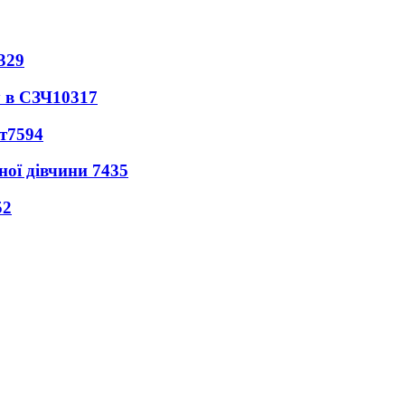
329
 в СЗЧ
10317
т
7594
ної дівчини
7435
52