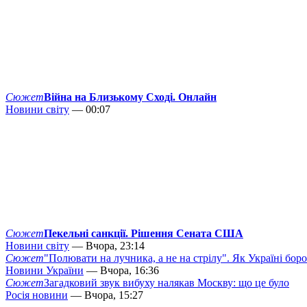
Сюжет
Війна на Близькому Сході. Онлайн
Новини світу
— 00:07
Сюжет
Пекельні санкції. Рішення Сената США
Новини світу
— Вчора, 23:14
Сюжет
"Полювати на лучника, а не на стрілу". Як Україні бор
Новини України
— Вчора, 16:36
Сюжет
Загадковий звук вибуху налякав Москву: що це було
Росія новини
— Вчора, 15:27