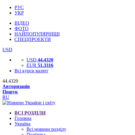
РУС
УКР
ВІДЕО
ФОТО
НАЙПОПУЛЯРНІШІ
СПЕЦПРОЕКТИ
USD
USD
44.4320
EUR
51.3316
Всі курси валют
44.4320
Авторизація
Пошук
RU
ВСІ РОЗДІЛИ
Головна
Україна
Всі новини розділу
Політика