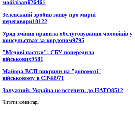
мобілізації
26461
Зеленський зробив заяву про мирні
переговори
10122
Уряд змінив правила обслуговування чоловіків у
консульствах за кордоном
9795
"Медові пастки": СБУ попередила
військових
9581
Майора ВСП викрили на "допомозі"
військовому в СЗЧ
8971
Залужний: Україна не вступить до НАТО
8512
Читати коментарі