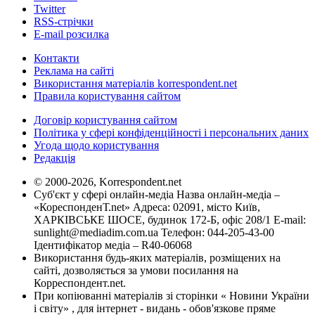
Twitter
RSS-стрічки
E-mail розсилка
Контакти
Реклама на сайті
Використання матеріалів korrespondent.net
Правила користування сайтом
Договір користування сайтом
Політика у сфері конфіденційності і персональних даних
Угода щодо користування
Редакція
© 2000-2026, Korrespondent.net
Суб'єкт у сфері онлайн-медіа Назва онлайн-медіа –
«КореспонденТ.net» Адреса: 02091, місто Київ,
ХАРКІВСЬКЕ ШОСЕ, будинок 172-Б, офіс 208/1 E-mail:
sunlight@mediadim.com.ua
Телефон: 044-205-43-00
Ідентифікатор медіа – R40-06068
Використання будь-яких матеріалів, розміщених на
сайті, дозволяється за умови посилання на
Корреспондент.net.
При копіюванні матеріалів зі сторінки « Новини України
і світу» , для інтернет - видань - обов'язкове пряме