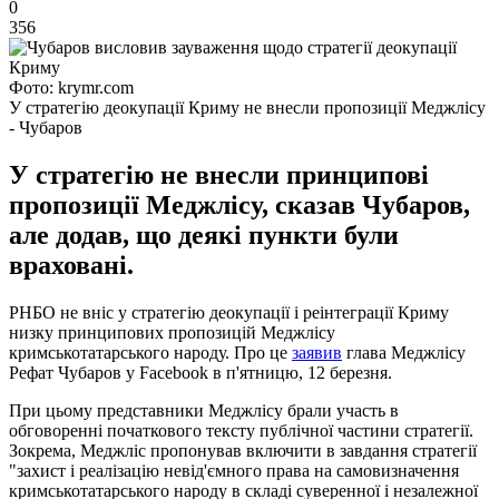
0
356
Фото: krymr.com
У стратегію деокупації Криму не внесли пропозиції Меджлісу
- Чубаров
У стратегію не внесли принципові
пропозиції Меджлісу, сказав Чубаров,
але додав, що деякі пункти були
враховані.
РНБО не вніс у стратегію деокупації і реінтеграції Криму
низку принципових пропозицій Меджлісу
кримськотатарського народу. Про це
заявив
глава Меджлісу
Рефат Чубаров у Facebook в п'ятницю, 12 березня.
При цьому представники Меджлісу брали участь в
обговоренні початкового тексту публічної частини стратегії.
Зокрема, Меджліс пропонував включити в завдання стратегії
"захист і реалізацію невід'ємного права на самовизначення
кримськотатарського народу в складі суверенної і незалежної