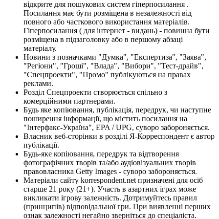
відкрите для пошукових систем гіперпосилання .
Посилання має бути розміщена в незалежності від
повного або часткового використання матеріалів.
Гіперпосилання ( для інтернет - видань) - повинна бути
розміщена в підзаголовку або в першому абзаці
матеріалу.
Новини з позначками "Думка", "Експертиза", "Заява",
"Регіони", "Гроші", "Влада", "Вибори", "Тест-драйв",
"Спецпроекти", "Промо" публікуються на правах
реклами.
Розділ Спецпроекти створюється спільно з
комерційними партнерами.
Будь яке копіювання, публікація, передрук, чи наступне
поширення інформації, що містить посилання на
"Інтерфакс-Україна", EPA / UPG, суворо забороняється.
Власник веб-сторінки в розділі Я-Корреспондент є автор
публікації.
Будь-яке копіювання, передрук та відтворення
фотографічних творів та/або аудіовізуальних творів
правовласника Getty Images - суворо забороняється.
Матеріали сайту korrespondent.net призначені для осіб
старше 21 року (21+). Участь в азартних іграх може
викликати ігрову залежність. Дотримуйтесь правил
(принципів) відповідальної гри. При виявленні перших
ознак залежності негайно зверніться до спеціаліста.