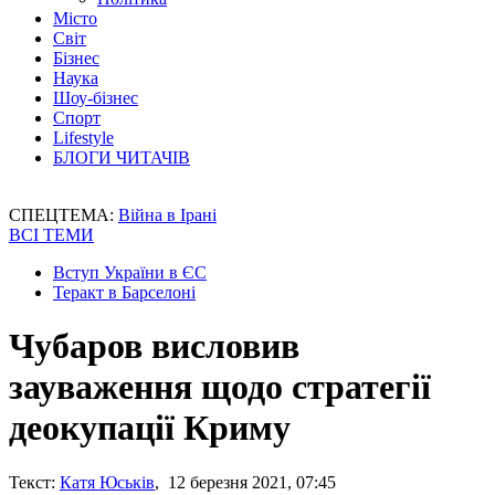
Місто
Світ
Бізнес
Наука
Шоу-бізнес
Спорт
Lifestyle
БЛОГИ ЧИТАЧІВ
СПЕЦТЕМА:
Війна в Ірані
ВСІ ТЕМИ
Вступ України в ЄС
Теракт в Барселоні
Чубаров висловив
зауваження щодо стратегії
деокупації Криму
Текст:
Катя Юськів
, 12 березня 2021, 07:45