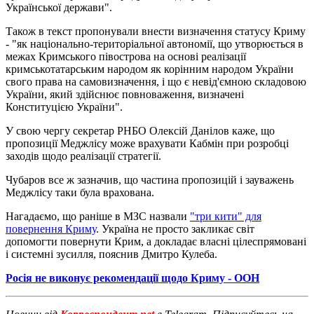
Української держави".
Також в текст пропонували внести визначення статусу Криму
- "як національно-територіальної автономії, що утворюється в
межах Кримського півострова на основі реалізації
кримськотатарським народом як корінним народом України
свого права на самовизначення, і що є невід'ємною складовою
України, який здійснює повноваження, визначені
Конституцією України".
У свою чергу секретар РНБО Олексій Данілов каже, що
пропозиції Меджлісу може врахувати Кабмін при розробці
заходів щодо реалізації стратегії.
Чубаров все ж зазначив, що частина пропозицій і зауважень
Меджлісу таки була врахована.
Нагадаємо, що раніше в МЗС назвали
"три кити" для
повернення Криму
. Україна не просто закликає світ
допомогти повернути Крим, а докладає власні цілеспрямовані
і системні зусилля, пояснив Дмитро Кулеба.
Росія не виконує рекомендації щодо Криму - ООН