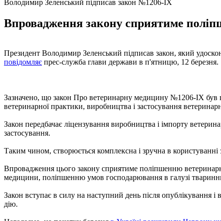
Володимир Зеленський підписав закон №1206-ІХ
Впровадження закону сприятиме поліпше
Президент Володимир Зеленський підписав закон, який удоскон
повідомляє
прес-служба глави держави в п'ятницю, 12 березня.
Зазначено, що закон Про ветеринарну медицину №1206-IX був п
ветеринарної практики, виробництва і застосування ветеринар
Закон передбачає ліцензування виробництва і імпорту ветеринар
застосування.
Таким чином, створюється комплексна і зручна в користуванні 
Впровадження цього закону сприятиме поліпшенню ветеринарно-
медицини, поліпшенню умов господарювання в галузі тваринни
Закон вступає в силу на наступний день після опублікування і 
дію.