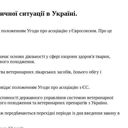
чної ситуації в Україні.
є положенням Угоди про асоціацію з Євросоюзом. Про це
ає основи діяльності у сфері охорони здоров'я тварин,
нного походження.
а ветеринарних лікарських засобів, їхнього обігу і
повідає положенням Угоди про асоціацію з ЄС.
ективності державного управління системою ветеринарної
го походження та ветеринарних препаратів з України.
ж передбачаються перехідні періоди із дня введення закону в