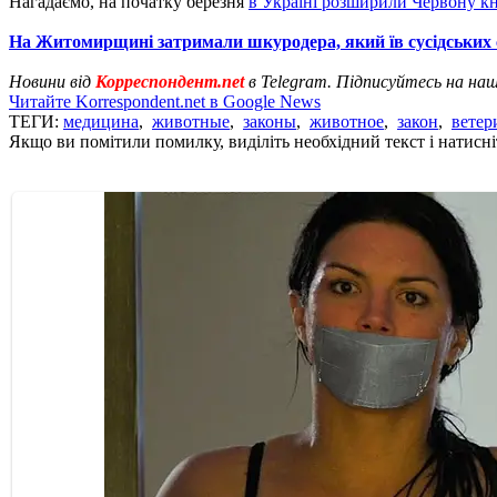
Нагадаємо, на початку березня
в Україні розширили Червону к
На Житомирщині затримали шкуродера, який їв сусідських 
Новини від
Корреспондент.net
в Telegram. Підписуйтесь на на
Читайте Korrespondent.net в Google News
ТЕГИ:
медицина
,
животные
,
законы
,
животное
,
закон
,
ветер
Якщо ви помітили помилку, виділіть необхідний текст і натисніт