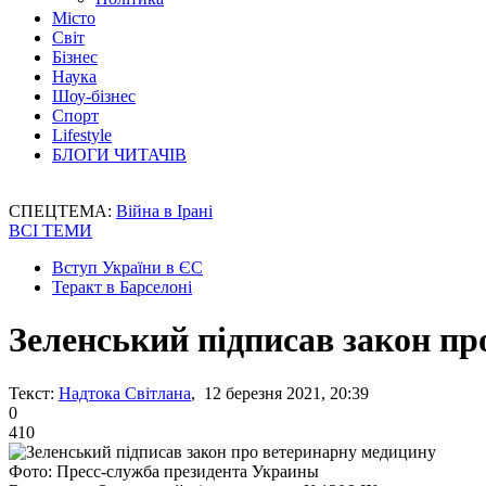
Місто
Світ
Бізнес
Наука
Шоу-бізнес
Спорт
Lifestyle
БЛОГИ ЧИТАЧІВ
СПЕЦТЕМА:
Війна в Ірані
ВСІ ТЕМИ
Вступ України в ЄС
Теракт в Барселоні
Зеленський підписав закон п
Текст:
Надтока Світлана
, 12 березня 2021, 20:39
0
410
Фото: Пресс-служба президента Украины