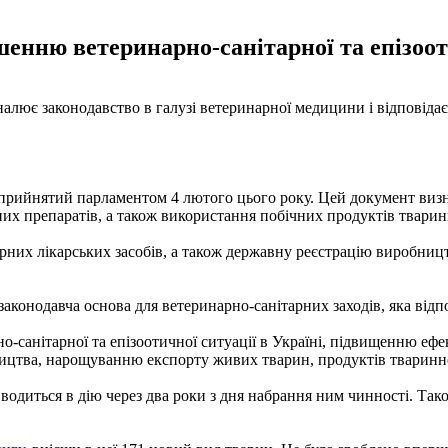
нню ветеринарно-санітарної та епізооти
алює законодавство в галузі ветеринарної медицини і відповіда
рийнятий парламентом 4 лютого цього року. Цей документ визнач
них препаратів, а також використання побічних продуктів твари
них лікарських засобів, а також державну реєстрацію виробництв
законодавча основа для ветеринарно-санітарних заходів, яка від
санітарної та епізоотичної ситуації в Україні, підвищенню еф
цтва, нарощуванню експорту живих тварин, продуктів тваринно
вводиться в дію через два роки з дня набрання ним чинності. Тако