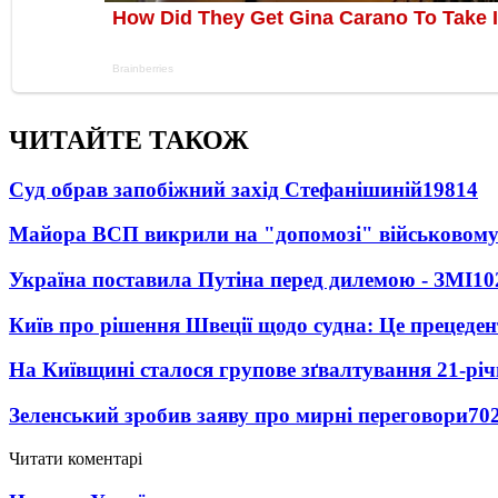
ЧИТАЙТЕ ТАКОЖ
Суд обрав запобіжний захід Стефанішиній
19814
Майора ВСП викрили на "допомозі" військовому
Україна поставила Путіна перед дилемою - ЗМІ
10
Київ про рішення Швеції щодо судна: Це прецеден
На Київщині сталося групове зґвалтування 21-річ
Зеленський зробив заяву про мирні переговори
70
Читати коментарі