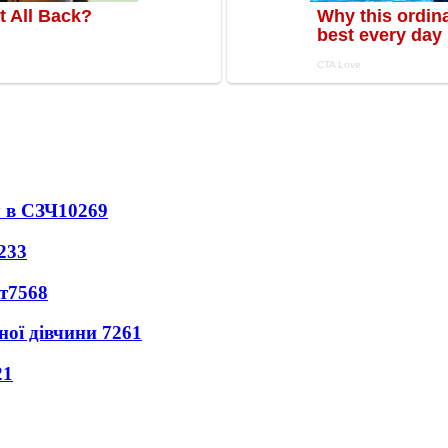
 в СЗЧ
10269
233
т
7568
ної дівчини
7261
21