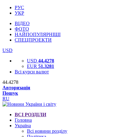
РУС
УКР
ВІДЕО
ФОТО
НАЙПОПУЛЯРНІШІ
СПЕЦПРОЕКТИ
USD
USD
44.4278
EUR
51.3281
Всі курси валют
44.4278
Авторизація
Пошук
RU
ВСІ РОЗДІЛИ
Головна
Україна
Всі новини розділу
Політика