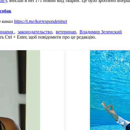
нигу
, внісши в неї 171 новий вид тварин. Це було зроблено вперше
собак
ш канал
https://t.me/korrespondentnet
инария
,
законодательство
,
ветеринар
,
Владимир Зеленский
ь Ctrl + Enter, щоб повідомити про це редакцію.