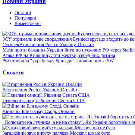
Новини України
Останні
Популярні
Коментовані
ЗСУ отримали нове спорядження Бундесверу: що входить до к
Сюжет
Вторгнення Росії в Україну. Онлайн
Маск проти бажання України бити по пускових РФ через Starlin
Атака РФ на Київщину: три жертви, серед них дитина
РФ створила "українську бригаду" з полонених - ISW
Сюжети
Вторгнення Росії в Україну. Онлайн
Пекельні санкції. Рішення Сената США
Війна на Близькому Сході. Онлайн
"Полювати на лучника, а не на стрілу". Як Україні боротись з 
Загадковий звук вибуху налякав Москву: що це було