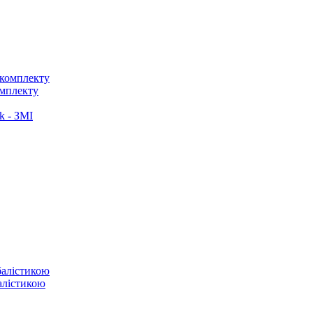
омплекту
k - ЗМІ
балістикою