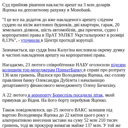
Суд прийняв рішення накласти арешт на 3 млн доларів
Яценка на депозитному рахунку в Monobank.
"І це все на додаток до вже накладеного арешту слідчим
суддею на вісім житлових будинків, дві квартири, гараж, 20
земельних ділянок, шість автомобілів, два причепи, судно і
корпоративні права в ПрАТ УАПКТ Укрстальпроект в розмірі
8,13%", -
уточнили
в Центрі протидії корупції.
Зазначається, що суддя Інна Калугіна висловила окрему думку
в частині накладення арешту на корпоративні права.
Нагадаємо, 23 лютого співробітники НАБУ оголосили
підозри
колишнім топ-менеджерам ПриватБанку
в справі про розтрату
136 млн гривень. Йшлося про Володимира Яценка, екс-голову
правління банку Олександра Дубілета і начальницю
департаменту фінансового менеджменту Олену Бичихіну.
А 22 лютого
в аеропорту Бориспіль посадили літак,
який
прямував до Відня. На його борту перебував Яценко.
Також повідомлялося, що 25 лютого ВАКС залишив під
вартою Володимира Яценка до 22 квітня цього року з
альтернативою внесення застави на суму 52 млн 210 тисяч
гривень, тоді як прокурор вимагав майже 137 млн. У той же