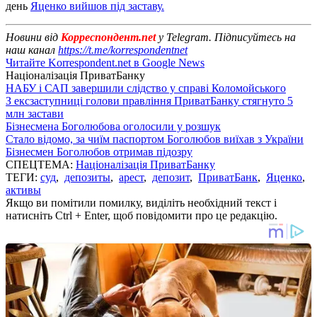
день
Яценко вийшов під заставу.
Новини від
Корреспондент.net
у Telegram. Підписуйтесь на
наш канал
https://t.me/korrespondentnet
Читайте Korrespondent.net в Google News
Націоналізація ПриватБанку
НАБУ і САП завершили слідство у справі Коломойського
З ексзаступниці голови правління ПриватБанку стягнуто 5
млн застави
Бізнесмена Боголюбова оголосили у розшук
Стало відомо, за чиїм паспортом Боголюбов виїхав з України
Бізнесмен Боголюбов отримав підозру
СПЕЦТЕМА:
Націоналізація ПриватБанку
ТЕГИ:
суд
,
депозиты
,
арест
,
депозит
,
ПриватБанк
,
Яценко
,
активы
Якщо ви помітили помилку, виділіть необхідний текст і
натисніть Ctrl + Enter, щоб повідомити про це редакцію.