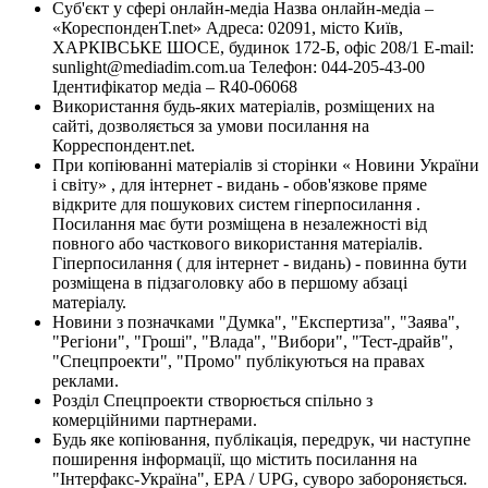
Суб'єкт у сфері онлайн-медіа Назва онлайн-медіа –
«КореспонденТ.net» Адреса: 02091, місто Київ,
ХАРКІВСЬКЕ ШОСЕ, будинок 172-Б, офіс 208/1 E-mail:
sunlight@mediadim.com.ua
Телефон: 044-205-43-00
Ідентифікатор медіа – R40-06068
Використання будь-яких матеріалів, розміщених на
сайті, дозволяється за умови посилання на
Корреспондент.net.
При копіюванні матеріалів зі сторінки « Новини України
і світу» , для інтернет - видань - обов'язкове пряме
відкрите для пошукових систем гіперпосилання .
Посилання має бути розміщена в незалежності від
повного або часткового використання матеріалів.
Гіперпосилання ( для інтернет - видань) - повинна бути
розміщена в підзаголовку або в першому абзаці
матеріалу.
Новини з позначками "Думка", "Експертиза", "Заява",
"Регіони", "Гроші", "Влада", "Вибори", "Тест-драйв",
"Спецпроекти", "Промо" публікуються на правах
реклами.
Розділ Спецпроекти створюється спільно з
комерційними партнерами.
Будь яке копіювання, публікація, передрук, чи наступне
поширення інформації, що містить посилання на
"Інтерфакс-Україна", EPA / UPG, суворо забороняється.