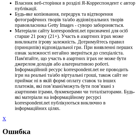
Власник веб-сторінки в розділі Я-Корреспондент є автор
публікації.
Будь-яке копіювання, передрук та відтворення
фотографічних творів та/або аудіовізуальних творів
правовласника Getty Images - суворо забороняється.
Матеріали сайту korrespondent.net призначені для осіб
старше 21 року (21+). Участь в азартних іграх може
викликати ігрову залежність. Дотримуйтесь правил
(принципів) відповідальної гри. При виявленні перших
ознак залежності негайно зверніться до спеціаліста.
Пам'ятайте, що участь в азартних іграх не може бути
джерелом доходів або альтернативою роботі.
Інформаційний ресурс korrespondent.net не проводить
ігри на реальні та/або віртуальні гроші, також сайт не
приймає ні в якій формі оплату ставок та інших
платежів, які пов’язані/можуть бути пов’язані з
азартними іграми, букмекерами чи тоталізаторами. Будь-
які матеріали на інформаційному ресурсі
korrespondent.net публікуються виключно в
інформаційних цілях.
X
Ошибка