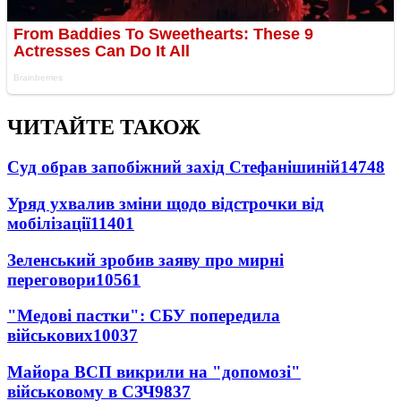
ЧИТАЙТЕ ТАКОЖ
Суд обрав запобіжний захід Стефанішиній
14748
Уряд ухвалив зміни щодо відстрочки від
мобілізації
11401
Зеленський зробив заяву про мирні
переговори
10561
"Медові пастки": СБУ попередила
військових
10037
Майора ВСП викрили на "допомозі"
військовому в СЗЧ
9837