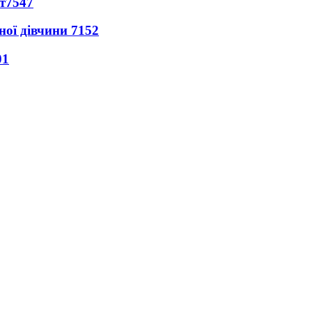
т
7547
ної дівчини
7152
01