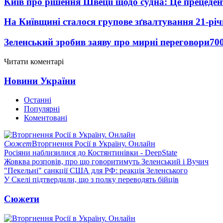
Київ про рішення Швеції щодо судна: Це прецеден
На Київщині сталося групове зґвалтування 21-річ
Зеленський зробив заяву про мирні переговори
70
Читати коментарі
Новини України
Останні
Популярні
Коментовані
Сюжет
Вторгнення Росії в Україну. Онлайн
Росіяни наблизилися до Костянтинівки - DeepState
Жовква розповів, про що говоритимуть Зеленський і Вучич
"Пекельні" санкції США для РФ: реакція Зеленського
У Скелі підтвердили, що з полку переводять бійців
Сюжети