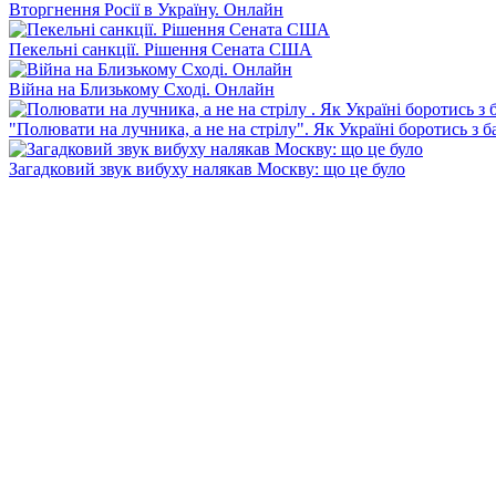
Вторгнення Росії в Україну. Онлайн
Пекельні санкції. Рішення Сената США
Війна на Близькому Сході. Онлайн
"Полювати на лучника, а не на стрілу". Як Україні боротись з 
Загадковий звук вибуху налякав Москву: що це було