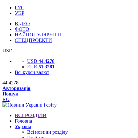
РУС
УКР
ВІДЕО
ФОТО
НАЙПОПУЛЯРНІШІ
СПЕЦПРОЕКТИ
USD
USD
44.4278
EUR
51.3281
Всі курси валют
44.4278
Авторизація
Пошук
RU
ВСІ РОЗДІЛИ
Головна
Україна
Всі новини розділу
Політика