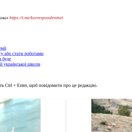
канал
https://t.me/korrespondentnet
мії
ту або стати роботами
н буде
ії української школи
ь Ctrl + Enter, щоб повідомити про це редакцію.