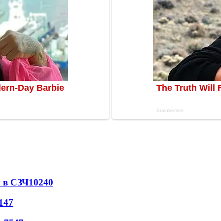
 в СЗЧ
10240
147