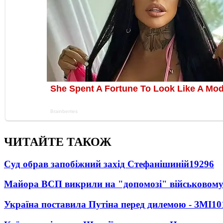
ЧИТАЙТЕ ТАКОЖ
Суд обрав запобіжний захід Стефанішиній
19296
Майора ВСП викрили на "допомозі" військовому
Україна поставила Путіна перед дилемою - ЗМІ
10