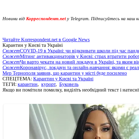
Новини від
Корреспондент.net
у Telegram. Підписуйтесь на наш 
Читайте Korrespondent.net в Google News
Карантин у Києві та Україні
Сюжет
COVID-19 в Україні: чи відкривати школи під час панде
Сюжет
Мітинг антивакцинаторів у Києві: страх втратити робо
Сюжет
Чи варто чекати на новий локдаун в Україні, та яким ві
Сюжет
Коронавірус, локдаун та онлайн-навчання: якими є реал
Мер Тернополя заявив, що карантин у місті буде посилено
СПЕЦТЕМА:
Карантин у Києві та Україні
ТЕГИ:
карантин
,
курорт
,
Буковель
Якщо ви помітили помилку, виділіть необхідний текст і натисніт