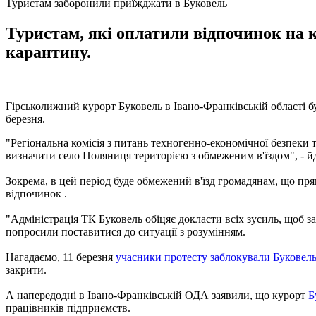
Туристам заборонили приїжджати в Буковель
Туристам, які оплатили відпочинок на к
карантину.
Гірськолижний курорт Буковель в Івано-Франківській області бу
березня.
"Регіональна комісія з питань техногенно-економічної безпеки
визначити село Поляниця територією з обмеженим в'їздом", - йд
Зокрема, в цей період буде обмежений в'їзд громадянам, що п
відпочинок .
"Адміністрація ТК Буковель обіцяє докласти всіх зусиль, щоб з
попросили поставитися до ситуації з розумінням.
Нагадаємо, 11 березня
учасники протесту заблокували Буковел
закрити.
А напередодні в Івано-Франківській ОДА заявили, що курорт
Бу
працівників підприємств.