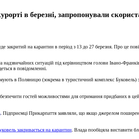
урорті в березні, запропонували скорис
де закритий на карантин в період з 13 до 27 березня. Про це пов
 та надзвичайних ситуацій під керівництвом голови Івано-Франкі
еться в повідомленні.
рямують в Поляницю (зокрема в туристичний комплекс Буковель)
абезпечити гостей можливостями для отримання придбаних в цей пе
ь
. Підприємці Прикарпаття заявляли, що якщо джерелом поширенн
ковель закривається на карантин
. Влада пообіцяла виставити бл