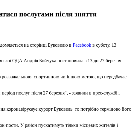
татися послугами після зняття
ідомляється на сторінці Буковелю в
Facebook
в суботу, 13
вської ОДА Андрія Бойчука постановила з 13 до 27 березня
 з розважальною, спортивною чи іншою метою, що передбачає
ріод послуг після 27 березня", - заявили в прес-службі і
я коронавірусаує курорт Буковель, то потрібно терміново його
ок-пости. У район пускатимуть тільки місцевих жителів і