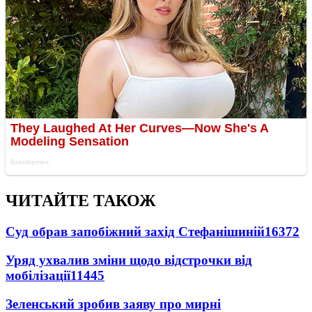
ЧИТАЙТЕ ТАКОЖ
Суд обрав запобіжний захід Стефанішиній
16372
Уряд ухвалив зміни щодо відстрочки від
мобілізації
11445
Зеленський зробив заяву про мирні