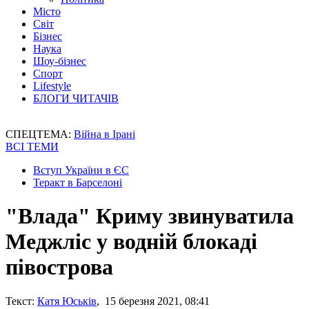
Місто
Світ
Бізнес
Наука
Шоу-бізнес
Спорт
Lifestyle
БЛОГИ ЧИТАЧІВ
СПЕЦТЕМА:
Війна в Ірані
ВСІ ТЕМИ
Вступ України в ЄС
Теракт в Барселоні
"Влада" Криму звинуватила
Меджліс у водній блокаді
півострова
Текст:
Катя Юськів
, 15 березня 2021, 08:41