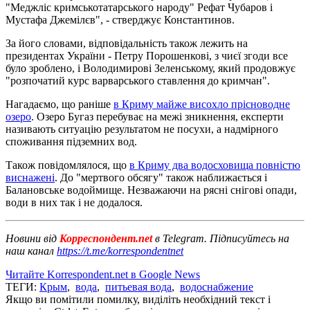
"Меджліс кримськотатарського народу" Рефат Чубаров і
Мустафа Джемілєв", - стверджує Константинов.
За його словами, відповідальність також лежить на
президентах України - Петру Порошенкові, з чиєї згоди все
було зроблено, і Володимирові Зеленському, який продовжує
"розпочатий курс варварського ставлення до кримчан".
Нагадаємо, що раніше
в Криму майже висохло прісноводне
озеро
. Озеро Бугаз перебуває на межі зникнення, експерти
називають ситуацію результатом не посухи, а надмірного
споживання підземних вод.
Також повідомлялося, що
в Криму два водосховища повністю
виснажені
. До "мертвого обсягу" також наближається і
Балановське водоймище. Незважаючи на рясні снігові опади,
води в них так і не додалося.
Новини від
Корреспондент.net
в Telegram. Підписуйтесь на
наш канал
https://t.me/korrespondentnet
Читайте Korrespondent.net в Google News
ТЕГИ:
Крым
,
вода
,
питьевая вода
,
водоснабжение
Якщо ви помітили помилку, виділіть необхідний текст і