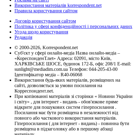
Використання матеріалів korrespondent.net
Правила користування сайтом
Договір користування сайтом
Політика у сфері конфіденційності і персональних даних
Угода щодо користування
Редакція
© 2000-2026, Korrespondent.net
Суб'єкт у сфері онлайн-медіа Назва онлайн-медіа –
«КореспонденТ.net» Адреса: 02091, місто Київ,
ХАРКІВСЬКЕ ШОСЕ, будинок 172-Б, офіс 208/1 E-mail:
sunlight@mediadim.com.ua
Телефон: 044-205-43-00
Ідентифікатор медіа – R40-06068
Використання будь-яких матеріалів, розміщених на
сайті, дозволяється за умови посилання на
Корреспондент.net.
При копіюванні матеріалів зі сторінки « Новини України
і світу» , для інтернет - видань - обов'язкове пряме
відкрите для пошукових систем гіперпосилання .
Посилання має бути розміщена в незалежності від
повного або часткового використання матеріалів.
Гіперпосилання ( для інтернет - видань) - повинна бути
розміщена в підзаголовку або в першому абзаці
матеріалу.