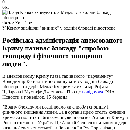
0
661
Фото: YouTube
У Криму знайшли "винних" у водній блокаді півострова
Російська адміністрація анексованого
Криму називає блокаду "спробою
геноциду і фізичного знищення
людей".
В анексованому Криму глава так званого "парламенту"
Володимир Константинов звинуватив у водній блокаді
півострова лідерів Меджлісу кримських татар Рефата
Чубарова і Мустафу Джемілєва. Про це
повідомляє
РИА
Новости в понеділок, 15 березня.
"Водну блокаду ми розцінюємо як спробу геноциду і
фізичного знищення людей. За її організацією стоять колишні
кримські політики і бізнесмени, які після возз'єднання Криму з
Росією втекли на Україну. Це Андрій Сенченко, а також лідери
визнаної екстремістської і забороненої в Росії організації