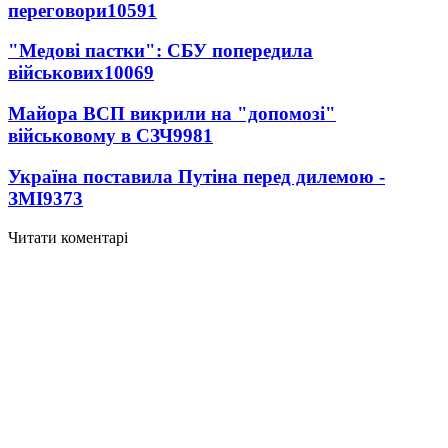
переговори
10591
"Медові пастки": СБУ попередила
військових
10069
Майора ВСП викрили на "допомозі"
військовому в СЗЧ
9981
Україна поставила Путіна перед дилемою -
ЗМІ
9373
Читати коментарі