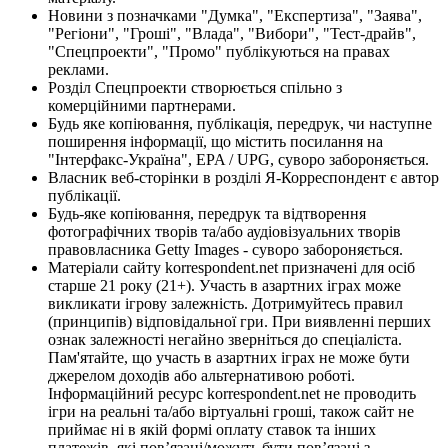
Новини з позначками "Думка", "Експертиза", "Заява",
"Регіони", "Гроші", "Влада", "Вибори", "Тест-драйв",
"Спецпроекти", "Промо" публікуються на правах
реклами.
Розділ Спецпроекти створюється спільно з
комерційними партнерами.
Будь яке копіювання, публікація, передрук, чи наступне
поширення інформації, що містить посилання на
"Інтерфакс-Україна", EPA / UPG, суворо забороняється.
Власник веб-сторінки в розділі Я-Корреспондент є автор
публікації.
Будь-яке копіювання, передрук та відтворення
фотографічних творів та/або аудіовізуальних творів
правовласника Getty Images - суворо забороняється.
Матеріали сайту korrespondent.net призначені для осіб
старше 21 року (21+). Участь в азартних іграх може
викликати ігрову залежність. Дотримуйтесь правил
(принципів) відповідальної гри. При виявленні перших
ознак залежності негайно зверніться до спеціаліста.
Пам'ятайте, що участь в азартних іграх не може бути
джерелом доходів або альтернативою роботі.
Інформаційний ресурс korrespondent.net не проводить
ігри на реальні та/або віртуальні гроші, також сайт не
приймає ні в якій формі оплату ставок та інших
платежів, які пов’язані/можуть бути пов’язані з