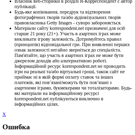
Власник веб-сторінки в розділі Я-Корреспондент є автор
публікації.
Будь-яке копіювання, передрук та відтворення
фотографічних творів та/або аудіовізуальних творів
правовласника Getty Images - суворо забороняється.
Матеріали сайту korrespondent.net призначені для осіб
старше 21 року (21+). Участь в азартних іграх може
викликати ігрову залежність. Дотримуйтесь правил
(принципів) відповідальної гри. При виявленні перших
ознак залежності негайно зверніться до спеціаліста.
Пам'ятайте, що участь в азартних іграх не може бути
джерелом доходів або альтернативою роботі.
Інформаційний ресурс korrespondent.net не проводить
ігри на реальні та/або віртуальні гроші, також сайт не
приймає ні в якій формі оплату ставок та інших
платежів, які пов’язані/можуть бути пов’язані з
азартними іграми, букмекерами чи тоталізаторами. Будь-
які матеріали на інформаційному ресурсі
korrespondent.net публікуються виключно в
інформаційних цілях.
X
Ошибка