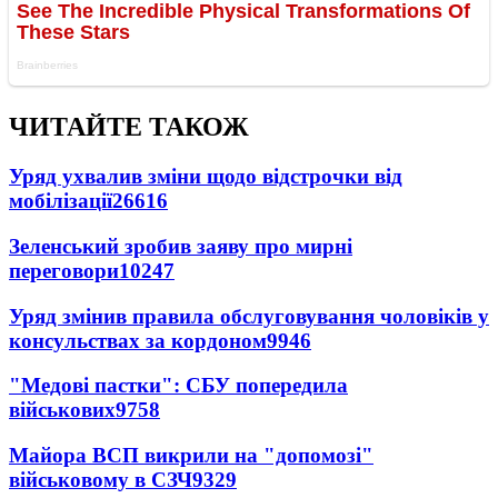
ЧИТАЙТЕ ТАКОЖ
Уряд ухвалив зміни щодо відстрочки від
мобілізації
26616
Зеленський зробив заяву про мирні
переговори
10247
Уряд змінив правила обслуговування чоловіків у
консульствах за кордоном
9946
"Медові пастки": СБУ попередила
військових
9758
Майора ВСП викрили на "допомозі"
військовому в СЗЧ
9329