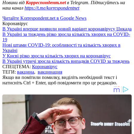
Новини від
Корреспондент.net
в Telegram. Підписуйтесь на
наш канал
https://t.me/korrespondentnet
Читайте Korrespondent.net в Google News
Коронавірус
В Україні вперше виявили новий варіант коронавірусу Цикада
В Україні за тиждень різко зросла кількість хворих на COVID-
19
Нові штами COVID-19: особливості та кількість хворих в
Україні
У Києві різко зросла кількість хворих на коронавірус
В Україні утричі зросла кількість випадків COVID за тиждень
СПЕЦТЕМА:
Коронавірус
ТЕГИ:
вакцина
,
вакцинация
Якщо ви помітили помилку, виділіть необхідний текст і
натисніть Ctrl + Enter, щоб повідомити про це редакцію.