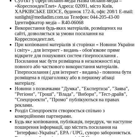
Суб'єкт у сфері онлайн-медіа Назва онлайн-медіа –
«КореспонденТ.net» Адреса: 02091, місто Київ,
ХАРКІВСЬКЕ ШОСЕ, будинок 172-Б, офіс 208/1 E-mail:
sunlight@mediadim.com.ua
Телефон: 044-205-43-00
Ідентифікатор медіа – R40-06068
Використання будь-яких матеріалів, розміщених на
сайті, дозволяється за умови посилання на
Корреспондент.net.
При копіюванні матеріалів зі сторінки « Новини України
і світу» , для інтернет - видань - обов'язкове пряме
відкрите для пошукових систем гіперпосилання .
Посилання має бути розміщена в незалежності від
повного або часткового використання матеріалів.
Гіперпосилання ( для інтернет - видань) - повинна бути
розміщена в підзаголовку або в першому абзаці
матеріалу.
Новини з позначками "Думка", "Експертиза", "Заява",
"Регіони", "Гроші", "Влада", "Вибори", "Тест-драйв",
"Спецпроекти", "Промо" публікуються на правах
реклами.
Розділ Спецпроекти створюється спільно з
комерційними партнерами.
Будь яке копіювання, публікація, передрук, чи наступне
поширення інформації, що містить посилання на
"Інтерфакс-Україна", EPA / UPG, суворо забороняється.