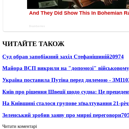
ЧИТАЙТЕ ТАКОЖ
Суд обрав запобіжний захід Стефанішиній
20974
Майора ВСП викрили на "допомозі" військовому
Україна поставила Путіна перед дилемою - ЗМІ
10
Київ про рішення Швеції щодо судна: Це прецеден
На Київщині сталося групове зґвалтування 21-річ
Зеленський зробив заяву про мирні переговори
70
Читати коментарі