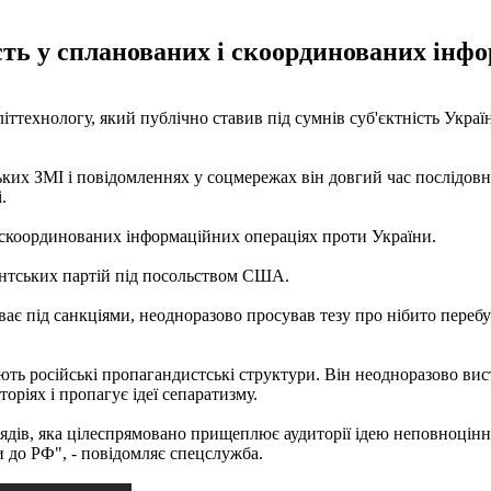
сть у спланованих і скоординованих інф
ттехнологу, який публічно ставив під сумнів суб'єктність Україн
ських ЗМІ і повідомленнях у соцмережах він довгий час послідов
.
і скоординованих інформаційних операціях проти України.
ентських партій під посольством США.
буває під санкціями, неодноразово просував тезу про нібито пере
ь російські пропагандистські структури. Він неодноразово вис
торіях і пропагує ідеї сепаратизму.
ів, яка цілеспрямовано прищеплює аудиторії ідею неповноцінност
ти до РФ", - повідомляє спецслужба.