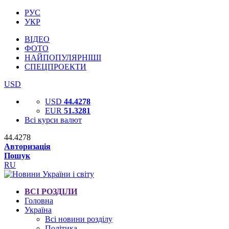
РУС
УКР
ВІДЕО
ФОТО
НАЙПОПУЛЯРНІШІ
СПЕЦПРОЕКТИ
USD
USD
44.4278
EUR
51.3281
Всі курси валют
44.4278
Авторизація
Пошук
RU
ВСІ РОЗДІЛИ
Головна
Україна
Всі новини розділу
Політика