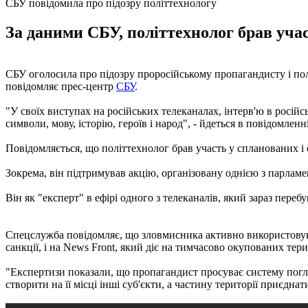
СБУ повідомила про підозру політтехнологу
За даними СБУ, політтехнолог брав уча
СБУ оголосила про підозру проросійському пропагандисту і полі
повідомляє прес-центр
СБУ
.
"У своїх виступах на російських телеканалах, інтерв'ю в росій
символи, мову, історію, героїв і народ", - йдеться в повідомленні
Повідомляється, що політтехнолог брав участь у спланованих 
Зокрема, він підтримував акцію, організовану однією з парлам
Він як "експерт" в ефірі одного з телеканалів, який зараз пере
Спецслужба повідомляє, що зловмисника активно використовуют
санкції, і на News Front, який діє на тимчасово окупованих тери
"Експертизи показали, що пропагандист просуває систему погляд
створити на її місці інші суб'єкти, а частину території приєдна