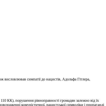
ож висловлював симпатії до нацистів, Адольфа Гітлера,
т. 110 КК), порушення рівноправності громадян залежно від їх
зповсюдженні комуністичної, нацистської символіки і пропаганді