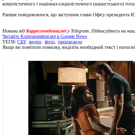
комуністичного і націонал-соціалістичного (нацистського) тотал
Раніше повідомлялося, що заступник глави Офісу президента Ю
Новини від
Корреспондент.net
у Telegram. Підписуйтесь на на
Читайте Korrespondent.net в Google News
ТЕГИ:
СБУ
,
видео
,
фото
,
пропаганда
Якщо ви помітили помилку, виділіть необхідний текст і натисніт