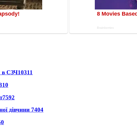
 в СЗЧ
10311
310
т
7592
ної дівчини
7404
50