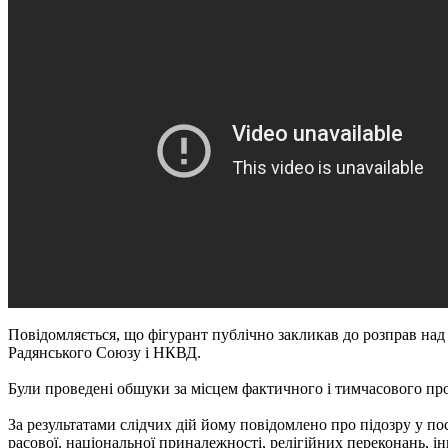
Повідомляється, що фігурант публічно закликав до розправ над 
Радянського Союзу і НКВД.
Були проведені обшуки за місцем фактичного і тимчасового про
За результатами слідчих дій йому повідомлено про підозру у пос
расової, національної приналежності, релігійних переконань, і