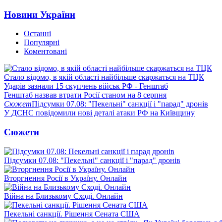
Новини України
Останні
Популярні
Коментовані
Стало відомо, в якій області найбільше скаржаться на ТЦК
Ударів зазнали 15 скупчень військ РФ - Генштаб
Генштаб назвав втрати Росії станом на 8 серпня
Сюжет
Підсумки 07.08: "Пекельні" санкції і "парад" дронів
У ДСНС повідомили нові деталі атаки РФ на Київщину
Сюжети
Підсумки 07.08: "Пекельні" санкції і "парад" дронів
Вторгнення Росії в Україну. Онлайн
Війна на Близькому Сході. Онлайн
Пекельні санкції. Рішення Сената США