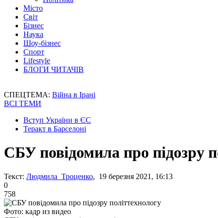
Місто
Світ
Бізнес
Наука
Шоу-бізнес
Спорт
Lifestyle
БЛОГИ ЧИТАЧІВ
СПЕЦТЕМА:
Війна в Ірані
ВСІ ТЕМИ
Вступ України в ЄС
Теракт в Барселоні
СБУ повідомила про підозру п
Текст:
Людмила Троценко
, 19 березня 2021, 16:13
0
758
Фото: кадр из видео