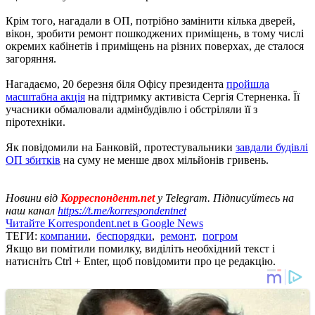
Крім того, нагадали в ОП, потрібно замінити кілька дверей,
вікон, зробити ремонт пошкоджених приміщень, в тому числі
окремих кабінетів і приміщень на різних поверхах, де сталося
загоряння.
Нагадаємо, 20 березня біля Офісу президента
пройшла
масштабна акція
на підтримку активіста Сергія Стерненка. Її
учасники обмалювали адмінбудівлю і обстріляли її з
піротехніки.
Як повідомили на Банковій, протестувальники
завдали будівлі
ОП збитків
на суму не менше двох мільйонів гривень.
Новини від
Корреспондент.net
у Telegram. Підписуйтесь на
наш канал
https://t.me/korrespondentnet
Читайте Korrespondent.net в Google News
ТЕГИ:
компании
,
беспорядки
,
ремонт
,
погром
Якщо ви помітили помилку, виділіть необхідний текст і
натисніть Ctrl + Enter, щоб повідомити про це редакцію.