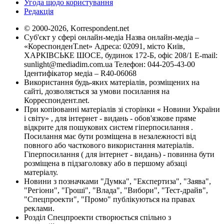
Угода щодо користування
Редакція
© 2000-2026, Korrespondent.net
Суб'єкт у сфері онлайн-медіа Назва онлайн-медіа –
«КореспонденТ.net» Адреса: 02091, місто Київ,
ХАРКІВСЬКЕ ШОСЕ, будинок 172-Б, офіс 208/1 E-mail:
sunlight@mediadim.com.ua
Телефон: 044-205-43-00
Ідентифікатор медіа – R40-06068
Використання будь-яких матеріалів, розміщених на
сайті, дозволяється за умови посилання на
Корреспондент.net.
При копіюванні матеріалів зі сторінки « Новини України
і світу» , для інтернет - видань - обов'язкове пряме
відкрите для пошукових систем гіперпосилання .
Посилання має бути розміщена в незалежності від
повного або часткового використання матеріалів.
Гіперпосилання ( для інтернет - видань) - повинна бути
розміщена в підзаголовку або в першому абзаці
матеріалу.
Новини з позначками "Думка", "Експертиза", "Заява",
"Регіони", "Гроші", "Влада", "Вибори", "Тест-драйв",
"Спецпроекти", "Промо" публікуються на правах
реклами.
Розділ Спецпроекти створюється спільно з