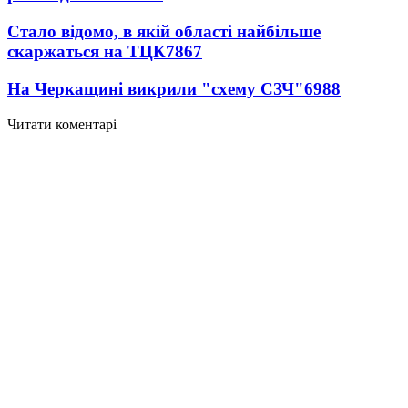
Стало відомо, в якій області найбільше
скаржаться на ТЦК
7867
На Черкащині викрили "схему СЗЧ"
6988
Читати коментарі