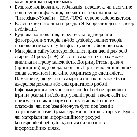
комерційними партнерами.
Будь яке копіювання, публікація, передрук, чи наступне
поширення інформації, що містить посилання на
"Інтерфакс-Україна", EPA / UPG, суворо забороняється.
Власник веб-сторінки в розділі Я-Корреспондент є автор
публікації.
Будь-яке копіювання, передрук та відтворення
фотографічних творів та/або аудіовізуальних творів
правовласника Getty Images - суворо забороняється.
Матеріали сайту korrespondent.net призначені для осіб
старше 21 року (21+). Участь в азартних іграх може
викликати ігрову залежність. Дотримуйтесь правил
(принципів) відповідальної гри. При виявленні перших
ознак залежності негайно зверніться до спеціаліста.
Пам'ятайте, що участь в азартних іграх не може бути
джерелом доходів або альтернативою роботі.
Інформаційний ресурс korrespondent.net не проводить
ігри на реальні та/або віртуальні гроші, також сайт не
приймає ні в якій формі оплату ставок та інших
платежів, які пов’язані/можуть бути пов’язані з
азартними іграми, букмекерами чи тоталізаторами. Будь-
які матеріали на інформаційному ресурсі
korrespondent.net публікуються виключно в
інформаційних цілях.