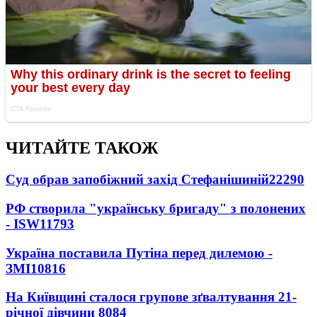
ЧИТАЙТЕ ТАКОЖ
Суд обрав запобіжний захід Стефанішиній
22290
РФ створила "українську бригаду" з полонених
- ISW
11793
Україна поставила Путіна перед дилемою -
ЗМІ
10816
На Київщині сталося групове зґвалтування 21-
річної дівчини
8084