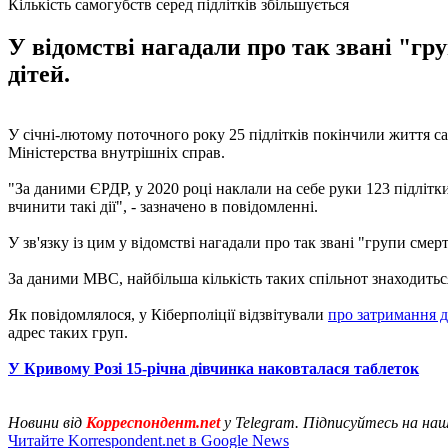
Кількість самогубств серед підлітків збільшується
У відомстві нагадали про так звані "гру
дітей.
У січні-лютому поточного року 25 підлітків покінчили життя сам
Міністерства внутрішніх справ.
"За даними ЄРДР, у 2020 році наклали на себе руки 123 підлітки
вчинити такі дії", - зазначено в повідомленні.
У зв'язку із цим у відомстві нагадали про так звані "групи смерті
За даними МВС, найбільша кількість таких спільнот знаходиться
Як повідомлялося, у Кіберполіції відзвітували
про затримання д
адрес таких груп.
У Кривому Розі 15-річна дівчинка наковталася таблеток
Новини від
Корреспондент.net
у Telegram. Підписуйтесь на на
Читайте Korrespondent.net в Google News