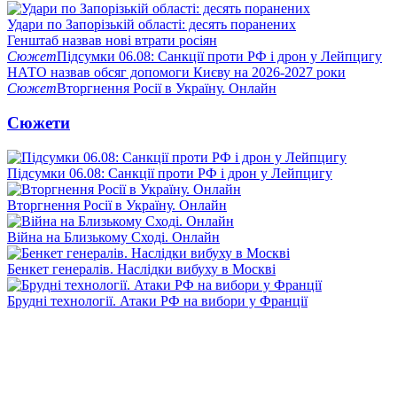
Удари по Запорізькій області: десять поранених
Генштаб назвав нові втрати росіян
Сюжет
Підсумки 06.08: Санкції проти РФ і дрон у Лейпцигу
НАТО назвав обсяг допомоги Києву на 2026-2027 роки
Сюжет
Вторгнення Росії в Україну. Онлайн
Сюжети
Підсумки 06.08: Санкції проти РФ і дрон у Лейпцигу
Вторгнення Росії в Україну. Онлайн
Війна на Близькому Сході. Онлайн
Бенкет генералів. Наслідки вибуху в Москві
Брудні технології. Атаки РФ на вибори у Франції