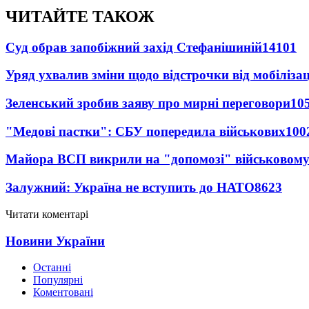
ЧИТАЙТЕ ТАКОЖ
Суд обрав запобіжний захід Стефанішиній
14101
Уряд ухвалив зміни щодо відстрочки від мобілізац
Зеленський зробив заяву про мирні переговори
10
"Медові пастки": СБУ попередила військових
100
Майора ВСП викрили на "допомозі" військовому
Залужний: Україна не вступить до НАТО
8623
Читати коментарі
Новини України
Останні
Популярні
Коментовані