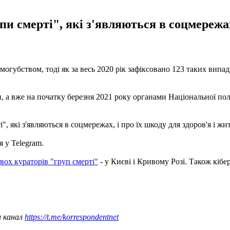
пи смерті", які з'являються в соцмережах
огубством, тоді як за весь 2020 рік зафіксовано 123 таких випад
, а вже на початку березня 2021 року органами Національної полі
", які з'являються в соцмережах, і про їх шкоду для здоров'я і жит
 у Telegram.
вох кураторів "груп смерті"
- у Києві і Кривому Розі. Також кіб
ш канал
https://t.me/korrespondentnet