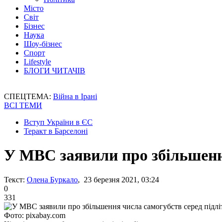
Місто
Світ
Бізнес
Наука
Шоу-бізнес
Спорт
Lifestyle
БЛОГИ ЧИТАЧІВ
СПЕЦТЕМА:
Війна в Ірані
ВСІ ТЕМИ
Вступ України в ЄС
Теракт в Барселоні
У МВС заявили про збільшення
Текст:
Олена Буркало
, 23 березня 2021, 03:24
0
331
Фото: pixabay.com