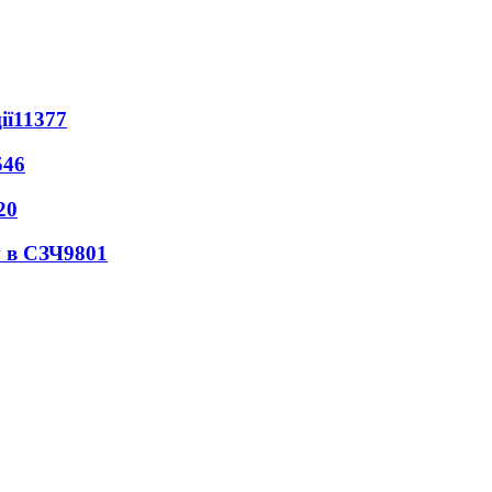
ії
11377
546
20
 в СЗЧ
9801