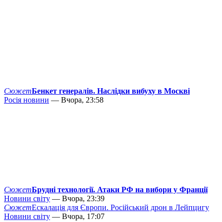
Сюжет
Бенкет генералів. Наслідки вибуху в Москві
Росія новини
— Вчора, 23:58
Сюжет
Брудні технології. Атаки РФ на вибори у Франції
Новини світу
— Вчора, 23:39
Сюжет
Ескалація для Європи. Російський дрон в Лейпцигу
Новини світу
— Вчора, 17:07