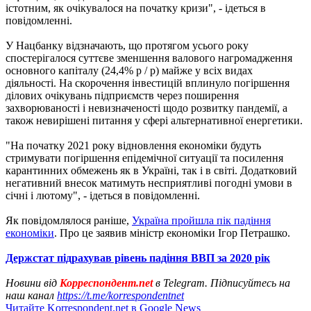
істотним, як очікувалося на початку кризи", - ідеться в
повідомленні.
У Нацбанку відзначають, що протягом усього року
спостерігалося суттєве зменшення валового нагромадження
основного капіталу (24,4% р / р) майже у всіх видах
діяльності. На скорочення інвестицій вплинуло погіршення
ділових очікувань підприємств через поширення
захворюваності і невизначеності щодо розвитку пандемії, а
також невирішені питання у сфері альтернативної енергетики.
"На початку 2021 року відновлення економіки будуть
стримувати погіршення епідемічної ситуації та посилення
карантинних обмежень як в Україні, так і в світі. Додатковий
негативний внесок матимуть несприятливі погодні умови в
січні і лютому", - ідеться в повідомленні.
Як повідомлялося раніше,
Україна пройшла пік падіння
економіки
. Про це заявив міністр економіки Ігор Петрашко.
Держстат підрахував рівень падіння ВВП за 2020 рік
Новини від
Корреспондент.net
в Telegram. Підписуйтесь на
наш канал
https://t.me/korrespondentnet
Читайте Korrespondent.net в Google News