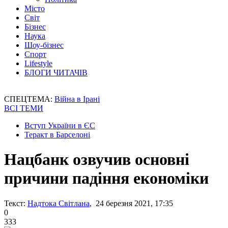
Місто
Світ
Бізнес
Наука
Шоу-бізнес
Спорт
Lifestyle
БЛОГИ ЧИТАЧІВ
СПЕЦТЕМА:
Війна в Ірані
ВСІ ТЕМИ
Вступ України в ЄС
Теракт в Барселоні
Нацбанк озвучив основні
причини падіння економіки
Текст:
Надтока Світлана
, 24 березня 2021, 17:35
0
333