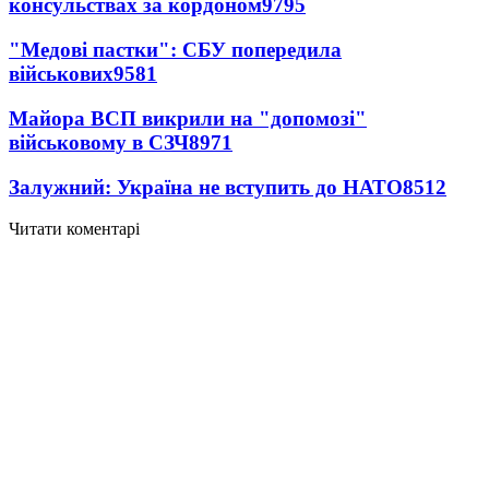
консульствах за кордоном
9795
"Медові пастки": СБУ попередила
військових
9581
Майора ВСП викрили на "допомозі"
військовому в СЗЧ
8971
Залужний: Україна не вступить до НАТО
8512
Читати коментарі