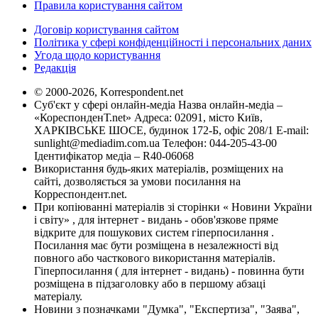
Правила користування сайтом
Договір користування сайтом
Політика у сфері конфіденційності і персональних даних
Угода щодо користування
Редакція
© 2000-2026, Korrespondent.net
Суб'єкт у сфері онлайн-медіа Назва онлайн-медіа –
«КореспонденТ.net» Адреса: 02091, місто Київ,
ХАРКІВСЬКЕ ШОСЕ, будинок 172-Б, офіс 208/1 E-mail:
sunlight@mediadim.com.ua
Телефон: 044-205-43-00
Ідентифікатор медіа – R40-06068
Використання будь-яких матеріалів, розміщених на
сайті, дозволяється за умови посилання на
Корреспондент.net.
При копіюванні матеріалів зі сторінки « Новини України
і світу» , для інтернет - видань - обов'язкове пряме
відкрите для пошукових систем гіперпосилання .
Посилання має бути розміщена в незалежності від
повного або часткового використання матеріалів.
Гіперпосилання ( для інтернет - видань) - повинна бути
розміщена в підзаголовку або в першому абзаці
матеріалу.
Новини з позначками "Думка", "Експертиза", "Заява",