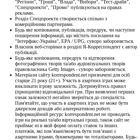
"Регіони", "Гроші", "Влада", "Вибори", "Тест-драйв",
"Спецпроекти", "Промо" публікуються на правах
реклами.
Розділ Спецпроекти створюється спільно з
комерційними партнерами.
Будь яке копіювання, публікація, передрук, чи наступне
поширення інформації, що містить посилання на
"Інтерфакс-Україна", EPA / UPG, суворо забороняється.
Власник веб-сторінки в розділі Я-Корреспондент є автор
публікації.
Будь-яке копіювання, передрук та відтворення
фотографічних творів та/або аудіовізуальних творів
правовласника Getty Images - суворо забороняється.
Матеріали сайту korrespondent.net призначені для осіб
старше 21 року (21+). Участь в азартних іграх може
викликати ігрову залежність. Дотримуйтесь правил
(принципів) відповідальної гри. При виявленні перших
ознак залежності негайно зверніться до спеціаліста.
Пам'ятайте, що участь в азартних іграх не може бути
джерелом доходів або альтернативою роботі.
Інформаційний ресурс korrespondent.net не проводить
ігри на реальні та/або віртуальні гроші, також сайт не
приймає ні в якій формі оплату ставок та інших
платежів, які пов’язані/можуть бути пов’язані з
азартними іграми, букмекерами чи тоталізаторами. Будь-