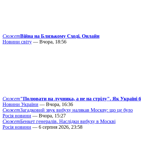
Сюжет
Війна на Близькому Сході. Онлайн
Новини світу
— Вчора, 18:56
Сюжет
"Полювати на лучника, а не на стрілу". Як Україні 
Новини України
— Вчора, 16:36
Сюжет
Загадковий звук вибуху налякав Москву: що це було
Росія новини
— Вчора, 15:27
Сюжет
Бенкет генералів. Наслідки вибуху в Москві
Росія новини
— 6 серпня 2026, 23:58