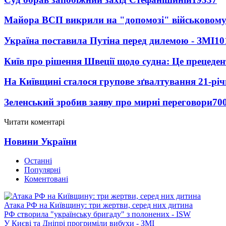
Майора ВСП викрили на "допомозі" військовому
Україна поставила Путіна перед дилемою - ЗМІ
10
Київ про рішення Швеції щодо судна: Це прецеден
На Київщині сталося групове зґвалтування 21-річ
Зеленський зробив заяву про мирні переговори
70
Читати коментарі
Новини України
Останні
Популярні
Коментовані
Атака РФ на Київщину: три жертви, серед них дитина
РФ створила "українську бригаду" з полонених - ISW
У Києві та Дніпрі прогриміли вибухи - ЗМІ