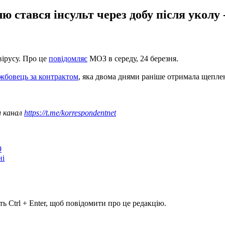
ю стався інсульт через добу після уколу 
вірусу. Про це
повідомляє
МОЗ в середу, 24 березня.
ужбовець за контрактом
, яка двома днями раніше отримала щеплен
ш канал
https://t.me/korrespondentnet
9
ні
ь Ctrl + Enter, щоб повідомити про це редакцію.