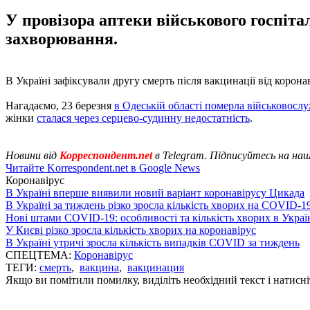
У провізора аптеки військового госпітал
захворювання.
В Україні зафіксували другу смерть після вакцинації від корона
Нагадаємо, 23 березня
в Одеській області померла військовосл
жінки
сталася через серцево-судинну недостатність
.
Новини від
Корреспондент.net
в Telegram. Підписуйтесь на на
Читайте Korrespondent.net в Google News
Коронавірус
В Україні вперше виявили новий варіант коронавірусу Цикада
В Україні за тиждень різко зросла кількість хворих на COVID-1
Нові штами COVID-19: особливості та кількість хворих в Украї
У Києві різко зросла кількість хворих на коронавірус
В Україні утричі зросла кількість випадків COVID за тиждень
СПЕЦТЕМА:
Коронавірус
ТЕГИ:
смерть
,
вакцина
,
вакцинация
Якщо ви помітили помилку, виділіть необхідний текст і натисніт