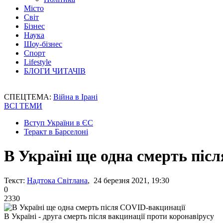
Місто
Світ
Бізнес
Наука
Шоу-бізнес
Спорт
Lifestyle
БЛОГИ ЧИТАЧІВ
СПЕЦТЕМА:
Війна в Ірані
ВСІ ТЕМИ
Вступ України в ЄС
Теракт в Барселоні
В Україні ще одна смерть піс
Текст:
Надтока Світлана
, 24 березня 2021, 19:30
0
2330
В Україні - друга смерть після вакцинації проти коронавірусу