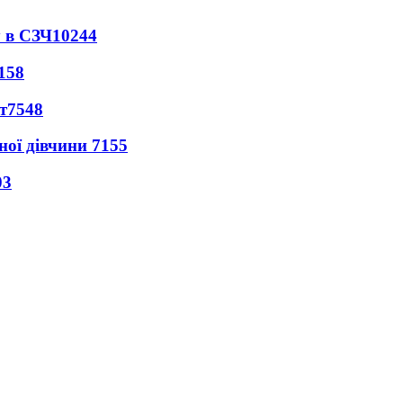
 в СЗЧ
10244
158
т
7548
ної дівчини
7155
03