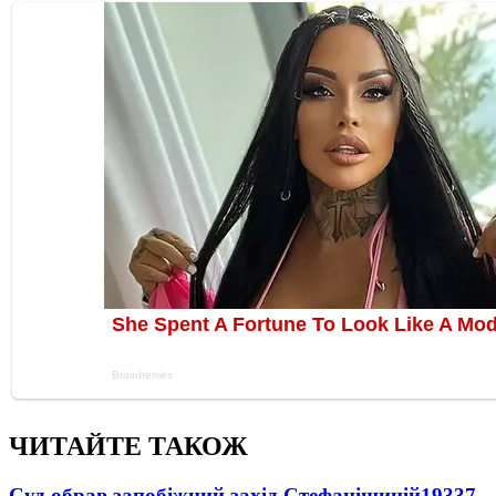
ЧИТАЙТЕ ТАКОЖ
Суд обрав запобіжний захід Стефанішиній
19337