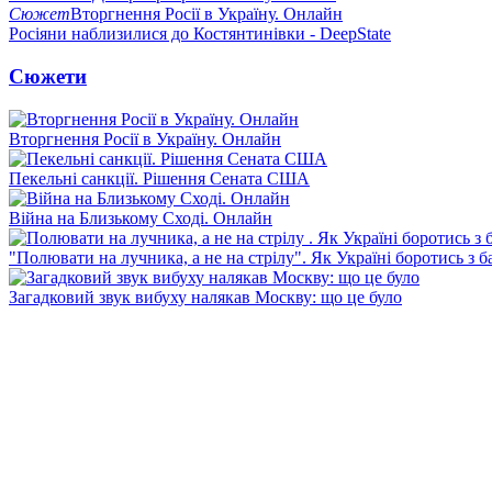
Сюжет
Вторгнення Росії в Україну. Онлайн
Росіяни наблизилися до Костянтинівки - DeepState
Сюжети
Вторгнення Росії в Україну. Онлайн
Пекельні санкції. Рішення Сената США
Війна на Близькому Сході. Онлайн
"Полювати на лучника, а не на стрілу". Як Україні боротись з 
Загадковий звук вибуху налякав Москву: що це було