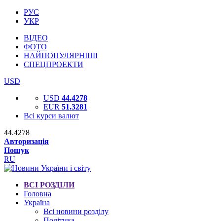
РУС
УКР
ВІДЕО
ФОТО
НАЙПОПУЛЯРНІШІ
СПЕЦПРОЕКТИ
USD
USD
44.4278
EUR
51.3281
Всі курси валют
44.4278
Авторизація
Пошук
RU
ВСІ РОЗДІЛИ
Головна
Україна
Всі новини розділу
Політика