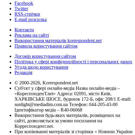
Facebook
Twitter
RSS-стрічки
E-mail розсилка
Контакти
Реклама на сайті
Використання матеріалів korrespondent.net
Правила користування сайтом
Договір користування сайтом
Політика у сфері конфіденційності і персональних даних
Угода щодо користування
Редакція
© 2000-2026, Korrespondent.net
Суб'єкт у сфері онлайн-медіа Назва онлайн-медіа –
«КореспонденТ.net» Адреса: 02091, місто Київ,
ХАРКІВСЬКЕ ШОСЕ, будинок 172-Б, офіс 208/1 E-mail:
sunlight@mediadim.com.ua
Телефон: 044-205-43-00
Ідентифікатор медіа – R40-06068
Використання будь-яких матеріалів, розміщених на
сайті, дозволяється за умови посилання на
Корреспондент.net.
При копіюванні матеріалів зі сторінки « Новини України