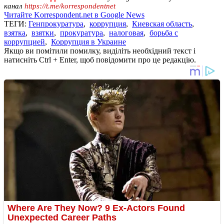
канал
https://t.me/korrespondentnet
Читайте Korrespondent.net в Google News
ТЕГИ:
Генпрокуратура
,
коррупция
,
Киевская область
,
взятка
,
взятки
,
прокуратура
,
налоговая
,
борьба с
коррупцией
,
Коррупция в Украине
Якщо ви помітили помилку, виділіть необхідний текст і
натисніть Ctrl + Enter, щоб повідомити про це редакцію.