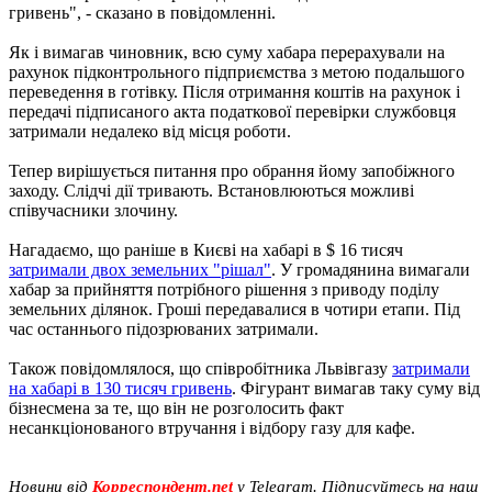
гривень", - сказано в повідомленні.
Як і вимагав чиновник, всю суму хабара перерахували на
рахунок підконтрольного підприємства з метою подальшого
переведення в готівку. Після отримання коштів на рахунок і
передачі підписаного акта податкової перевірки службовця
затримали недалеко від місця роботи.
Тепер вирішується питання про обрання йому запобіжного
заходу. Слідчі дії тривають. Встановлюються можливі
співучасники злочину.
Нагадаємо, що раніше в Києві на хабарі в $ 16 тисяч
затримали двох земельних "рішал"
. У громадянина вимагали
хабар за прийняття потрібного рішення з приводу поділу
земельних ділянок. Гроші передавалися в чотири етапи. Під
час останнього підозрюваних затримали.
Також повідомлялося, що співробітника Львівгазу
затримали
на хабарі в 130 тисяч гривень
. Фігурант вимагав таку суму від
бізнесмена за те, що він не розголосить факт
несанкціонованого втручання і відбору газу для кафе.
Новини від
Корреспондент.net
у Telegram. Підписуйтесь на наш