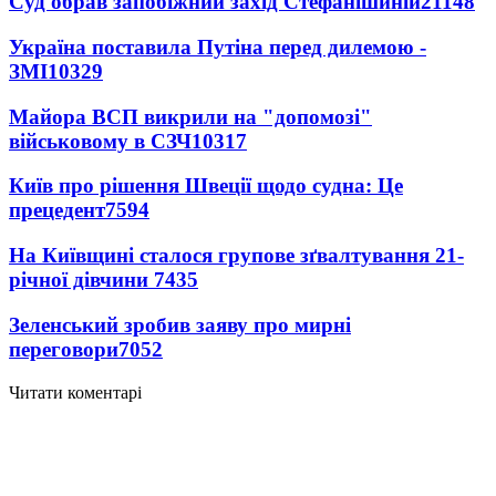
Суд обрав запобіжний захід Стефанішиній
21148
Україна поставила Путіна перед дилемою -
ЗМІ
10329
Майора ВСП викрили на "допомозі"
військовому в СЗЧ
10317
Київ про рішення Швеції щодо судна: Це
прецедент
7594
На Київщині сталося групове зґвалтування 21-
річної дівчини
7435
Зеленський зробив заяву про мирні
переговори
7052
Читати коментарі