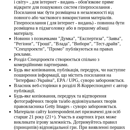
і світу» , для інтернет - видань - обов'язкове пряме
відкрите для пошукових систем гіперпосилання .
Посилання має бути розміщена в незалежності від
повного або часткового використання матеріалів.
Гіперпосилання ( для інтернет - видань) - повинна бути
розміщена в підзаголовку або в першому абзаці
матеріалу.
Новини з позначками "Думка", "Експертиза", "Заява",
"Регіони", "Гроші", "Влада", "Вибори", "Тест-драйв",
"Спецпроекти", "Промо" публікуються на правах
реклами.
Розділ Спецпроекти створюється спільно з
комерційними партнерами.
Будь яке копіювання, публікація, передрук, чи наступне
поширення інформації, що містить посилання на
"Інтерфакс-Україна", EPA / UPG, суворо забороняється.
Власник веб-сторінки в розділі Я-Корреспондент є автор
публікації.
Будь-яке копіювання, передрук та відтворення
фотографічних творів та/або аудіовізуальних творів
правовласника Getty Images - суворо забороняється.
Матеріали сайту korrespondent.net призначені для осіб
старше 21 року (21+). Участь в азартних іграх може
викликати ігрову залежність. Дотримуйтесь правил
(принципів) відповідальної гри. При виявленні перших