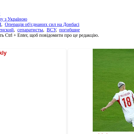
у
йну з Україною
І
,
Операція об'єднаних сил на Донбасі
енский
,
сепаратисты
,
ВСУ
,
погибшие
ь Ctrl + Enter, щоб повідомити про це редакцію.