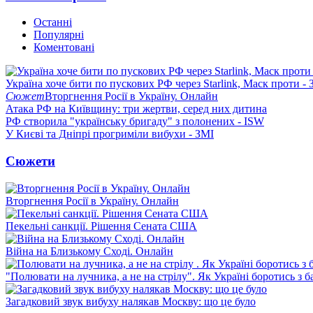
Останні
Популярні
Коментовані
Україна хоче бити по пускових РФ через Starlink, Маск проти - 
Сюжет
Вторгнення Росії в Україну. Онлайн
Атака РФ на Київщину: три жертви, серед них дитина
РФ створила "українську бригаду" з полонених - ISW
У Києві та Дніпрі прогриміли вибухи - ЗМІ
Сюжети
Вторгнення Росії в Україну. Онлайн
Пекельні санкції. Рішення Сената США
Війна на Близькому Сході. Онлайн
"Полювати на лучника, а не на стрілу". Як Україні боротись з 
Загадковий звук вибуху налякав Москву: що це було