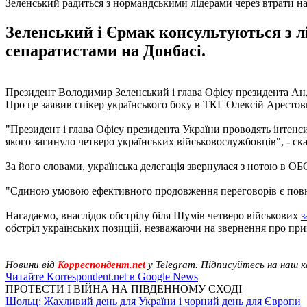
Зеленський радиться з нормандськими лідерами через втрати н
Зеленський і Єрмак консультуються з 
сепаратистами на Донбасі.
Президент Володимир Зеленський і глава Офісу президента Анд
Про це заявив спікер українського боку в ТКГ Олексій Арестови
"Президент і глава Офісу президента України проводять інтен
якого загинуло четверо українських військовослужбовців", - ск
За його словами, українська делегація звернулася з нотою в ОБС
"Єдиною умовою ефективного продовження переговорів є повн
Нагадаємо, внаслідок обстрілу біля Шумів четверо військових
з
обстріл українських позицій, незважаючи на звернення про пр
Новини від
Корреспондент.net
у Telegram. Підписуйтесь на наш 
Читайте Korrespondent.net в Google News
ПРОТЕСТИ І ВІЙНА НА ПІВДЕННОМУ СХОДІ
Шольц: Жахливий день для України і чорний день для Європи