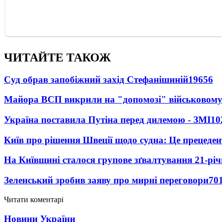
ЧИТАЙТЕ ТАКОЖ
Суд обрав запобіжний захід Стефанішиній
19656
Майора ВСП викрили на "допомозі" військовому
Україна поставила Путіна перед дилемою - ЗМІ
10
Київ про рішення Швеції щодо судна: Це прецеден
На Київщині сталося групове зґвалтування 21-річ
Зеленський зробив заяву про мирні переговори
70
Читати коментарі
Новини України