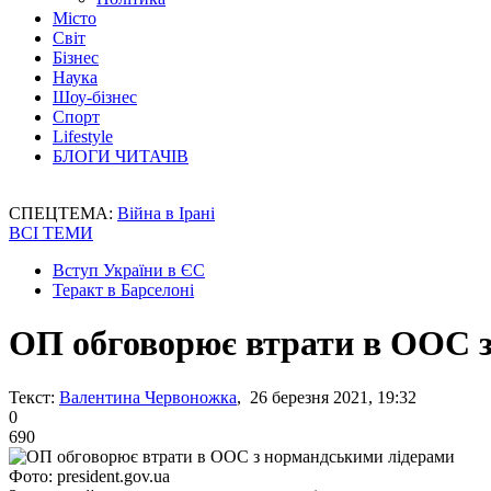
Місто
Світ
Бізнес
Наука
Шоу-бізнес
Спорт
Lifestyle
БЛОГИ ЧИТАЧІВ
СПЕЦТЕМА:
Війна в Ірані
ВСІ ТЕМИ
Вступ України в ЄС
Теракт в Барселоні
ОП обговорює втрати в ООС 
Текст:
Валентина Червоножка
, 26 березня 2021, 19:32
0
690
Фото: president.gov.ua