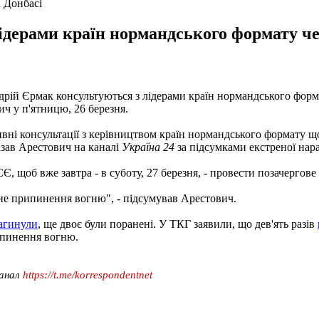
а Донбасі
лідерами країн нормандського формату ч
рій Єрмак консультуються з лідерами країн нормандського форм
ч у п'ятницю, 26 березня.
сивні консультації з керівництвом країн нормандського формату
азав Арестович на каналі
Україна 24
за підсумками екстреної нара
Є, щоб вже завтра - в суботу, 27 березня, - провести позачергове 
е припинення вогню", - підсумував Арестович.
агинули
, ще двоє були поранені. У ТКГ заявили, що дев'ять разів
ипинення вогню.
канал
https://t.me/korrespondentnet