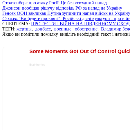
Столтенберг про атаку Росії: Це безрозсудний напад
Джонсон пообіцяв рішучу відповідь РФ за напад на Україну
Генсек ООН закликав Путіна зупинити напад військ на Україн
Сюжет
"Ви будете прокляті". Російські діячі культури - про ві
СПЕЦТЕМА:
ПРОТЕСТИ І ВІЙНА НА ПІВДЕННОМУ СХОД
ТЕГИ:
жертвы
,
донбасс
,
военные
,
обострение
,
Владимир Зел
Якщо ви помітили помилку, виділіть необхідний текст і натисніт