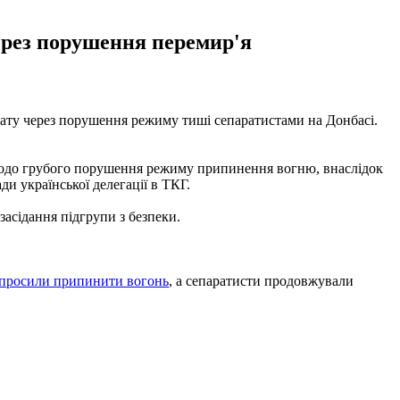
ерез порушення перемир'я
ату через порушення режиму тиші сепаратистами на Донбасі.
 щодо грубого порушення режиму припинення вогню, внаслідок
ди української делегації в ТКГ.
засідання підгрупи з безпеки.
просили припинити вогонь
, а сепаратисти продовжували