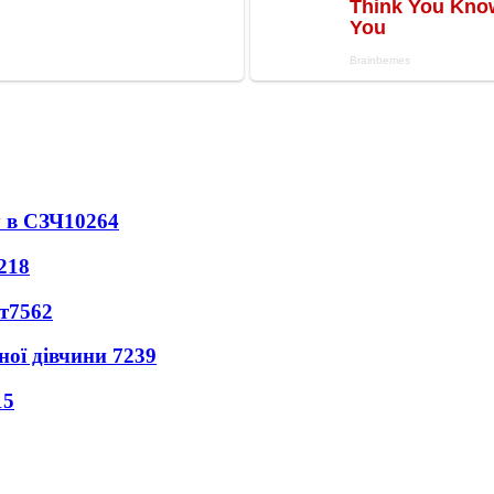
 в СЗЧ
10264
218
т
7562
ної дівчини
7239
15