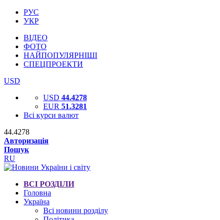
РУС
УКР
ВІДЕО
ФОТО
НАЙПОПУЛЯРНІШІ
СПЕЦПРОЕКТИ
USD
USD
44.4278
EUR
51.3281
Всі курси валют
44.4278
Авторизація
Пошук
RU
ВСІ РОЗДІЛИ
Головна
Україна
Всі новини розділу
Політика