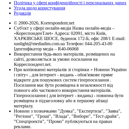
Політика у сфері конфіденційності і персональних даних
Угода щодо користування
Редакція
© 2000-2026, Korrespondent.net
Суб'єкт у сфері онлайн-медіа Назва онлайн-медіа –
«КореспонденТ.net» Адреса: 02091, місто Київ,
ХАРКІВСЬКЕ ШОСЕ, будинок 172-Б, офіс 208/1 E-mail:
sunlight@mediadim.com.ua
Телефон: 044-205-43-00
Ідентифікатор медіа – R40-06068
Використання будь-яких матеріалів, розміщених на
сайті, дозволяється за умови посилання на
Корреспондент.net.
При копіюванні матеріалів зі сторінки « Новини України
і світу» , для інтернет - видань - обов'язкове пряме
відкрите для пошукових систем гіперпосилання .
Посилання має бути розміщена в незалежності від
повного або часткового використання матеріалів.
Гіперпосилання ( для інтернет - видань) - повинна бути
розміщена в підзаголовку або в першому абзаці
матеріалу.
Новини з позначками "Думка", "Експертиза", "Заява",
"Регіони", "Гроші", "Влада", "Вибори", "Тест-драйв",
"Спецпроекти", "Промо" публікуються на правах
реклами.