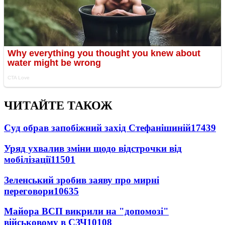
ЧИТАЙТЕ ТАКОЖ
Суд обрав запобіжний захід Стефанішиній
17439
Уряд ухвалив зміни щодо відстрочки від
мобілізації
11501
Зеленський зробив заяву про мирні
переговори
10635
Майора ВСП викрили на "допомозі"
військовому в СЗЧ
10108