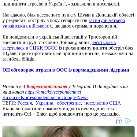
припинити агресію в Україні", - зазначили в посольстві.
Нагадаємо, біля населеного пункту Шуми в Донецькій області
у результаті обстрілу з боку сепаратистів
загинули четверо
українських військових
, ще двоє отримали поранення.
Як повідомили в українській делегації у Тристоронній
контактній групі стосовно Донбасу, вони
дев'ять разів
зверталася в СЦКК ОБСЄ
із проханням зупинити обстріл біля
Шумів, проте противник не припинив вогонь, незважаючи на
загибель бійців.
ОП обговорює втрати в ООС із нормандськими лідерами
Новини від
Корреспондент.net
у Telegram. Підписуйтесь на
наш канал
https://t.me/korrespondentnet
Читайте Korrespondent.net в Google News
ТЕГИ:
Россия
,
Украина
,
обострение
,
посольство США
Якщо ви помітили помилку, виділіть необхідний текст і
натисніть Ctrl + Enter, щоб повідомити про це редакцію.