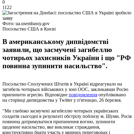
0
1122
Фото: ua.usembassy.gov
Посольство США в Києві
В американському дипвідомстві
заявили, що засмучені загибеллю
чотирьох захисників України і що "РФ
повинна зупинити насильство".
Посольство Сполучених Штатів в Україні відреагувало на
загибель чотирьох військових у зоні ООС, закликавши Росію
припинити агресію. Відповідне
повідомлення
опубліковано
на сторінці дипвідомства у Twitter у п'ятницю, 26 березня.
"Ми глибоко засмучені загибеллю чотирьох українських
солдатів сьогодні в результаті обстрілу поблизу м. Шуми. Росія
повинна дотримуватися припинення вогню, зупинити
щоденне насильство, яке викликає страждання,
конструктивно брати участь у мирних переговорах і