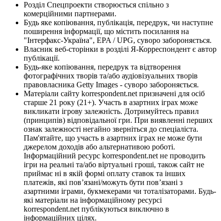
Розділ Спецпроекти створюється спільно з
комерційними партнерами.
Будь яке копіювання, публікація, передрук, чи наступне
поширення інформації, що містить посилання на
"Інтерфакс-Україна", EPA / UPG, суворо забороняється.
Власник веб-сторінки в розділі Я-Корреспондент є автор
публікації.
Будь-яке копіювання, передрук та відтворення
фотографічних творів та/або аудіовізуальних творів
правовласника Getty Images - суворо забороняється.
Матеріали сайту korrespondent.net призначені для осіб
старше 21 року (21+). Участь в азартних іграх може
викликати ігрову залежність. Дотримуйтесь правил
(принципів) відповідальної гри. При виявленні перших
ознак залежності негайно зверніться до спеціаліста.
Пам'ятайте, що участь в азартних іграх не може бути
джерелом доходів або альтернативою роботі.
Інформаційний ресурс korrespondent.net не проводить
ігри на реальні та/або віртуальні гроші, також сайт не
приймає ні в якій формі оплату ставок та інших
платежів, які пов’язані/можуть бути пов’язані з
азартними іграми, букмекерами чи тоталізаторами. Будь-
які матеріали на інформаційному ресурсі
korrespondent.net публікуються виключно в
інформаційних цілях.