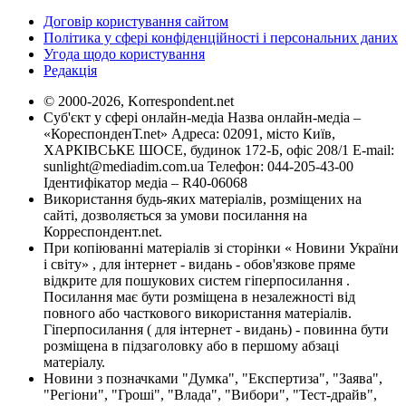
Договір користування сайтом
Політика у сфері конфіденційності і персональних даних
Угода щодо користування
Редакція
© 2000-2026, Korrespondent.net
Суб'єкт у сфері онлайн-медіа Назва онлайн-медіа –
«КореспонденТ.net» Адреса: 02091, місто Київ,
ХАРКІВСЬКЕ ШОСЕ, будинок 172-Б, офіс 208/1 E-mail:
sunlight@mediadim.com.ua
Телефон: 044-205-43-00
Ідентифікатор медіа – R40-06068
Використання будь-яких матеріалів, розміщених на
сайті, дозволяється за умови посилання на
Корреспондент.net.
При копіюванні матеріалів зі сторінки « Новини України
і світу» , для інтернет - видань - обов'язкове пряме
відкрите для пошукових систем гіперпосилання .
Посилання має бути розміщена в незалежності від
повного або часткового використання матеріалів.
Гіперпосилання ( для інтернет - видань) - повинна бути
розміщена в підзаголовку або в першому абзаці
матеріалу.
Новини з позначками "Думка", "Експертиза", "Заява",
"Регіони", "Гроші", "Влада", "Вибори", "Тест-драйв",