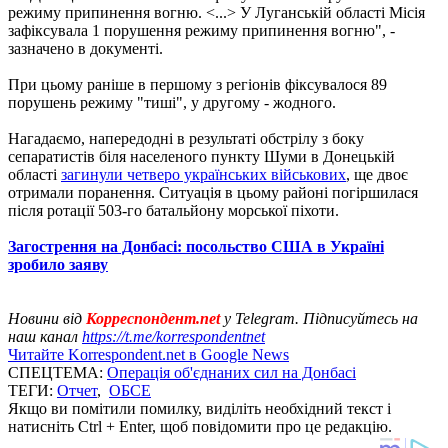
режиму припинення вогню. <...> У Луганській області Місія
зафіксувала 1 порушення режиму припинення вогню", -
зазначено в документі.
При цьому раніше в першому з регіонів фіксувалося 89
порушень режиму "тиші", у другому - жодного.
Нагадаємо, напередодні в результаті обстрілу з боку
сепаратистів біля населеного пункту Шуми в Донецькій
області
загинули четверо українських військових
, ще двоє
отримали поранення. Ситуація в цьому районі погіршилася
після ротації 503-го батальйону морської піхоти.
Загострення на Донбасі: посольство США в Україні
зробило заяву
Новини від
Корреспондент.net
у Telegram. Підписуйтесь на
наш канал
https://t.me/korrespondentnet
Читайте Korrespondent.net в Google News
СПЕЦТЕМА:
Операція об'єднаних сил на Донбасі
ТЕГИ:
Отчет
,
ОБСЕ
Якщо ви помітили помилку, виділіть необхідний текст і
натисніть Ctrl + Enter, щоб повідомити про це редакцію.