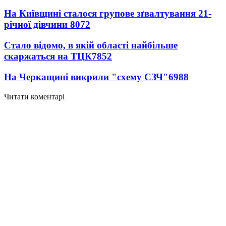
На Київщині сталося групове зґвалтування 21-
річної дівчини
8072
Стало відомо, в якій області найбільше
скаржаться на ТЦК
7852
На Черкащині викрили "схему СЗЧ"
6988
Читати коментарі