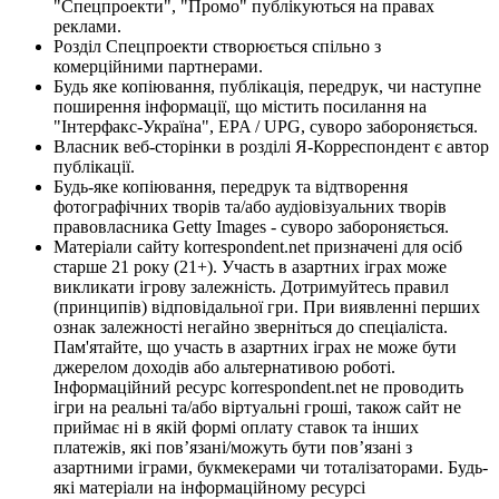
"Спецпроекти", "Промо" публікуються на правах
реклами.
Розділ Спецпроекти створюється спільно з
комерційними партнерами.
Будь яке копіювання, публікація, передрук, чи наступне
поширення інформації, що містить посилання на
"Інтерфакс-Україна", EPA / UPG, суворо забороняється.
Власник веб-сторінки в розділі Я-Корреспондент є автор
публікації.
Будь-яке копіювання, передрук та відтворення
фотографічних творів та/або аудіовізуальних творів
правовласника Getty Images - суворо забороняється.
Матеріали сайту korrespondent.net призначені для осіб
старше 21 року (21+). Участь в азартних іграх може
викликати ігрову залежність. Дотримуйтесь правил
(принципів) відповідальної гри. При виявленні перших
ознак залежності негайно зверніться до спеціаліста.
Пам'ятайте, що участь в азартних іграх не може бути
джерелом доходів або альтернативою роботі.
Інформаційний ресурс korrespondent.net не проводить
ігри на реальні та/або віртуальні гроші, також сайт не
приймає ні в якій формі оплату ставок та інших
платежів, які пов’язані/можуть бути пов’язані з
азартними іграми, букмекерами чи тоталізаторами. Будь-
які матеріали на інформаційному ресурсі