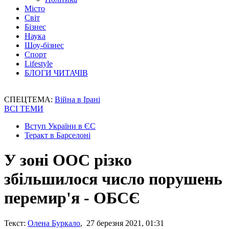
Місто
Світ
Бізнес
Наука
Шоу-бізнес
Спорт
Lifestyle
БЛОГИ ЧИТАЧІВ
СПЕЦТЕМА:
Війна в Ірані
ВСІ ТЕМИ
Вступ України в ЄС
Теракт в Барселоні
У зоні ООС різко
збільшилося число порушень
перемир'я - ОБСЄ
Текст:
Олена Буркало
, 27 березня 2021, 01:31