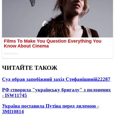
ЧИТАЙТЕ ТАКОЖ
Суд обрав запобіжний захід Стефанішиній
22287
РФ створила "українську бригаду" з полонених
- ISW
11745
Україна поставила Путіна перед дилемою -
ЗМІ
10814