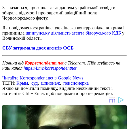
Зазначається, що жінка за завданням української розвідки
збирала відомості про окремий авіаційний полк
Чорноморського флоту.
Як повідомлялося раніше, українська контррозвідка викрила і
припинила
шпигунську діяльність агента білоруського КДБ
у
Волинській області.
СБУ затримала двох агентів ФСБ
Новини від
Корреспондент.net
в Telegram. Підписуйтесь на
наш канал
https://t.me/korrespondentnet
Читайте Korrespondent.net в Google News
ТЕГИ:
Крым
,
суд
,
шпионаж
,
пенсионерка
Якщо ви помітили помилку, виділіть необхідний текст і
натисніть Ctrl + Enter, щоб повідомити про це редакцію.