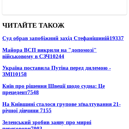
ЧИТАЙТЕ ТАКОЖ
Суд обрав запобіжний захід Стефанішиній
19337
Майора ВСП викрили на "допомозі"
військовому в СЗЧ
10244
Україна поставила Путіна перед дилемою -
ЗМІ
10158
Київ про рішення Швеції щодо судна: Це
прецедент
7548
На Київщині сталося групове зґвалтування 21-
річної дівчини
7155
Зеленський зробив заяву про мирні
переговори
7003