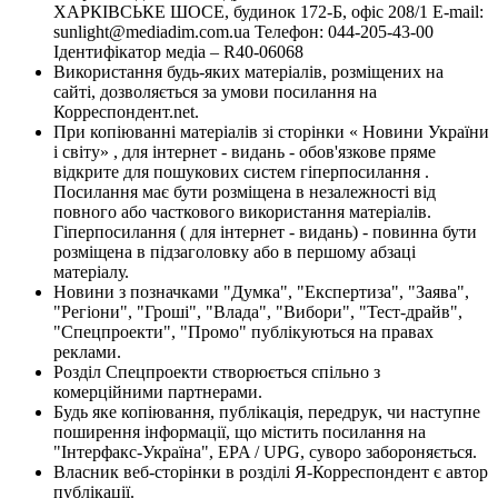
ХАРКІВСЬКЕ ШОСЕ, будинок 172-Б, офіс 208/1 E-mail:
sunlight@mediadim.com.ua
Телефон: 044-205-43-00
Ідентифікатор медіа – R40-06068
Використання будь-яких матеріалів, розміщених на
сайті, дозволяється за умови посилання на
Корреспондент.net.
При копіюванні матеріалів зі сторінки « Новини України
і світу» , для інтернет - видань - обов'язкове пряме
відкрите для пошукових систем гіперпосилання .
Посилання має бути розміщена в незалежності від
повного або часткового використання матеріалів.
Гіперпосилання ( для інтернет - видань) - повинна бути
розміщена в підзаголовку або в першому абзаці
матеріалу.
Новини з позначками "Думка", "Експертиза", "Заява",
"Регіони", "Гроші", "Влада", "Вибори", "Тест-драйв",
"Спецпроекти", "Промо" публікуються на правах
реклами.
Розділ Спецпроекти створюється спільно з
комерційними партнерами.
Будь яке копіювання, публікація, передрук, чи наступне
поширення інформації, що містить посилання на
"Інтерфакс-Україна", EPA / UPG, суворо забороняється.
Власник веб-сторінки в розділі Я-Корреспондент є автор
публікації.