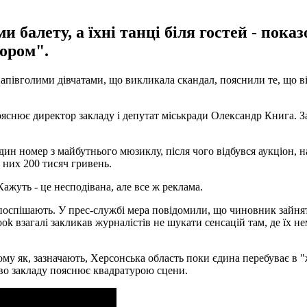
ми балету, а їхні танці біля гостей - пок
чором".
 напівголими дівчатами, що викликала скандал, пояснили те, що в
 пояснює директор закладу і депутат міськради Олександр Книга. З
один номер з майбутнього мюзиклу, після чого відбувся аукціон, н
а них 200 тисяч гривень.
Кажуть - це несподівана, але все ж реклама.
оспішають. У прес-службі мера повідомили, що чиновник зайнятий,
ok взагалі закликав журналістів не шукати сенсацій там, де їх нем
му як, зазначають, Херсонська область поки єдина перебуває в "ж
цтво закладу пояснює квадратурою сцени.