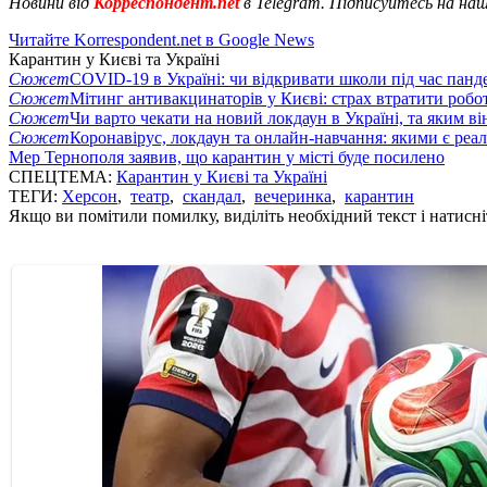
Новини від
Корреспондент.net
в Telegram. Підписуйтесь на на
Читайте Korrespondent.net в Google News
Карантин у Києві та Україні
Сюжет
COVID-19 в Україні: чи відкривати школи під час панде
Сюжет
Мітинг антивакцинаторів у Києві: страх втратити робо
Сюжет
Чи варто чекати на новий локдаун в Україні, та яким ві
Сюжет
Коронавірус, локдаун та онлайн-навчання: якими є реал
Мер Тернополя заявив, що карантин у місті буде посилено
СПЕЦТЕМА:
Карантин у Києві та Україні
ТЕГИ:
Херсон
,
театр
,
скандал
,
вечеринка
,
карантин
Якщо ви помітили помилку, виділіть необхідний текст і натисніт