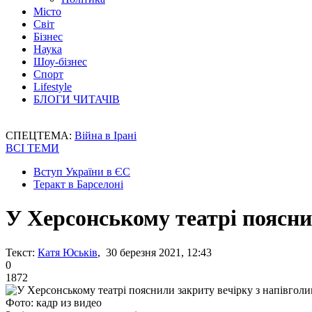
Місто
Світ
Бізнес
Наука
Шоу-бізнес
Спорт
Lifestyle
БЛОГИ ЧИТАЧІВ
СПЕЦТЕМА:
Війна в Ірані
ВСІ ТЕМИ
Вступ України в ЄС
Теракт в Барселоні
У Херсонському театрі поясни
Текст:
Катя Юськів
, 30 березня 2021, 12:43
0
1872
Фото: кадр из видео