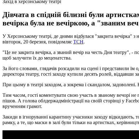
Захід в херсонському театрі
Дівчата в спідній білизні були артистка
вечірка була не вечіркою, а "званим ве
У Херсонському театрі, де днями відбулася "закрита вечірка" з
вівторок, 20 березня, повідомляє
ТСН
.
"Це не закрита вечірка, а званий вечір на честь Дня театру", -
щоб залучити їх до меценатства.
За його словами, глядачів розсадили на сцені і представили їм 
директора театру, гості заходу купили десять ролей, віддавши з
При цьому в театрі заходом, а зокрема і скандалом, задоволені. 
Тим часом, гості коментувати свою участь в званому вечорі не п
пішов. А голова облдержадміністрації на своїй сторінці у Facebo
врученням грамот.
Закиди в ігноруванні карантину учасники заходу відкидають, то
рамку, а те, що маски в залі були тільки на артистках, керівни