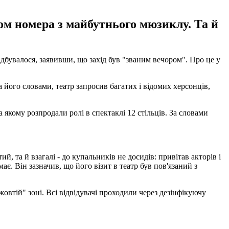
азом номера з майбутнього мюзиклу. Та й
ідбувалося, заявивши, що захід був "званим вечором". Про це у
а його словами, театр запросив багатих і відомих херсонців,
а якому розпродали ролі в спектаклі 12 стільців. За словами
 та й взагалі - до купальників не досидів: привітав акторів і
ає. Він зазначив, що його візит в театр був пов'язаний з
овтій" зоні. Всі відвідувачі проходили через дезінфікуючу