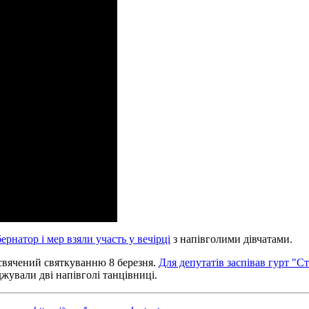
ернатор і мер взяли участь у вечірці
з напівголими дівчатами.
исвячений святкуванню 8 березня.
Для депутатів заспівав гурт "С
джували дві напівголі танцівниці.