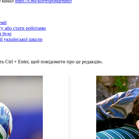
ш канал
https://t.me/korrespondentnet
мії
ту або стати роботами
н буде
ії української школи
ь Ctrl + Enter, щоб повідомити про це редакцію.