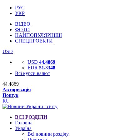
РУС
УКР
ВІДЕО
ФОТО
НАЙПОПУЛЯРНІШІ
СПЕЦПРОЕКТИ
USD
USD
44.4869
EUR
51.3348
Всі курси валют
44.4869
Авторизація
Пошук
RU
ВСІ РОЗДІЛИ
Головна
Україна
Всі новини розділу
Політика