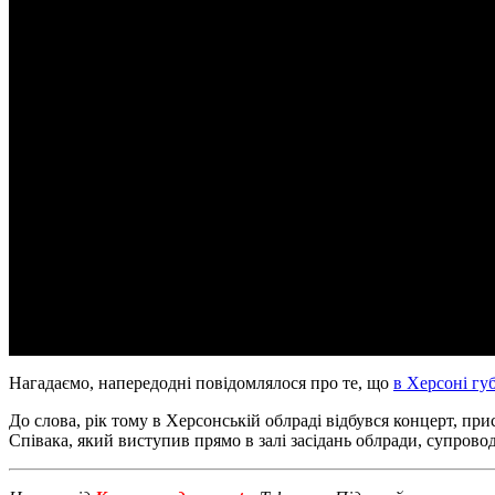
Нагадаємо, напередодні повідомлялося про те, що
в Херсоні губ
До слова, рік тому в Херсонській облраді відбувся концерт, пр
Співака, який виступив прямо в залі засідань облради, супрово