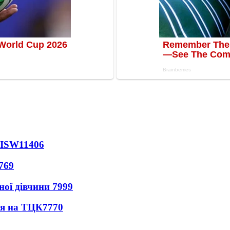
 ISW
11406
769
ної дівчини
7999
ся на ТЦК
7770