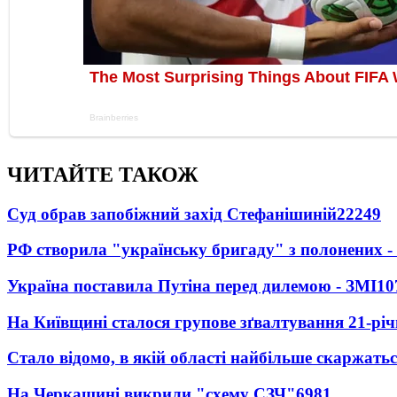
ЧИТАЙТЕ ТАКОЖ
Суд обрав запобіжний захід Стефанішиній
22249
РФ створила "українську бригаду" з полонених -
Україна поставила Путіна перед дилемою - ЗМІ
10
На Київщині сталося групове зґвалтування 21-річ
Стало відомо, в якій області найбільше скаржать
На Черкащині викрили "схему СЗЧ"
6981