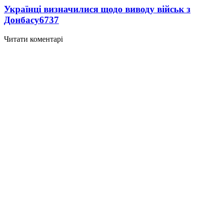
Українці визначилися щодо виводу військ з
Донбасу
6737
Читати коментарі