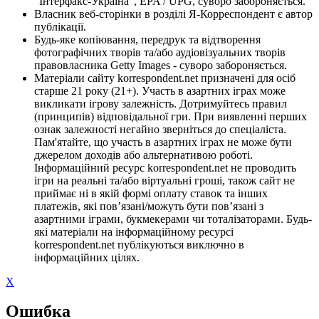
"Інтерфакс-Україна", EPA / UPG, суворо забороняється.
Власник веб-сторінки в розділі Я-Корреспондент є автор
публікації.
Будь-яке копіювання, передрук та відтворення
фотографічних творів та/або аудіовізуальних творів
правовласника Getty Images - суворо забороняється.
Матеріали сайту korrespondent.net призначені для осіб
старше 21 року (21+). Участь в азартних іграх може
викликати ігрову залежність. Дотримуйтесь правил
(принципів) відповідальної гри. При виявленні перших
ознак залежності негайно зверніться до спеціаліста.
Пам'ятайте, що участь в азартних іграх не може бути
джерелом доходів або альтернативою роботі.
Інформаційний ресурс korrespondent.net не проводить
ігри на реальні та/або віртуальні гроші, також сайт не
приймає ні в якій формі оплату ставок та інших
платежів, які пов’язані/можуть бути пов’язані з
азартними іграми, букмекерами чи тоталізаторами. Будь-
які матеріали на інформаційному ресурсі
korrespondent.net публікуються виключно в
інформаційних цілях.
X
Ошибка