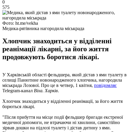
0
575
Фото: ht.me/vekha
Медика-рятівника нагородила міськрада
Хлопчик знаходиться у відділенні
реанімації лікарні, за його життя
продовжують боротися лікарі.
У Харківській області фельдшера, який дістав з ями туалету в
селищі Панютине новонародженого хлопчика, нагородила
міськрада Лозової. Про це в четвер, 1 квітня,
повідомляє
Telegram-канал
Віха. Харків
.
Хлопчик знаходиться у відділенні реанімації, за його життя
борються лікарі.
"Після прибуття на місце події фельдшер бригади екстреної
медичної допомоги, не втрачаючи ні хвилини, самостійно
зірвав дошки на підлозі туалету і дістав дитину з ями.