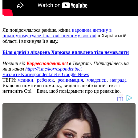
Як повідомлялося раніше, жінка
народила дитину в
покинутому туалеті на залізничному вокзалі
в Харківській
області і викинула її в яму.
Біля однієї з лікарень Харкова виявлено тіло немовляти
Новини від
Корреспондент.net
в Telegram. Підписуйтесь на
наш канал
https://t.me/korrespondentnet
Читайте Korrespondent.net в Google News
ТЕГИ:
медики
,
ребенок
,
реанимация
,
младенец
,
награда
Якщо ви помітили помилку, виділіть необхідний текст і
натисніть Ctrl + Enter, щоб повідомити про це редакцію.