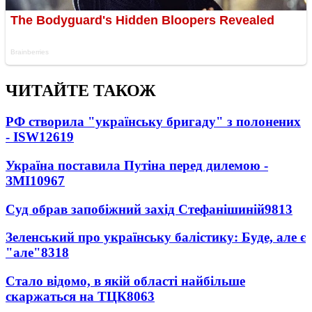
ЧИТАЙТЕ ТАКОЖ
РФ створила "українську бригаду" з полонених
- ISW
12619
Україна поставила Путіна перед дилемою -
ЗМІ
10967
Суд обрав запобіжний захід Стефанішиній
9813
Зеленський про українську балістику: Буде, але є
"але"
8318
Стало відомо, в якій області найбільше
скаржаться на ТЦК
8063