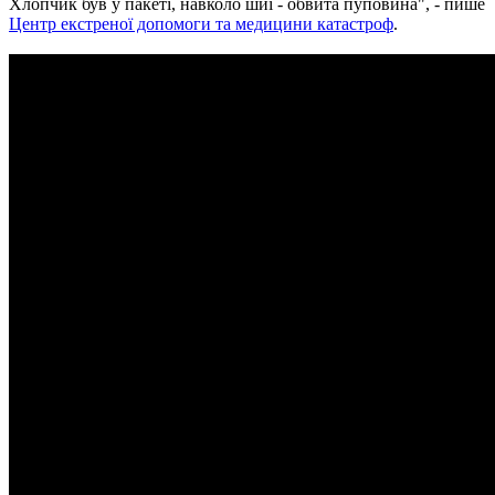
Хлопчик був у пакеті, навколо шиї - обвита пуповина", - пише
Центр екстреної допомоги та медицини катастроф
.