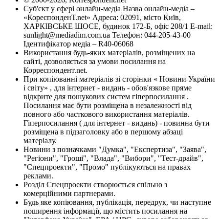
Суб'єкт у сфері онлайн-медіа Назва онлайн-медіа –
«КореспонденТ.net» Адреса: 02091, місто Київ,
ХАРКІВСЬКЕ ШОСЕ, будинок 172-Б, офіс 208/1 E-mail:
sunlight@mediadim.com.ua
Телефон: 044-205-43-00
Ідентифікатор медіа – R40-06068
Використання будь-яких матеріалів, розміщених на
сайті, дозволяється за умови посилання на
Корреспондент.net.
При копіюванні матеріалів зі сторінки « Новини України
і світу» , для інтернет - видань - обов'язкове пряме
відкрите для пошукових систем гіперпосилання .
Посилання має бути розміщена в незалежності від
повного або часткового використання матеріалів.
Гіперпосилання ( для інтернет - видань) - повинна бути
розміщена в підзаголовку або в першому абзаці
матеріалу.
Новини з позначками "Думка", "Експертиза", "Заява",
"Регіони", "Гроші", "Влада", "Вибори", "Тест-драйв",
"Спецпроекти", "Промо" публікуються на правах
реклами.
Розділ Спецпроекти створюється спільно з
комерційними партнерами.
Будь яке копіювання, публікація, передрук, чи наступне
поширення інформації, що містить посилання на