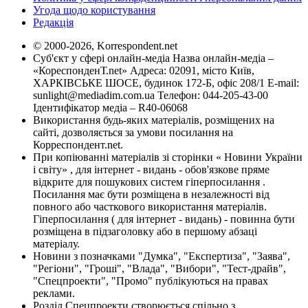
Угода щодо користування
Редакція
© 2000-2026, Korrespondent.net
Суб'єкт у сфері онлайн-медіа Назва онлайн-медіа –
«КореспонденТ.net» Адреса: 02091, місто Київ,
ХАРКІВСЬКЕ ШОСЕ, будинок 172-Б, офіс 208/1 E-mail:
sunlight@mediadim.com.ua
Телефон: 044-205-43-00
Ідентифікатор медіа – R40-06068
Використання будь-яких матеріалів, розміщених на
сайті, дозволяється за умови посилання на
Корреспондент.net.
При копіюванні матеріалів зі сторінки « Новини України
і світу» , для інтернет - видань - обов'язкове пряме
відкрите для пошукових систем гіперпосилання .
Посилання має бути розміщена в незалежності від
повного або часткового використання матеріалів.
Гіперпосилання ( для інтернет - видань) - повинна бути
розміщена в підзаголовку або в першому абзаці
матеріалу.
Новини з позначками "Думка", "Експертиза", "Заява",
"Регіони", "Гроші", "Влада", "Вибори", "Тест-драйв",
"Спецпроекти", "Промо" публікуються на правах
реклами.
Розділ Спецпроекти створюється спільно з