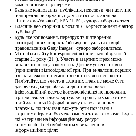
комерційними партнерами.
Будь яке копіювання, публікація, передрук, чи наступне
поширення інформації, що містить посилання на
"Інтерфакс-Україна", EPA / UPG, суворо забороняється.
Власник веб-сторінки в розділі Я-Корреспондент є автор
публікації.
Будь-яке копіювання, передрук та відтворення
фотографічних творів та/або аудіовізуальних творів
правовласника Getty Images - суворо забороняється.
Матеріали сайту korrespondent.net призначені для осіб
старше 21 року (21+). Участь в азартних іграх може
викликати ігрову залежність. Дотримуйтесь правил
(принципів) відповідальної гри. При виявленні перших
ознак залежності негайно зверніться до спеціаліста.
Пам'ятайте, що участь в азартних іграх не може бути
джерелом доходів або альтернативою роботі.
Інформаційний ресурс korrespondent.net не проводить
ігри на реальні та/або віртуальні гроші, також сайт не
приймає ні в якій формі оплату ставок та інших
платежів, які пов’язані/можуть бути пов’язані з
азартними іграми, букмекерами чи тоталізаторами. Будь-
які матеріали на інформаційному ресурсі
korrespondent.net публікуються виключно в
інформаційних цілях.