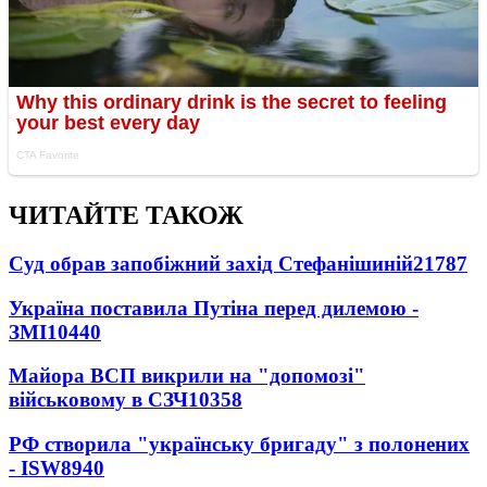
ЧИТАЙТЕ ТАКОЖ
Суд обрав запобіжний захід Стефанішиній
21787
Україна поставила Путіна перед дилемою -
ЗМІ
10440
Майора ВСП викрили на "допомозі"
військовому в СЗЧ
10358
РФ створила "українську бригаду" з полонених
- ISW
8940