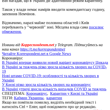
Він нагадав, що в Україні діє адаптивний режим карантину.
Також у влади немає намірів вводити комендантську годину,
запевнив Немчінов.
Відзначимо, наразі майже половина областей і Київ
перебувають у "червоній" зоні. Місцева влада сама
посилює
обмеження.
Новини від
Корреспондент.net
у Telegram. Підписуйтесь на
наш канал
https://t.me/korrespondentnet
Читайте Korrespondent.net в Google News
Коронавірус
В Україні вперше виявили новий варіант коронавірусу Цикада
В Україні за тиждень різко зросла кількість хворих на COVID-
19
Нові штами COVID-19: особливості та кількість хворих в
Україні
У Києві різко зросла кількість хворих на коронавірус
В Україні утричі зросла кількість випадків COVID за тиждень
СПЕЦТЕМА:
Коронавірус
,
Карантин у Києві та Україні
ТЕГИ:
Кабмин Украины
,
карантин
Якщо ви помітили помилку, виділіть необхідний текст і
натисніть Ctrl + Enter, щоб повідомити про це редакцію.