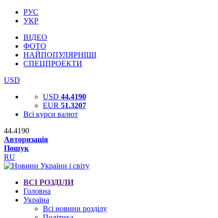
РУС
УКР
ВІДЕО
ФОТО
НАЙПОПУЛЯРНІШІ
СПЕЦПРОЕКТИ
USD
USD
44.4190
EUR
51.3207
Всі курси валют
44.4190
Авторизація
Пошук
RU
ВСІ РОЗДІЛИ
Головна
Україна
Всі новини розділу
Політика