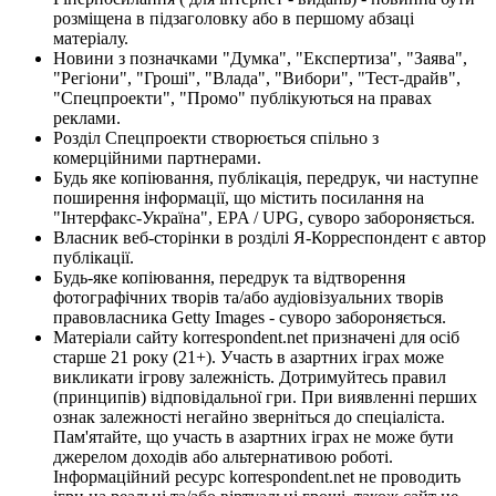
розміщена в підзаголовку або в першому абзаці
матеріалу.
Новини з позначками "Думка", "Експертиза", "Заява",
"Регіони", "Гроші", "Влада", "Вибори", "Тест-драйв",
"Спецпроекти", "Промо" публікуються на правах
реклами.
Розділ Спецпроекти створюється спільно з
комерційними партнерами.
Будь яке копіювання, публікація, передрук, чи наступне
поширення інформації, що містить посилання на
"Інтерфакс-Україна", EPA / UPG, суворо забороняється.
Власник веб-сторінки в розділі Я-Корреспондент є автор
публікації.
Будь-яке копіювання, передрук та відтворення
фотографічних творів та/або аудіовізуальних творів
правовласника Getty Images - суворо забороняється.
Матеріали сайту korrespondent.net призначені для осіб
старше 21 року (21+). Участь в азартних іграх може
викликати ігрову залежність. Дотримуйтесь правил
(принципів) відповідальної гри. При виявленні перших
ознак залежності негайно зверніться до спеціаліста.
Пам'ятайте, що участь в азартних іграх не може бути
джерелом доходів або альтернативою роботі.
Інформаційний ресурс korrespondent.net не проводить