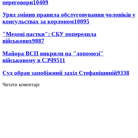
переговори
10409
Уряд змінив правила обслуговування чоловіків у
консульствах за кордоном
10095
"Медові пастки": СБУ попередила
військових
9887
Майора ВСП викрили на "допомозі"
військовому в СЗЧ
9511
Суд обрав запобіжний захід Стефанішиній
9338
Читати коментарі