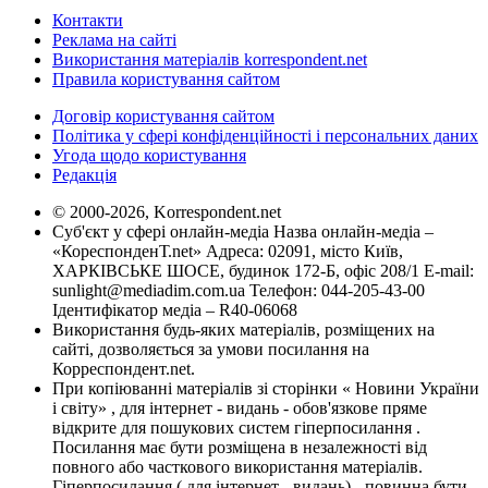
Контакти
Реклама на сайті
Використання матеріалів korrespondent.net
Правила користування сайтом
Договір користування сайтом
Політика у сфері конфіденційності і персональних даних
Угода щодо користування
Редакція
© 2000-2026, Korrespondent.net
Суб'єкт у сфері онлайн-медіа Назва онлайн-медіа –
«КореспонденТ.net» Адреса: 02091, місто Київ,
ХАРКІВСЬКЕ ШОСЕ, будинок 172-Б, офіс 208/1 E-mail:
sunlight@mediadim.com.ua
Телефон: 044-205-43-00
Ідентифікатор медіа – R40-06068
Використання будь-яких матеріалів, розміщених на
сайті, дозволяється за умови посилання на
Корреспондент.net.
При копіюванні матеріалів зі сторінки « Новини України
і світу» , для інтернет - видань - обов'язкове пряме
відкрите для пошукових систем гіперпосилання .
Посилання має бути розміщена в незалежності від
повного або часткового використання матеріалів.
Гіперпосилання ( для інтернет - видань) - повинна бути