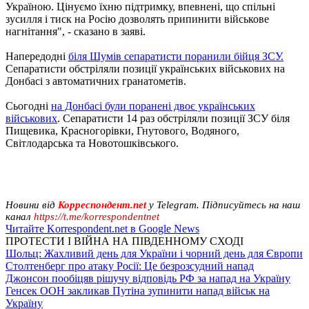
Україною. Цінуємо їхню підтримку, впевнені, що спільні
зусилля і тиск на Росію дозволять припинити військове
нагнітання", - сказано в заяві.
Напередодні
біля Шумів сепаратисти поранили бійця ЗСУ.
Сепаратисти обстріляли позиції українських військових на
Донбасі з автоматичних гранатометів.
Сьогодні
на Донбасі були поранені двоє українських
військових
. Сепаратисти 14 раз обстріляли позиції ЗСУ біля
Пищевика, Красногорівки, Гнутового, Водяного,
Світлодарська та Новотошківського.
Новини від
Корреспондент.net
у Telegram. Підписуйтесь на наш
канал
https://t.me/korrespondentnet
Читайте Korrespondent.net в Google News
ПРОТЕСТИ І ВІЙНА НА ПІВДЕННОМУ СХОДІ
Шольц: Жахливий день для України і чорний день для Європи
Столтенберг про атаку Росії: Це безрозсудний напад
Джонсон пообіцяв рішучу відповідь РФ за напад на Україну
Генсек ООН закликав Путіна зупинити напад військ на
Україну