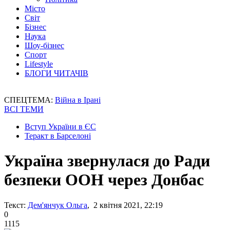
Місто
Світ
Бізнес
Наука
Шоу-бізнес
Спорт
Lifestyle
БЛОГИ ЧИТАЧІВ
СПЕЦТЕМА:
Війна в Ірані
ВСІ ТЕМИ
Вступ України в ЄС
Теракт в Барселоні
Україна звернулася до Ради
безпеки ООН через Донбас
Текст:
Дем'янчук Ольга
, 2 квітня 2021, 22:19
0
1115