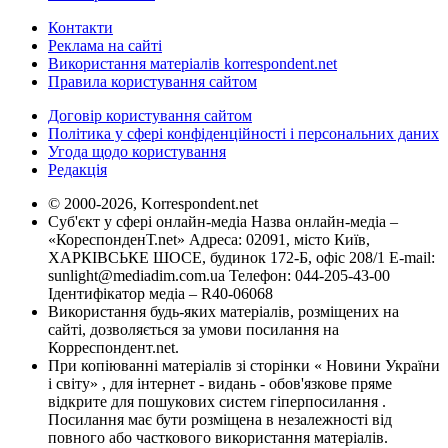
Контакти
Реклама на сайті
Використання матеріалів korrespondent.net
Правила користування сайтом
Договір користування сайтом
Політика у сфері конфіденційності і персональних даних
Угода щодо користування
Редакція
© 2000-2026, Korrespondent.net
Суб'єкт у сфері онлайн-медіа Назва онлайн-медіа –
«КореспонденТ.net» Адреса: 02091, місто Київ,
ХАРКІВСЬКЕ ШОСЕ, будинок 172-Б, офіс 208/1 E-mail:
sunlight@mediadim.com.ua
Телефон: 044-205-43-00
Ідентифікатор медіа – R40-06068
Використання будь-яких матеріалів, розміщених на
сайті, дозволяється за умови посилання на
Корреспондент.net.
При копіюванні матеріалів зі сторінки « Новини України
і світу» , для інтернет - видань - обов'язкове пряме
відкрите для пошукових систем гіперпосилання .
Посилання має бути розміщена в незалежності від
повного або часткового використання матеріалів.