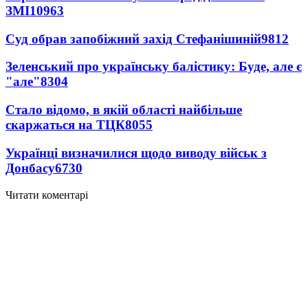
ЗМІ
10963
Суд обрав запобіжний захід Стефанішиній
9812
Зеленський про українську балістику: Буде, але є
"але"
8304
Стало відомо, в якій області найбільше
скаржаться на ТЦК
8055
Українці визначилися щодо виводу військ з
Донбасу
6730
Читати коментарі