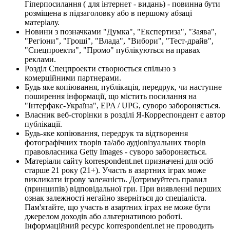
Гіперпосилання ( для інтернет - видань) - повинна бути
розміщена в підзаголовку або в першому абзаці
матеріалу.
Новини з позначками "Думка", "Експертиза", "Заява",
"Регіони", "Гроші", "Влада", "Вибори", "Тест-драйв",
"Спецпроекти", "Промо" публікуються на правах
реклами.
Розділ Спецпроекти створюється спільно з
комерційними партнерами.
Будь яке копіювання, публікація, передрук, чи наступне
поширення інформації, що містить посилання на
"Інтерфакс-Україна", EPA / UPG, суворо забороняється.
Власник веб-сторінки в розділі Я-Корреспондент є автор
публікації.
Будь-яке копіювання, передрук та відтворення
фотографічних творів та/або аудіовізуальних творів
правовласника Getty Images - суворо забороняється.
Матеріали сайту korrespondent.net призначені для осіб
старше 21 року (21+). Участь в азартних іграх може
викликати ігрову залежність. Дотримуйтесь правил
(принципів) відповідальної гри. При виявленні перших
ознак залежності негайно зверніться до спеціаліста.
Пам'ятайте, що участь в азартних іграх не може бути
джерелом доходів або альтернативою роботі.
Інформаційний ресурс korrespondent.net не проводить