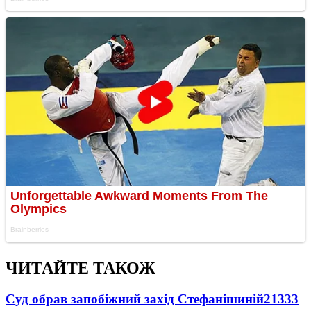
ЧИТАЙТЕ ТАКОЖ
Суд обрав запобіжний захід Стефанішиній
21333