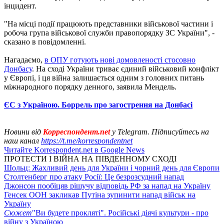
інцидент.
"На місці події працюють представники військової частини і
робоча група військової служби правопорядку ЗС України", -
сказано в повідомленні.
Нагадаємо,
в ОПУ готують нові домовленості стосовно
Донбасу
. На сході України триває єдиний військовий конфлікт
у Європі, і ця війна залишається одним з головних питань
міжнародного порядку денного, заявила Мендель.
ЄС з Україною. Боррель про загострення на Донбасі
Новини від
Корреспондент.net
у Telegram. Підписуйтесь на
наш канал
https://t.me/korrespondentnet
Читайте Korrespondent.net в Google News
ПРОТЕСТИ І ВІЙНА НА ПІВДЕННОМУ СХОДІ
Шольц: Жахливий день для України і чорний день для Європи
Столтенберг про атаку Росії: Це безрозсудний напад
Джонсон пообіцяв рішучу відповідь РФ за напад на Україну
Генсек ООН закликав Путіна зупинити напад військ на
Україну
Сюжет
"Ви будете прокляті". Російські діячі культури - про
війну з Україною