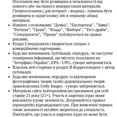
Посилання має бути розміщена в незалежності від
повного або часткового використання матеріалів.
Гіперпосилання ( для інтернет - видань) - повинна бути
розміщена в підзаголовку або в першому абзаці
матеріалу.
Новини з позначками "Думка", "Експертиза", "Заява",
"Регіони", "Гроші", "Влада", "Вибори", "Тест-драйв",
"Спецпроекти", "Промо" публікуються на правах
реклами.
Розділ Спецпроекти створюється спільно з
комерційними партнерами.
Будь яке копіювання, публікація, передрук, чи наступне
поширення інформації, що містить посилання на
"Інтерфакс-Україна", EPA / UPG, суворо забороняється.
Власник веб-сторінки в розділі Я-Корреспондент є автор
публікації.
Будь-яке копіювання, передрук та відтворення
фотографічних творів та/або аудіовізуальних творів
правовласника Getty Images - суворо забороняється.
Матеріали сайту korrespondent.net призначені для осіб
старше 21 року (21+). Участь в азартних іграх може
викликати ігрову залежність. Дотримуйтесь правил
(принципів) відповідальної гри. При виявленні перших
ознак залежності негайно зверніться до спеціаліста.
Пам'ятайте, що участь в азартних іграх не може бути