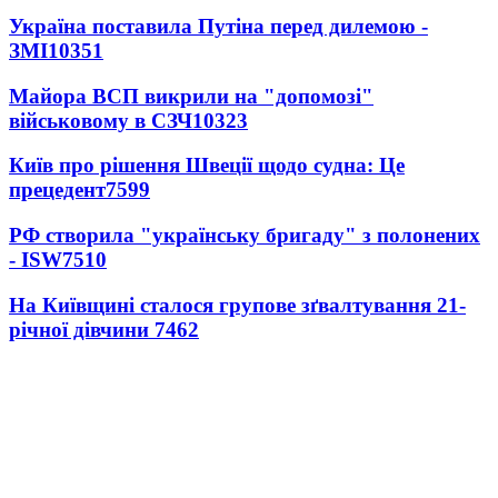
Україна поставила Путіна перед дилемою -
ЗМІ
10351
Майора ВСП викрили на "допомозі"
військовому в СЗЧ
10323
Київ про рішення Швеції щодо судна: Це
прецедент
7599
РФ створила "українську бригаду" з полонених
- ISW
7510
На Київщині сталося групове зґвалтування 21-
річної дівчини
7462