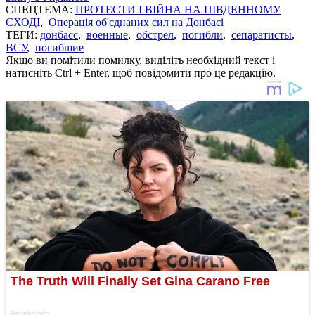
СПЕЦТЕМА:
ПРОТЕСТИ І ВІЙНА НА ПІВДЕННОМУ
СХОДІ
,
Операція об'єднаних сил на Донбасі
ТЕГИ:
донбасс
,
военные
,
обстрел
,
погибли
,
сепаратисты
,
ВСУ
,
погибшие
Якщо ви помітили помилку, виділіть необхідний текст і
натисніть Ctrl + Enter, щоб повідомити про це редакцію.