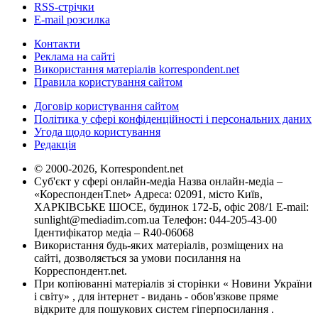
RSS-стрічки
E-mail розсилка
Контакти
Реклама на сайті
Використання матеріалів korrespondent.net
Правила користування сайтом
Договір користування сайтом
Політика у сфері конфіденційності і персональних даних
Угода щодо користування
Редакція
© 2000-2026, Korrespondent.net
Суб'єкт у сфері онлайн-медіа Назва онлайн-медіа –
«КореспонденТ.net» Адреса: 02091, місто Київ,
ХАРКІВСЬКЕ ШОСЕ, будинок 172-Б, офіс 208/1 E-mail:
sunlight@mediadim.com.ua
Телефон: 044-205-43-00
Ідентифікатор медіа – R40-06068
Використання будь-яких матеріалів, розміщених на
сайті, дозволяється за умови посилання на
Корреспондент.net.
При копіюванні матеріалів зі сторінки « Новини України
і світу» , для інтернет - видань - обов'язкове пряме
відкрите для пошукових систем гіперпосилання .