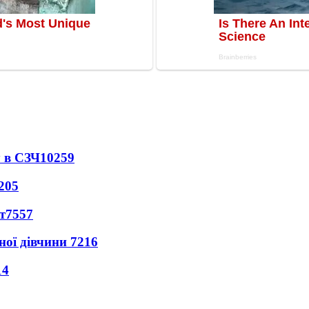
 в СЗЧ
10259
205
т
7557
ної дівчини
7216
14