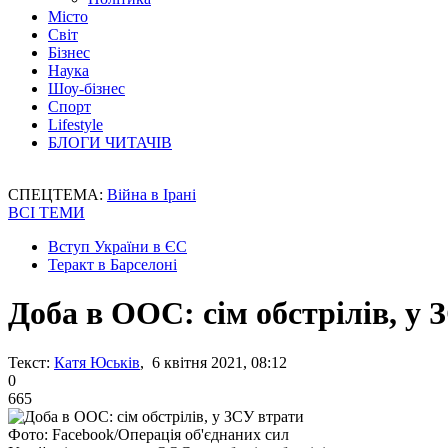
Місто
Світ
Бізнес
Наука
Шоу-бізнес
Спорт
Lifestyle
БЛОГИ ЧИТАЧІВ
СПЕЦТЕМА:
Війна в Ірані
ВСІ ТЕМИ
Вступ України в ЄС
Теракт в Барселоні
Доба в ООС: сім обстрілів, у 
Текст:
Катя Юськів
, 6 квітня 2021, 08:12
0
665
Фото: Facebook/Операція об'єднаних сил