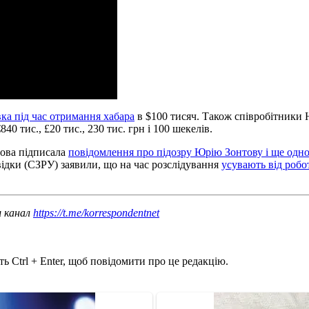
ка під час отримання хабара
в $100 тисяч. Також співробітники
€840 тис., £20 тис., 230 тис. грн і 100 шекелів.
това підписала
повідомлення про підозру Юрію Зонтову і ще одн
відки (СЗРУ) заявили, що на час розслідування
усувають від робо
ш канал
https://t.me/korrespondentnet
ь Ctrl + Enter, щоб повідомити про це редакцію.