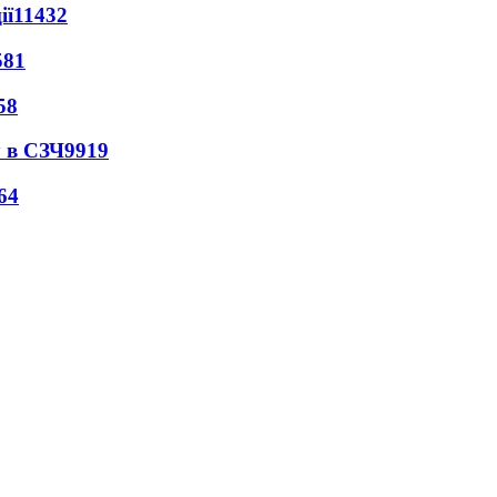
ії
11432
581
58
 в СЗЧ
9919
64