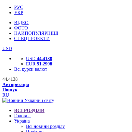
РУС
УКР
ВІДЕО
ФОТО
НАЙПОПУЛЯРНІШІ
СПЕЦПРОЕКТИ
USD
USD
44.4138
EUR
51.2998
Всі курси валют
44.4138
Авторизація
Пошук
RU
ВСІ РОЗДІЛИ
Головна
Україна
Всі новини розділу
Політика