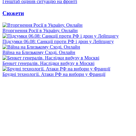
Генштаб оцінив ситуацію на фронті
Сюжети
Вторгнення Росії в Україну. Онлайн
Підсумки 06.08: Санкції проти РФ і дрон у Лейпцигу
Війна на Близькому Сході. Онлайн
Бенкет генералів. Наслідки вибуху в Москві
Брудні технології. Атаки РФ на вибори у Франції