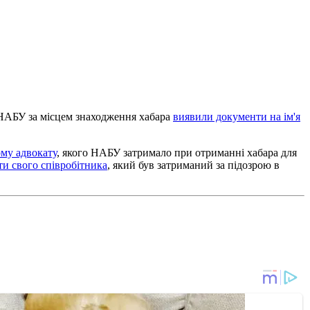
 НАБУ за місцем знаходження хабара
виявили документи на ім'я
ому адвокату
, якого НАБУ затримало при отриманні хабара для
ти свого співробітника
, який був затриманий за підозрою в