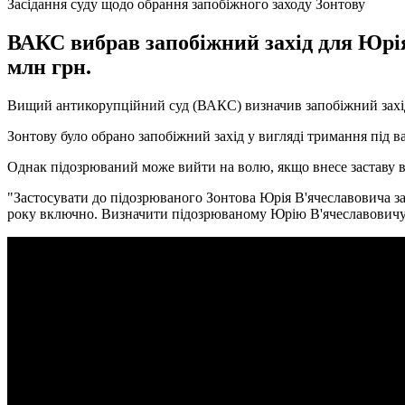
Засідання суду щодо обрання запобіжного заходу Зонтову
ВАКС вибрав запобіжний захід для Юрія 
млн грн.
Вищий антикорупційний суд (ВАКС) визначив запобіжний захід д
Зонтову було обрано запобіжний захід у вигляді тримання під в
Однак підозрюваний може вийти на волю, якщо внесе заставу в 
"Застосувати до підозрюваного Зонтова Юрія В'ячеславовича за
року включно. Визначити підозрюваному Юрію В'ячеславовичу за