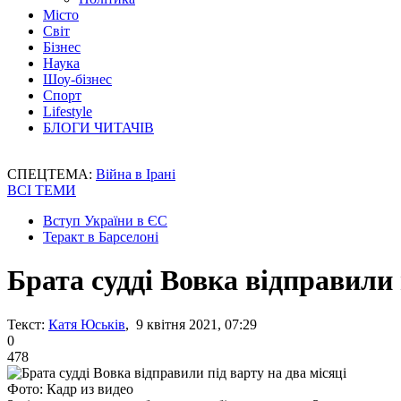
Місто
Світ
Бізнес
Наука
Шоу-бізнес
Спорт
Lifestyle
БЛОГИ ЧИТАЧІВ
СПЕЦТЕМА:
Війна в Ірані
ВСІ ТЕМИ
Вступ України в ЄС
Теракт в Барселоні
Брата судді Вовка відправили 
Текст:
Катя Юськів
, 9 квітня 2021, 07:29
0
478
Фото: Кадр из видео