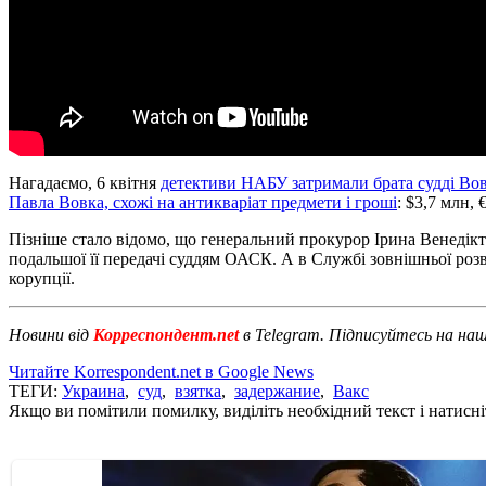
Нагадаємо, 6 квітня
детективи НАБУ затримали брата судді Вов
Павла Вовка, схожі на антикваріат предмети і гроші
: $3,7 млн, 
Пізніше стало відомо, що генеральний прокурор Ірина Венедік
подальшої її передачі суддям ОАСК. А в Службі зовнішньої роз
корупції.
Новини від
Корреспондент.net
в Telegram. Підписуйтесь на на
Читайте Korrespondent.net в Google News
ТЕГИ:
Украина
,
суд
,
взятка
,
задержание
,
Вакс
Якщо ви помітили помилку, виділіть необхідний текст і натисніт