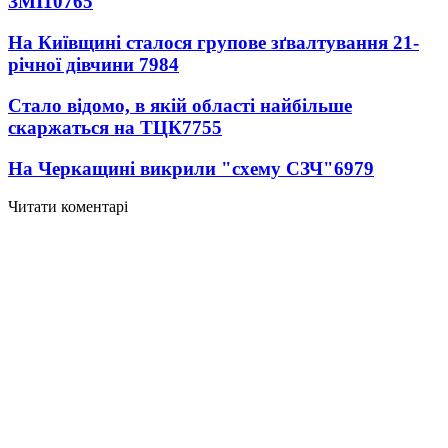
ЗМІ
10765
На Київщині сталося групове зґвалтування 21-
річної дівчини
7984
Стало відомо, в якій області найбільше
скаржаться на ТЦК
7755
На Черкащині викрили "схему СЗЧ"
6979
Читати коментарі