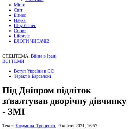
Місто
Світ
Бізнес
Наука
Шоу-бізнес
Спорт
Lifestyle
БЛОГИ ЧИТАЧІВ
СПЕЦТЕМА:
Війна в Ірані
ВСІ ТЕМИ
Вступ України в ЄС
Теракт в Барселоні
Під Дніпром підліток
зґвалтував дворічну дівчинку
- ЗМІ
Текст:
Людмила Троценко
, 9 квітня 2021, 16:57