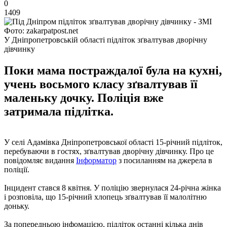
0
1409
Фото: zakarpatpost.net
У Дніпропетровській області підліток зґвалтував дворічну
дівчинку
Поки мама постраждалої була на кухні,
учень восьмого класу зґвалтував її
маленьку дочку. Поліція вже
затримала підлітка.
У селі Адамівка Дніпропетровської області 15-річний підліток,
перебуваючи в гостях, зґвалтував дворічну дівчинку. Про це
повідомляє видання
Інформатор
з посиланням на джерела в
поліції.
Інцидент стався 8 квітня. У поліцію звернулася 24-річна жінка
і розповіла, що 15-річний хлопець зґвалтував її малолітню
доньку.
За попередньою інфомацією, підліток останні кілька днів