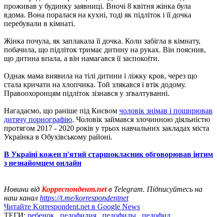
проживав у будинку заявниці. Вночі 8 квітня жінка була
вдома. Вона поралася на кухні, тоді як підліток і її дочка
перебували в кімнаті.
Жінка почула, як заплакала її дочка. Коли забігла в кімнату,
побачила, що підліток тримає дитину на руках. Він пояснив,
що дитина впала, а він намагався її заспокоїти.
Однак мама виявила на тілі дитини і ліжку кров, через що
стала кричати на хлопчика. Той злякався і втік додому.
Правоохоронцям підліток зізнався у зґвалтуванні.
Нагадаємо, що раніше під Києвом
чоловік знімав і поширював
дитячу порнографію
. Чоловік займався злочинною діяльністю
протягом 2017 - 2020 років у трьох навчальних закладах міста
Українка в Обухівському районі.
В Україні кожен п'ятий старшокласник обговорював інтим
з незнайомцем онлайн
Новини від
Корреспондент.net
в Telegram. Підписуйтесь на
наш канал
https://t.me/korrespondentnet
Читайте Korrespondent.net в Google News
ТЕГИ:
ребенок
,
педофилия
,
педофилы
,
педофил
,