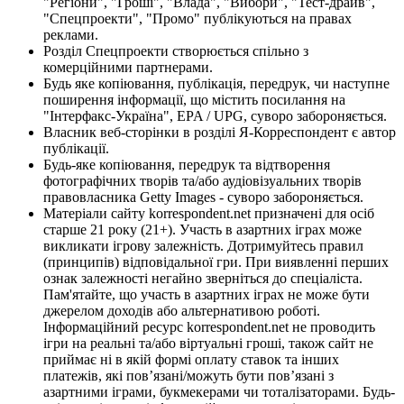
"Регіони", "Гроші", "Влада", "Вибори", "Тест-драйв",
"Спецпроекти", "Промо" публікуються на правах
реклами.
Розділ Спецпроекти створюється спільно з
комерційними партнерами.
Будь яке копіювання, публікація, передрук, чи наступне
поширення інформації, що містить посилання на
"Інтерфакс-Україна", EPA / UPG, суворо забороняється.
Власник веб-сторінки в розділі Я-Корреспондент є автор
публікації.
Будь-яке копіювання, передрук та відтворення
фотографічних творів та/або аудіовізуальних творів
правовласника Getty Images - суворо забороняється.
Матеріали сайту korrespondent.net призначені для осіб
старше 21 року (21+). Участь в азартних іграх може
викликати ігрову залежність. Дотримуйтесь правил
(принципів) відповідальної гри. При виявленні перших
ознак залежності негайно зверніться до спеціаліста.
Пам'ятайте, що участь в азартних іграх не може бути
джерелом доходів або альтернативою роботі.
Інформаційний ресурс korrespondent.net не проводить
ігри на реальні та/або віртуальні гроші, також сайт не
приймає ні в якій формі оплату ставок та інших
платежів, які пов’язані/можуть бути пов’язані з
азартними іграми, букмекерами чи тоталізаторами. Будь-