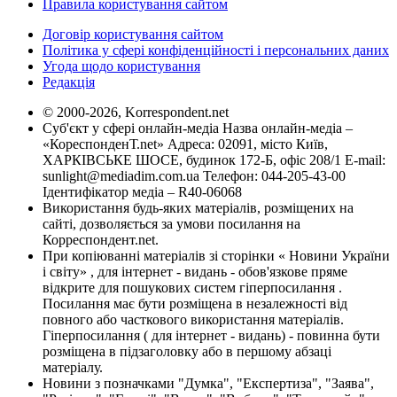
Правила користування сайтом
Договір користування сайтом
Політика у сфері конфіденційності і персональних даних
Угода щодо користування
Редакція
© 2000-2026, Korrespondent.net
Суб'єкт у сфері онлайн-медіа Назва онлайн-медіа –
«КореспонденТ.net» Адреса: 02091, місто Київ,
ХАРКІВСЬКЕ ШОСЕ, будинок 172-Б, офіс 208/1 E-mail:
sunlight@mediadim.com.ua
Телефон: 044-205-43-00
Ідентифікатор медіа – R40-06068
Використання будь-яких матеріалів, розміщених на
сайті, дозволяється за умови посилання на
Корреспондент.net.
При копіюванні матеріалів зі сторінки « Новини України
і світу» , для інтернет - видань - обов'язкове пряме
відкрите для пошукових систем гіперпосилання .
Посилання має бути розміщена в незалежності від
повного або часткового використання матеріалів.
Гіперпосилання ( для інтернет - видань) - повинна бути
розміщена в підзаголовку або в першому абзаці
матеріалу.
Новини з позначками "Думка", "Експертиза", "Заява",