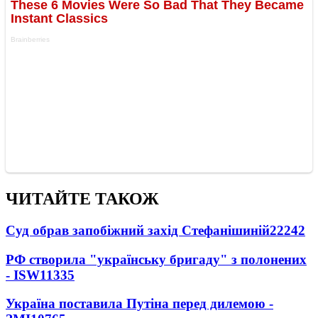
ЧИТАЙТЕ ТАКОЖ
Суд обрав запобіжний захід Стефанішиній
22242
РФ створила "українську бригаду" з полонених
- ISW
11335
Україна поставила Путіна перед дилемою -