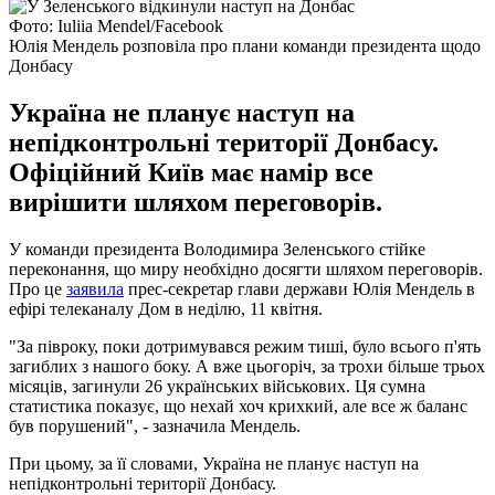
Фото: Iuliia Mendel/Facebook
Юлія Мендель розповіла про плани команди президента щодо
Донбасу
Україна не планує наступ на
непідконтрольні території Донбасу.
Офіційний Київ має намір все
вирішити шляхом переговорів.
У команди президента Володимира Зеленського стійке
переконання, що миру необхідно досягти шляхом переговорів.
Про це
заявила
прес-секретар глави держави Юлія Мендель в
ефірі телеканалу Дом в неділю, 11 квітня.
"За півроку, поки дотримувався режим тиші, було всього п'ять
загиблих з нашого боку. А вже цьогоріч, за трохи більше трьох
місяців, загинули 26 українських військових. Ця сумна
статистика показує, що нехай хоч крихкий, але все ж баланс
був порушений", - зазначила Мендель.
При цьому, за її словами, Україна не планує наступ на
непідконтрольні території Донбасу.