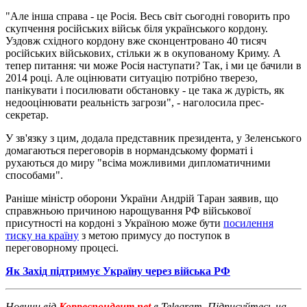
"Але інша справа - це Росія. Весь світ сьогодні говорить про
скупчення російських військ біля українського кордону.
Уздовж східного кордону вже сконцентровано 40 тисяч
російських військових, стільки ж в окупованому Криму. А
тепер питання: чи може Росія наступати? Так, і ми це бачили в
2014 році. Але оцінювати ситуацію потрібно тверезо,
панікувати і посилювати обстановку - це така ж дурість, як
недооцінювати реальність загрози", - наголосила прес-
секретар.
У зв'язку з цим, додала представник президента, у Зеленського
домагаються переговорів в нормандському форматі і
рухаються до миру "всіма можливими дипломатичними
способами".
Раніше міністр оборони України Андрій Таран заявив, що
справжньою причиною нарощування РФ військової
присутності на кордоні з Україною може бути
посилення
тиску на країну
з метою примусу до поступок в
переговорному процесі.
Як Захід підтримує Україну через війська РФ
Новини від
Корреспондент.net
в Telegram. Підписуйтесь на