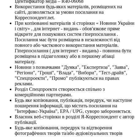
Ідентифікатор медіа – R40-06068
Використання будь-яких матеріалів, розміщених на
сайті, дозволяється за умови посилання на
Корреспондент.net.
При копіюванні матеріалів зі сторінки « Новини України
і світу» , для інтернет - видань - обов'язкове пряме
відкрите для пошукових систем гіперпосилання .
Посилання має бути розміщена в незалежності від
повного або часткового використання матеріалів.
Гіперпосилання ( для інтернет - видань) - повинна бути
розміщена в підзаголовку або в першому абзаці
матеріалу.
Новини з позначками "Думка", "Експертиза", "Заява",
"Регіони", "Гроші", "Влада", "Вибори", "Тест-драйв",
"Спецпроекти", "Промо" публікуються на правах
реклами.
Розділ Спецпроекти створюється спільно з
комерційними партнерами.
Будь яке копіювання, публікація, передрук, чи наступне
поширення інформації, що містить посилання на
"Інтерфакс-Україна", EPA / UPG, суворо забороняється.
Власник веб-сторінки в розділі Я-Корреспондент є автор
публікації.
Будь-яке копіювання, передрук та відтворення
фотографічних творів та/або аудіовізуальних творів