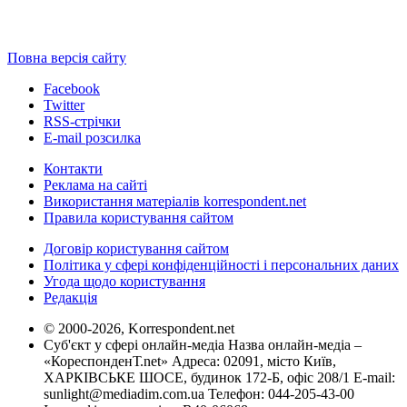
Повна версія сайту
Facebook
Twitter
RSS-стрічки
E-mail розсилка
Контакти
Реклама на сайті
Використання матеріалів korrespondent.net
Правила користування сайтом
Договір користування сайтом
Політика у сфері конфіденційності і персональних даних
Угода щодо користування
Редакція
© 2000-2026, Korrespondent.net
Суб'єкт у сфері онлайн-медіа Назва онлайн-медіа –
«КореспонденТ.net» Адреса: 02091, місто Київ,
ХАРКІВСЬКЕ ШОСЕ, будинок 172-Б, офіс 208/1 E-mail:
sunlight@mediadim.com.ua
Телефон: 044-205-43-00