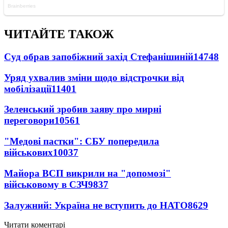
ЧИТАЙТЕ ТАКОЖ
Суд обрав запобіжний захід Стефанішиній
14748
Уряд ухвалив зміни щодо відстрочки від
мобілізації
11401
Зеленський зробив заяву про мирні
переговори
10561
"Медові пастки": СБУ попередила
військових
10037
Майора ВСП викрили на "допомозі"
військовому в СЗЧ
9837
Залужний: Україна не вступить до НАТО
8629
Читати коментарі