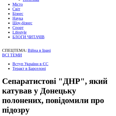
Місто
Світ
Бізнес
Наука
Шоу-бізнес
Спорт
Lifestyle
БЛОГИ ЧИТАЧІВ
СПЕЦТЕМА:
Війна в Ірані
ВСІ ТЕМИ
Вступ України в ЄС
Теракт в Барселоні
Сепаратистові "ДНР", який
катував у Донецьку
полонених, повідомили про
підозру