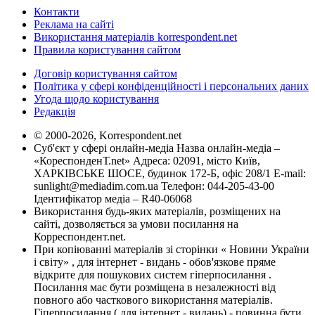
Контакти
Реклама на сайті
Використання матеріалів korrespondent.net
Правила користування сайтом
Договір користування сайтом
Політика у сфері конфіденційності і персональних даних
Угода щодо користування
Редакція
© 2000-2026, Korrespondent.net
Суб'єкт у сфері онлайн-медіа Назва онлайн-медіа –
«КореспонденТ.net» Адреса: 02091, місто Київ,
ХАРКІВСЬКЕ ШОСЕ, будинок 172-Б, офіс 208/1 E-mail:
sunlight@mediadim.com.ua
Телефон: 044-205-43-00
Ідентифікатор медіа – R40-06068
Використання будь-яких матеріалів, розміщених на
сайті, дозволяється за умови посилання на
Корреспондент.net.
При копіюванні матеріалів зі сторінки « Новини України
і світу» , для інтернет - видань - обов'язкове пряме
відкрите для пошукових систем гіперпосилання .
Посилання має бути розміщена в незалежності від
повного або часткового використання матеріалів.
Гіперпосилання ( для інтернет - видань) - повинна бути