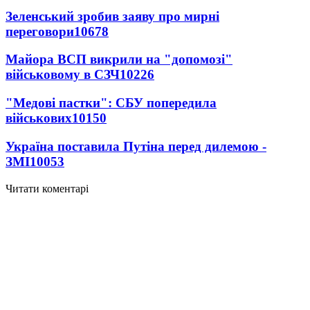
Зеленський зробив заяву про мирні
переговори
10678
Майора ВСП викрили на "допомозі"
військовому в СЗЧ
10226
"Медові пастки": СБУ попередила
військових
10150
Україна поставила Путіна перед дилемою -
ЗМІ
10053
Читати коментарі