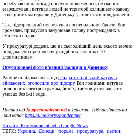
перебуваючи на посаді оперуповноваженого, незаконно
заарештував і катував людей на території колишнього заводу
ізоляційних матеріалів у Донецьку", - йдеться в повідомленні.
Так, підозрюваний погрожував вогнепальною зброєю, бив
громадян, примусово занурював голову постраждалих в
ємність з водою.
У прокуратурі додали, що на сьогоднішній день всього заочно
повідомлено про підозру у подібних злочинах 10
зловмисникам.
Опубліковані фото в'язниці Ізоляція в Донецьку
Раніше повідомлялося, що
сепаратистові, який катував
військових, оголосили про підозру.
Він годинами катував
полонених електрострумом, бив їх, тримав у нелюдських
умовах без їжі і води.
Новини від
Корреспондент.net
в Telegram. Підписуйтесь на
наш канал
https://t.me/korrespondentnet
Читайте Korrespondent.net в Google News
ТЕГИ:
Украина
,
Донецк
,
тюрьма
,
прокуратура
,
пытки
,