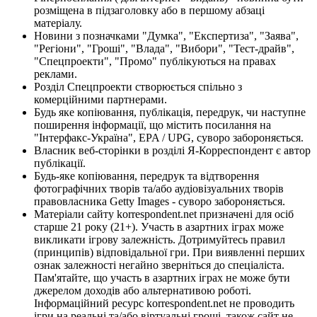
розміщена в підзаголовку або в першому абзаці
матеріалу.
Новини з позначками "Думка", "Експертиза", "Заява",
"Регіони", "Гроші", "Влада", "Вибори", "Тест-драйв",
"Спецпроекти", "Промо" публікуються на правах
реклами.
Розділ Спецпроекти створюється спільно з
комерційними партнерами.
Будь яке копіювання, публікація, передрук, чи наступне
поширення інформації, що містить посилання на
"Інтерфакс-Україна", EPA / UPG, суворо забороняється.
Власник веб-сторінки в розділі Я-Корреспондент є автор
публікації.
Будь-яке копіювання, передрук та відтворення
фотографічних творів та/або аудіовізуальних творів
правовласника Getty Images - суворо забороняється.
Матеріали сайту korrespondent.net призначені для осіб
старше 21 року (21+). Участь в азартних іграх може
викликати ігрову залежність. Дотримуйтесь правил
(принципів) відповідальної гри. При виявленні перших
ознак залежності негайно зверніться до спеціаліста.
Пам'ятайте, що участь в азартних іграх не може бути
джерелом доходів або альтернативою роботі.
Інформаційний ресурс korrespondent.net не проводить
ігри на реальні та/або віртуальні гроші, також сайт не